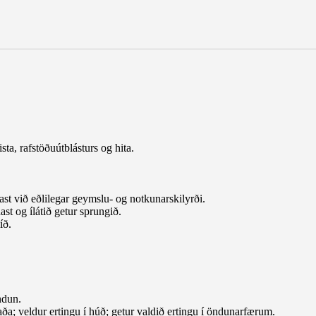
ista, rafstöðuútblásturs og hita.
st við eðlilegar geymslu- og notkunarskilyrði.
st og ílátið getur sprungið.
íð.
ndun.
a; veldur ertingu í húð; getur valdið ertingu í öndunarfærum.