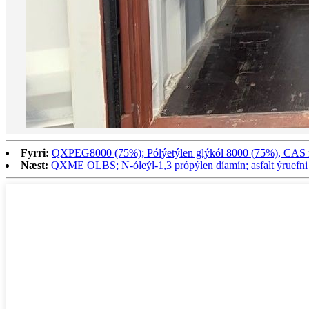
Fyrri:
QXPEG8000 (75%); Pólýetýlen glýkól 8000 (75%), CAS n
Næst:
QXME OLBS; N-óleýl-1,3 própýlen díamín; asfalt ýruefni