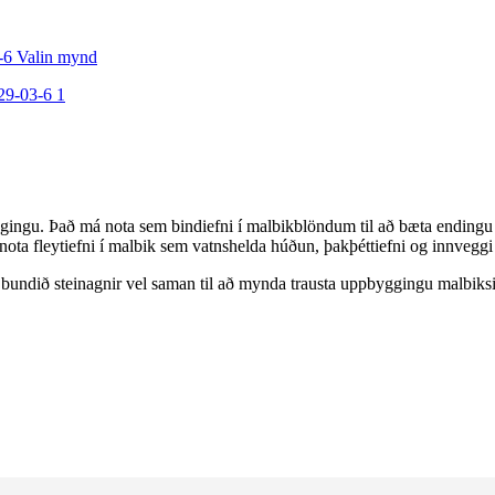
gingu. Það má nota sem bindiefni í malbikblöndum til að bæta endingu og
ta fleytiefni í malbik sem vatnshelda húðun, þakþéttiefni og innveggi
t bundið steinagnir vel saman til að mynda trausta uppbyggingu malbiksi