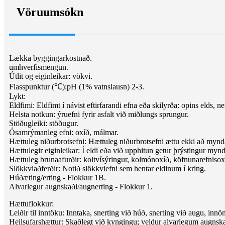
Vöruumsókn
Lækka byggingarkostnað.
umhverfismengun.
Útlit og eiginleikar: vökvi.
Flasspunktur (℃):
pH (1% vatnslausn) 2-3.
Lykt:
Eldfimi: Eldfimt í návist eftirfarandi efna eða skilyrða: opins elds, ne
Helsta notkun: ýruefni fyrir asfalt við miðlungs sprungur.
Stöðugleiki: stöðugur.
Ósamrýmanleg efni: oxíð, málmar.
Hættuleg niðurbrotsefni: Hættuleg niðurbrotsefni ættu ekki að mynda
Hættulegir eiginleikar: Í eldi eða við upphitun getur þrýstingur mynda
Hættuleg brunaafurðir: koltvísýringur, kolmónoxíð, köfnunarefnisox
Slökkviaðferðir: Notið slökkviefni sem hentar eldinum í kring.
Húðæting/erting - Flokkur 1B.
Alvarlegur augnskaði/augnerting - Flokkur 1.
Hættuflokkur:
Leiðir til inntöku: Inntaka, snerting við húð, snerting við augu, innö
Heilsufarshættur: Skaðlegt við kyngingu; veldur alvarlegum augnskað