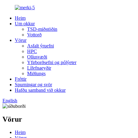
Heim
Um okkur
TSD-miðstöðin
Vottorð
Vörur
Asfalt ýruefni
HPC
Olíusvæði
Yfirborðsefni og pólýeter
Lífefnaeyðir
Miðlungs
Fréttir
Spurningar og svör
Hafðu samband við okkur
English
Vörur
Heim
Vörur