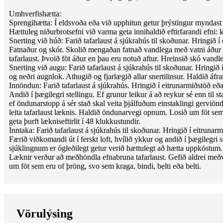
Umhverfishætta:
Sprengihætta: Í eldsvoða eða við upphitun getur þrýstingur myndast o
Hættuleg niðurbrotsefni við varma geta innihaldið eftirfarandi efni:
Snerting við húð: Farið tafarlaust á sjúkrahús til skoðunar. Hringi
Fatnaður og skór. Skolið mengaðan fatnað vandlega með vatni áður 
tafarlaust. Þvoið föt áður en þau eru notuð aftur. Hreinsið skó vandl
Snerting við augu: Farið tafarlaust á sjúkrahús til skoðunar. Hringi
og neðri augnlok. Athugið og fjarlægið allar snertilinsur. Haldið áf
Innöndun: Farið tafarlaust á sjúkrahús. Hringið í eitrunarmiðstöð eða
Andið í þægilegri stellingu. Ef grunur leikur á að reykur sé enn til 
ef öndunarstopp á sér stað skal veita þjálfuðum einstaklingi gerviö
leita tafarlaust læknis. Haldið öndunarvegi opnum. Losið um föt sem 
geta þurft lækniseftirlit í 48 klukkustundir.
Inntaka: Farið tafarlaust á sjúkrahús til skoðunar. Hringið í eitruna
Færið viðkomandi út í ferskt loft, hvílið ykkur og andið í þægilegri
sjúklingnum er ógleðilegt getur verið hættulegt að hætta uppköstum.
Læknir verður að meðhöndla efnabruna tafarlaust. Gefið aldrei meðv
um föt sem eru of þröng, svo sem kraga, bindi, belti eða belti.
Vörulýsing