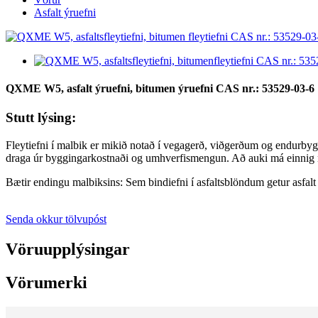
Asfalt ýruefni
QXME W5, asfalt ýruefni, bitumen ýruefni CAS nr.: 53529-03-6
Stutt lýsing:
Fleytiefni í malbik er mikið notað í vegagerð, viðgerðum og endurbyg
draga úr byggingarkostnaði og umhverfismengun. Að auki má einnig no
Bætir endingu malbiksins: Sem bindiefni í asfaltsblöndum getur asfal
Senda okkur tölvupóst
Vöruupplýsingar
Vörumerki