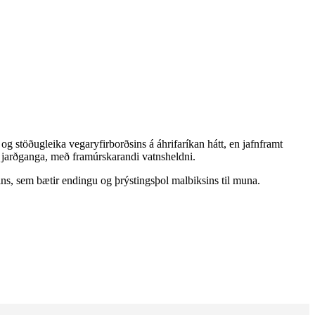
 stöðugleika vegaryfirborðsins á áhrifaríkan hátt, en jafnframt
 jarðganga, með framúrskarandi vatnsheldni.
ns, sem bætir endingu og þrýstingsþol malbiksins til muna.