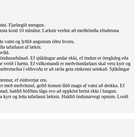
vatni. Fjarlægið mengun.
nnsta kosti 10 mínútur. Læknir verður að meðhöndla efnabruna
iklu vatni og lyftið augunum öðru hvoru.
a tafarlaust af lækni.
hvíld.
an öndunarbúnað. Ef sjúklingur andar ekki, ef öndun er óregluleg eða
ur verið í hættu. Ef viðkomandi er meðvitundarlaus skal vera kyrr og
urbrotsefna í eldsvoða er að ræða geta einkenni seinkað. Sjúklingar
tennur, ef einhverjar eru.
um er með meðvitund, gefið honum lítið magn af vatni að drekka. Ef
tað, haldið höfðinu lágu svo að uppköst berist ekki í lungun.
 kyrr og leita tafarlaust læknis. Haldið öndunarvegi opnum. Losið