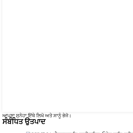
ਆਪਣਾ ਸੁਨੇਹਾ ਇੱਥੇ ਲਿਖੋ ਅਤੇ ਸਾਨੂੰ ਭੇਜੋ।
ਸੰਬੰਧਿਤ ਉਤਪਾਦ