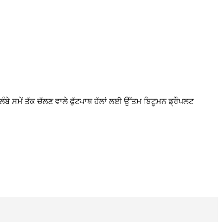
ਮੇਂ ਤੱਕ ਚੱਲਣ ਵਾਲੇ ਫੁੱਟਪਾਥ ਹੱਲਾਂ ਲਈ ਉੱਤਮ ਬਿਟੂਮਨ ਡ੍ਰੌਪਲਟ