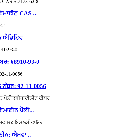
ਮਾਈਨ CAS ...
ਨ ਐਡਿਟਿਵ
ਰ: 68910-93-0
ਬਰ: 92-11-0056
ਾਈਨ ਪੌਲੀ...
ਈਨ; ਐਸਫਾ...