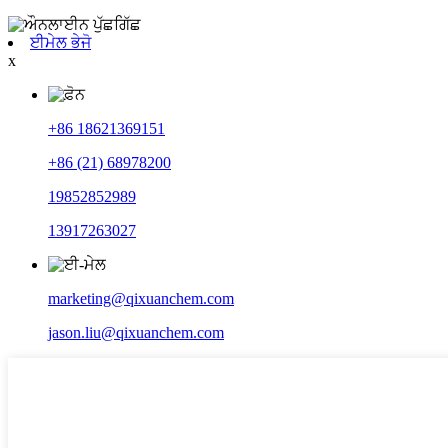
ਈਮੇਲ ਭੇਜੋ
x
+86 18621369151
+86 (21) 68978200
19852852989
13917263027
marketing@qixuanchem.com
jason.liu@qixuanchem.com