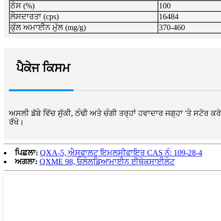
ਠੋਸ (%)
100
ਲੇਸਦਾਰਤਾ (cps)
16484
ਕੁੱਲ ਅਮਾਈਨ ਮੁੱਲ (mg/g)
370-460
ਪੈਕੇਜ ਕਿਸਮ
ਅਸਲੀ ਡੱਬੇ ਵਿੱਚ ਸੁੱਕੀ, ਠੰਢੀ ਅਤੇ ਚੰਗੀ ਤਰ੍ਹਾਂ ਹਵਾਦਾਰ ਜਗ੍ਹਾ 'ਤੇ ਸਟੋਰ ਕ
ਰੱਖੋ।
ਪਿਛਲਾ:
QXA-5, ਐਸਫਾਲਟ ਇਮਲਸੀਫਾਇਰ CAS ਨੰ: 109-28-4
ਅਗਲਾ:
QXME 98, ਓਲੇਲਡਿਆਮਾਈਨ ਈਥੋਕਸਾਈਲੇਟ