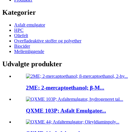
Kategorier
Asfalt emulgator
HPC
Oliefelt
Overfladeaktive stoffer og polyether
Biocider
Mellemliggende
Udvalgte produkter
2ME; 2-mercaptoethanol; β-M...
QXME 103P; Asfalt Emulgator...