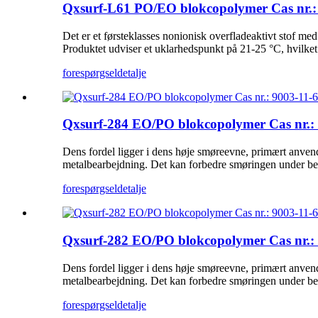
Qxsurf-L61 PO/EO blokcopolymer Cas nr.:
Det er et førsteklasses nonionisk overfladeaktivt stof m
Produktet udviser et uklarhedspunkt på 21-25 °C, hvilket 
forespørgsel
detalje
Qxsurf-284 EO/PO blokcopolymer Cas nr.: 
Dens fordel ligger i dens høje smøreevne, primært anven
metalbearbejdning. Det kan forbedre smøringen under bea
forespørgsel
detalje
Qxsurf-282 EO/PO blokcopolymer Cas nr.: 
Dens fordel ligger i dens høje smøreevne, primært anven
metalbearbejdning. Det kan forbedre smøringen under bea
forespørgsel
detalje