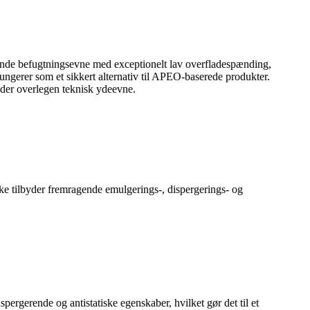
ående befugtningsevne med exceptionelt lav overfladespænding,
 fungerer som et sikkert alternativ til APEO-baserede produkter.
older overlegen teknisk ydeevne.
e tilbyder fremragende emulgerings-, dispergerings- og
pergerende og antistatiske egenskaber, hvilket gør det til et