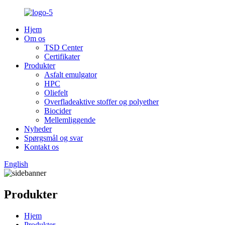
Hjem
Om os
TSD Center
Certifikater
Produkter
Asfalt emulgator
HPC
Oliefelt
Overfladeaktive stoffer og polyether
Biocider
Mellemliggende
Nyheder
Spørgsmål og svar
Kontakt os
English
Produkter
Hjem
Produkter