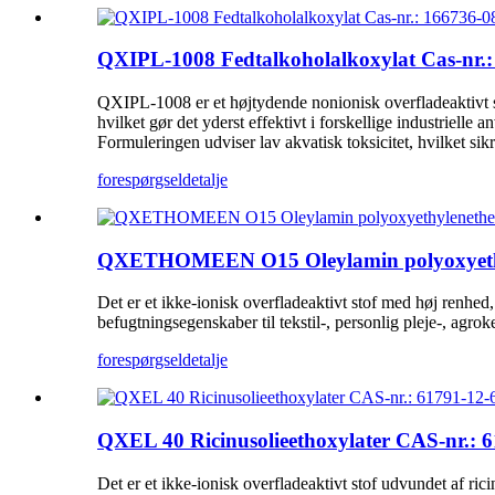
QXIPL-1008 Fedtalkoholalkoxylat Cas-nr.:
QXIPL-1008 er et højtydende nonionisk overfladeaktivt s
hvilket gør det yderst effektivt i forskellige industriell
Formuleringen udviser lav akvatisk toksicitet, hvilket sik
forespørgsel
detalje
QXETHOMEEN O15 Oleylamin polyoxyethyle
Det er et ikke-ionisk overfladeaktivt stof med høj renh
befugtningsegenskaber til tekstil-, personlig pleje-, agro
forespørgsel
detalje
QXEL 40 Ricinusolieethoxylater CAS-nr.: 
Det er et ikke-ionisk overfladeaktivt stof udvundet af ri