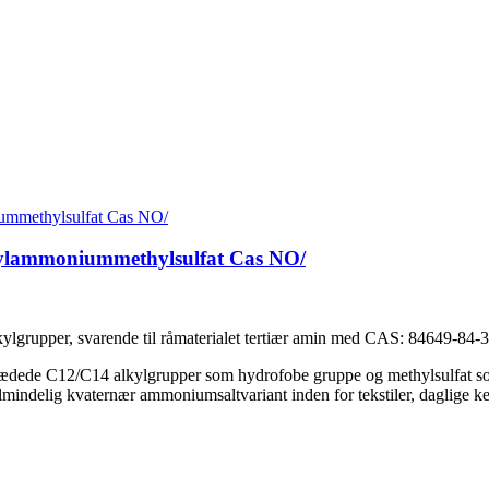
ylammoniummethylsulfat Cas NO/
ylgrupper, svarende til råmaterialet tertiær amin med CAS: 84649-84-3
gkædede C12/C14 alkylgrupper som hydrofobe gruppe og methylsulfat so
ndelig kvaternær ammoniumsaltvariant inden for tekstiler, daglige kemik