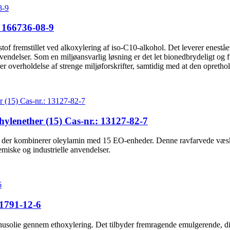
 166736-08-9
tof fremstillet ved alkoxylering af iso-C10-alkohol. Det leverer enest
e anvendelser. Som en miljøansvarlig løsning er det let bionedbrydeligt og
rer overholdelse af strenge miljøforskrifter, samtidig med at den opreth
nether (15) Cas-nr.: 13127-82-7
ed, der kombinerer oleylamin med 15 EO-enheder. Denne ravfarvede væsk
kemiske og industrielle anvendelser.
61791-12-6
cinusolie gennem ethoxylering. Det tilbyder fremragende emulgerende, dis