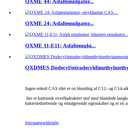
QXME 44; Asfaltemulgator...
QXME 24; Asfaltemulgator...
QXME 11;E11; Asfaltemulsi...
QXDMES Dodecyl/tetradecyldimethylmeth
Ingen enkelt CAS (det er en blanding af C12- og C14-alk
It
er et kationisk overfladeaktivt stof med blandede lan
bakteriedræbende og emulgerende egenskaber og er en almi
forespørgsel
detalje