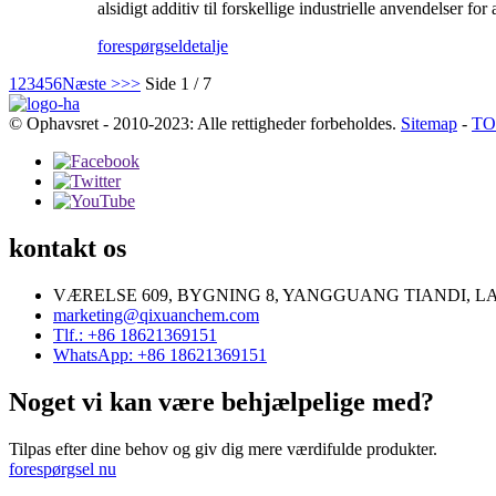
alsidigt additiv til forskellige industrielle anvendelser for
forespørgsel
detalje
1
2
3
4
5
6
Næste >
>>
Side 1 / 7
© Ophavsret - 2010-2023: Alle rettigheder forbeholdes.
Sitemap
-
TO
kontakt os
VÆRELSE 609, BYGNING 8, YANGGUANG TIANDI, L
marketing@qixuanchem.com
Tlf.: +86 18621369151
WhatsApp: +86 18621369151
Noget vi kan være behjælpelige med?
Tilpas efter dine behov og giv dig mere værdifulde produkter.
forespørgsel nu