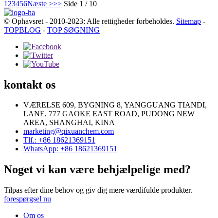
1
2
3
4
5
6
Næste >
>>
Side 1 / 10
© Ophavsret - 2010-2023: Alle rettigheder forbeholdes.
Sitemap
-
TOPBLOG
-
TOP SØGNING
kontakt os
VÆRELSE 609, BYGNING 8, YANGGUANG TIANDI,
LANE, 777 GAOKE EAST ROAD, PUDONG NEW
AREA, SHANGHAI, KINA
marketing@qixuanchem.com
Tlf.: +86 18621369151
WhatsApp: +86 18621369151
Noget vi kan være behjælpelige med?
Tilpas efter dine behov og giv dig mere værdifulde produkter.
forespørgsel nu
Om os