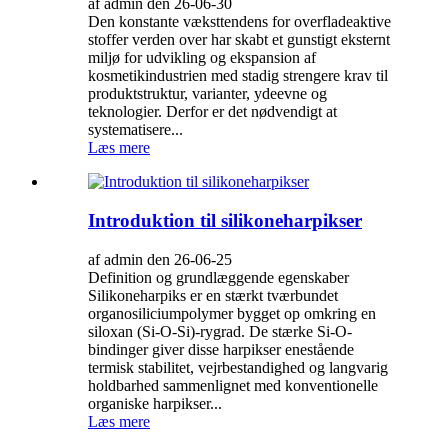
af admin den 26-06-30
Den konstante væksttendens for overfladeaktive
stoffer verden over har skabt et gunstigt eksternt
miljø for udvikling og ekspansion af
kosmetikindustrien med stadig strengere krav til
produktstruktur, varianter, ydeevne og
teknologier. Derfor er det nødvendigt at
systematisere...
Læs mere
Introduktion til silikoneharpikser
af admin den 26-06-25
Definition og grundlæggende egenskaber
Silikoneharpiks er en stærkt tværbundet
organosiliciumpolymer bygget op omkring en
siloxan (Si-O-Si)-rygrad. De stærke Si-O-
bindinger giver disse harpikser enestående
termisk stabilitet, vejrbestandighed og langvarig
holdbarhed sammenlignet med konventionelle
organiske harpikser...
Læs mere