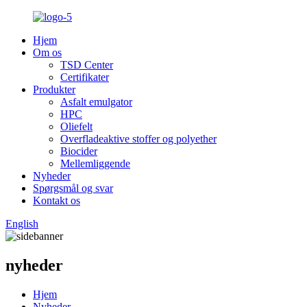
Hjem
Om os
TSD Center
Certifikater
Produkter
Asfalt emulgator
HPC
Oliefelt
Overfladeaktive stoffer og polyether
Biocider
Mellemliggende
Nyheder
Spørgsmål og svar
Kontakt os
English
nyheder
Hjem
Nyheder