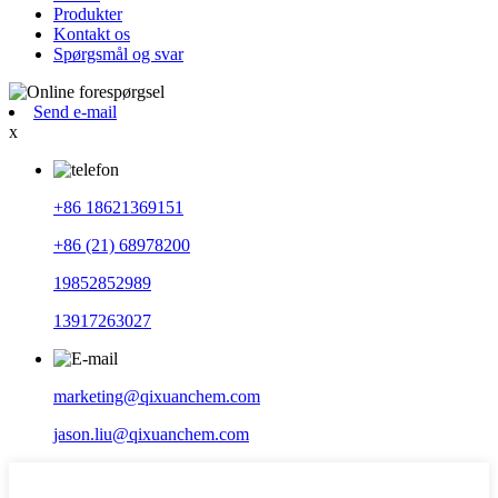
Produkter
Kontakt os
Spørgsmål og svar
Send e-mail
x
+86 18621369151
+86 (21) 68978200
19852852989
13917263027
marketing@qixuanchem.com
jason.liu@qixuanchem.com