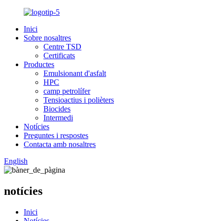
Inici
Sobre nosaltres
Centre TSD
Certificats
Productes
Emulsionant d'asfalt
HPC
camp petrolífer
Tensioactius i polièters
Biocides
Intermedi
Notícies
Preguntes i respostes
Contacta amb nosaltres
English
notícies
Inici
Notícies