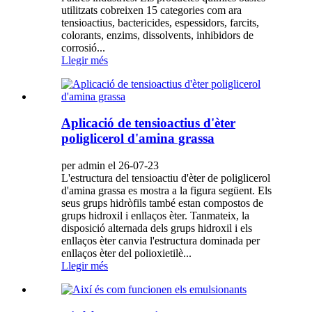
utilitzats cobreixen 15 categories com ara
tensioactius, bactericides, espessidors, farcits,
colorants, enzims, dissolvents, inhibidors de
corrosió...
Llegir més
Aplicació de tensioactius d'èter
poliglicerol d'amina grassa
per admin el 26-07-23
L'estructura del tensioactiu d'èter de poliglicerol
d'amina grassa es mostra a la figura següent. Els
seus grups hidròfils també estan compostos de
grups hidroxil i enllaços èter. Tanmateix, la
disposició alternada dels grups hidroxil i els
enllaços èter canvia l'estructura dominada per
enllaços èter del polioxietilè...
Llegir més