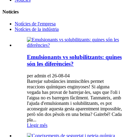
Notícies
Notícies de l'empresa
Notícies de la indústria
Emulsionants vs solubilitzants: quines
són les diferències?
per admin el 26-08-04
Barrejar substàncies immiscibles permet
reaccions químiques enginyoses! Si alguna
vegada has provat de barrejar-les, saps que l'oli i
l'aigua no es barregen fàcilment. Tanmateix, amb
l'ajuda d'emulsionants i solubilitzants, es pot
aconseguir aquesta gesta aparentment impossible,
però són dos pèsols en una beina? Gairebé! Cada
pla...
Llegir més