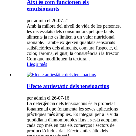
Així és com funcionen els
emulsionants
per admin el 26-07-21
Amb la millora del nivell de vida de les persones,
les necessitats dels consumidors pel que fa als
aliments ja no es limiten a un valor nutricional
raonable. També exigeixen qualitats sensorials
satisfactòries dels aliments, com ara l'aspecte, el
color, l'aroma, el gust, la consistència i la frescor.
Com que modifiquen la textura...
Llegir més
Efecte antiestàtic dels tensioactius
per admin el 26-07-16
La detergència dels tensioactius és la propietat
fonamental que fonamenta les seves aplicacions
pràctiques més àmplies. És integral per a la vida
quotidiana d'innombrables llars i s'està adoptant
cada cop més en tots els comerços i sectors de
producció industrial. Efecte antiestàtic dels