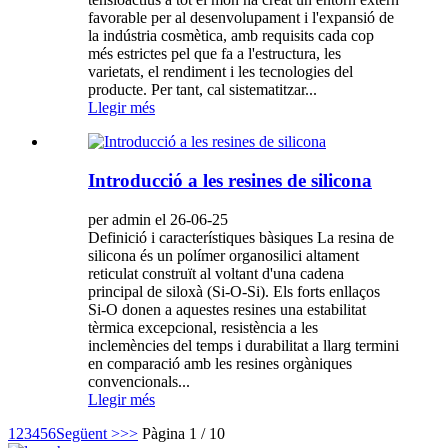
favorable per al desenvolupament i l'expansió de
la indústria cosmètica, amb requisits cada cop
més estrictes pel que fa a l'estructura, les
varietats, el rendiment i les tecnologies del
producte. Per tant, cal sistematitzar...
Llegir més
Introducció a les resines de silicona
per admin el 26-06-25
Definició i característiques bàsiques La resina de
silicona és un polímer organosilici altament
reticulat construït al voltant d'una cadena
principal de siloxà (Si-O-Si). Els forts enllaços
Si-O donen a aquestes resines una estabilitat
tèrmica excepcional, resistència a les
inclemències del temps i durabilitat a llarg termini
en comparació amb les resines orgàniques
convencionals...
Llegir més
1
2
3
4
5
6
Següent >
>>
Pàgina 1 / 10