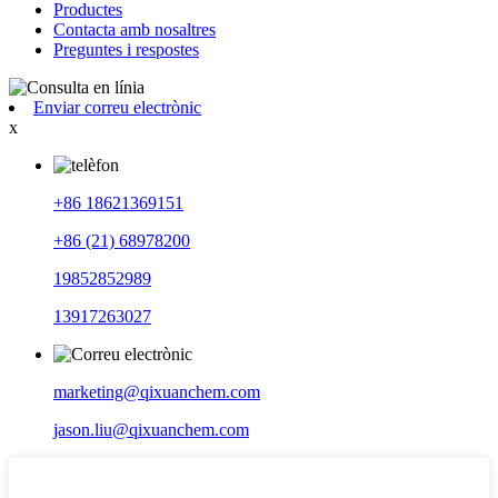
Productes
Contacta amb nosaltres
Preguntes i respostes
Enviar correu electrònic
x
+86 18621369151
+86 (21) 68978200
19852852989
13917263027
marketing@qixuanchem.com
jason.liu@qixuanchem.com