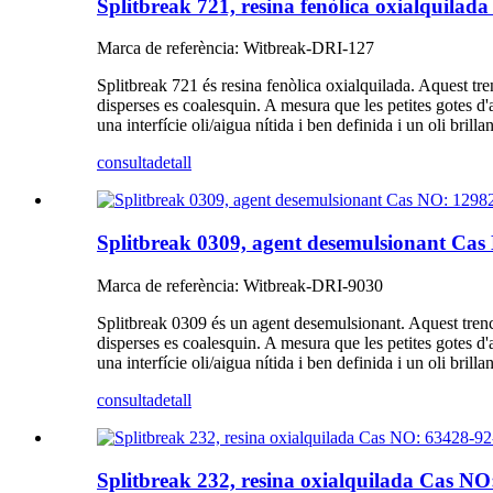
Splitbreak 721, resina fenòlica oxialquila
Marca de referència: Witbreak-DRI-127
Splitbreak 721 és resina fenòlica oxialquilada. Aquest tr
disperses es coalesquin. A mesura que les petites gotes d'a
una interfície oli/aigua nítida i ben definida i un oli brilla
consulta
detall
Splitbreak 0309, agent desemulsionant Cas
Marca de referència: Witbreak-DRI-9030
Splitbreak 0309 és un agent desemulsionant. Aquest trenca
disperses es coalesquin. A mesura que les petites gotes d'a
una interfície oli/aigua nítida i ben definida i un oli brilla
consulta
detall
Splitbreak 232, resina oxialquilada Cas NO