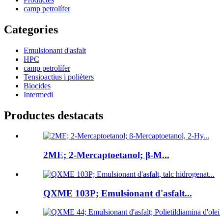
camp petrolífer
Categories
Emulsionant d'asfalt
HPC
camp petrolífer
Tensioactius i polièters
Biocides
Intermedi
Productes destacats
2ME; 2-Mercaptoetanol; β-M...
QXME 103P; Emulsionant d'asfalt...