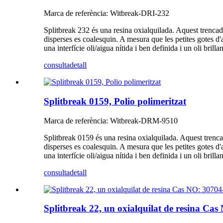
Marca de referència: Witbreak-DRI-232
Splitbreak 232 és una resina oxialquilada. Aquest trencad
disperses es coalesquin. A mesura que les petites gotes d'a
una interfície oli/aigua nítida i ben definida i un oli brilla
consulta
detall
Splitbreak 0159, Polio polimeritzat
Marca de referència: Witbreak-DRM-9510
Splitbreak 0159 és una resina oxialquilada. Aquest trenca
disperses es coalesquin. A mesura que les petites gotes d'a
una interfície oli/aigua nítida i ben definida i un oli brilla
consulta
detall
Splitbreak 22, un oxialquilat de resina Ca