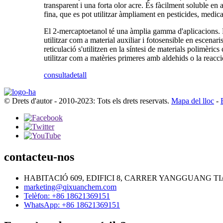
transparent i una forta olor acre. És fàcilment soluble e
fina, que es pot utilitzar àmpliament en pesticides, medica
El 2-mercaptoetanol té una àmplia gamma d'aplicacions. Es 
utilitzar com a material auxiliar i fotosensible en escenari
reticulació s'utilitzen en la síntesi de materials polimèrics
utilitzar com a matèries primeres amb aldehids o la reacci
consulta
detall
© Drets d'autor - 2010-2023: Tots els drets reservats.
Mapa del lloc
-
contacteu-nos
HABITACIÓ 609, EDIFICI 8, CARRER YANGGUANG T
marketing@qixuanchem.com
Telèfon: +86 18621369151
WhatsApp: +86 18621369151