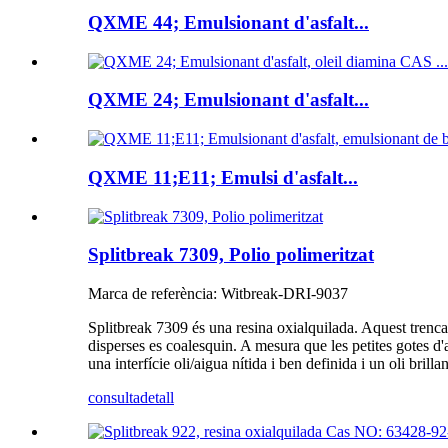
QXME 44; Emulsionant d'asfalt...
QXME 24; Emulsionant d'asfalt...
QXME 11;E11; Emulsi d'asfalt...
Splitbreak 7309, Polio polimeritzat
Marca de referència: Witbreak-DRI-9037
Splitbreak 7309 és una resina oxialquilada. Aquest trenca
disperses es coalesquin. A mesura que les petites gotes d'a
una interfície oli/aigua nítida i ben definida i un oli brilla
consulta
detall