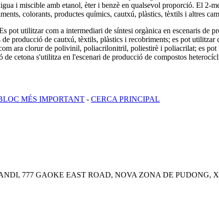
n aigua i miscible amb etanol, èter i benzè en qualsevol proporció. El 2-
ments, colorants, productes químics, cautxú, plàstics, tèxtils i altres ca
pot utilitzar com a intermediari de síntesi orgànica en escenaris de pro
s de producció de cautxú, tèxtils, plàstics i recobriments; es pot utilitza
 com ara clorur de polivinil, poliacrilonitril, poliestirè i poliacrilat; es 
ó de cetona s'utilitza en l'escenari de producció de compostos heterocícl
BLOC MÉS IMPORTANT
-
CERCA PRINCIPAL
IANDI, 777 GAOKE EAST ROAD, NOVA ZONA DE PUDONG, 