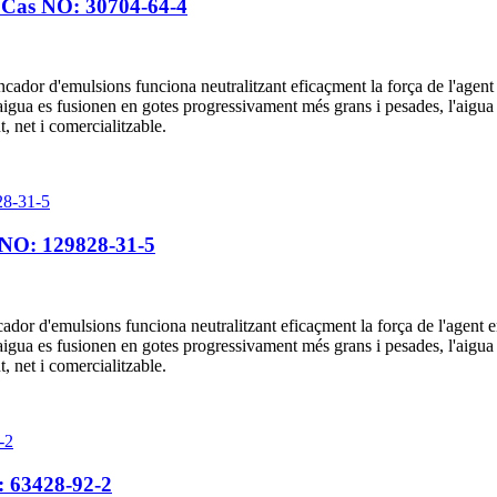
da Cas NO: 30704-64-4
encador d'emulsions funciona neutralitzant eficaçment la força de l'agen
igua es fusionen en gotes progressivament més grans i pesades, l'aigua s'a
nt, net i comercialitzable.
 NO: 129828-31-5
dor d'emulsions funciona neutralitzant eficaçment la força de l'agent e
igua es fusionen en gotes progressivament més grans i pesades, l'aigua s'a
nt, net i comercialitzable.
: 63428-92-2