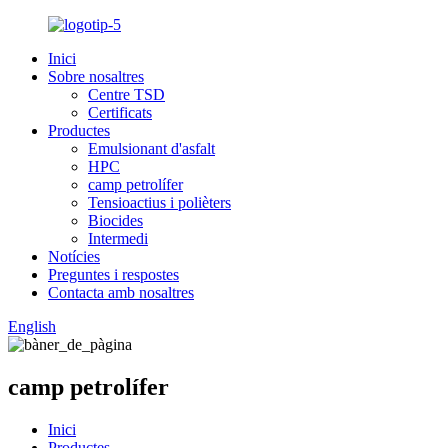
Inici
Sobre nosaltres
Centre TSD
Certificats
Productes
Emulsionant d'asfalt
HPC
camp petrolífer
Tensioactius i polièters
Biocides
Intermedi
Notícies
Preguntes i respostes
Contacta amb nosaltres
English
camp petrolífer
Inici
Productes