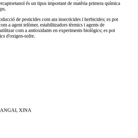
mercaptoetanol és un tipus important de matèria primera química
mps.
ducció de pesticides com ara insecticides i herbicides; es pot
r com a agent telòmer, estabilitzadors tèrmics i agents de
pot utilitzar com a antioxidants en experiments biològics; es pot
ics d'oxigen-sofre.
XANGAI, XINA