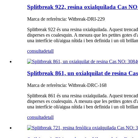
Splitbreak 922, resina oxialquilada Cas NO
Marca de referència: Witbreak-DRI-229
Splitbreak 922 és una resina oxialquilada. Aquest trencad
disperses es coalesquin. A mesura que les petites gotes d'a
una interfície oli/aigua nítida i ben definida i un oli brilla
consulta
detall
Splitbreak 861, un oxialquilat de resina C
Marca de referència: Witbreak-DRC-168
Splitbreak 861 és una resina oxialquilada. Aquest trencad
disperses es coalesquin. A mesura que les petites gotes d'a
una interfície oli/aigua nítida i ben definida i un oli brilla
consulta
detall