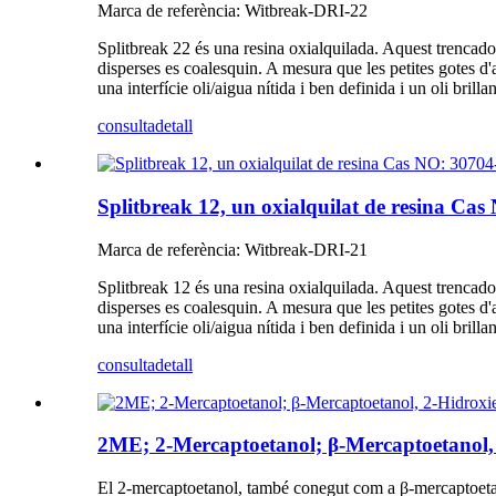
Marca de referència: Witbreak-DRI-22
Splitbreak 22 és una resina oxialquilada. Aquest trencado
disperses es coalesquin. A mesura que les petites gotes d'a
una interfície oli/aigua nítida i ben definida i un oli brilla
consulta
detall
Splitbreak 12, un oxialquilat de resina Ca
Marca de referència: Witbreak-DRI-21
Splitbreak 12 és una resina oxialquilada. Aquest trencado
disperses es coalesquin. A mesura que les petites gotes d'a
una interfície oli/aigua nítida i ben definida i un oli brilla
consulta
detall
2ME; 2-Mercaptoetanol; β-Mercaptoetanol, 
El 2-mercaptoetanol, també conegut com a β-mercaptoetan