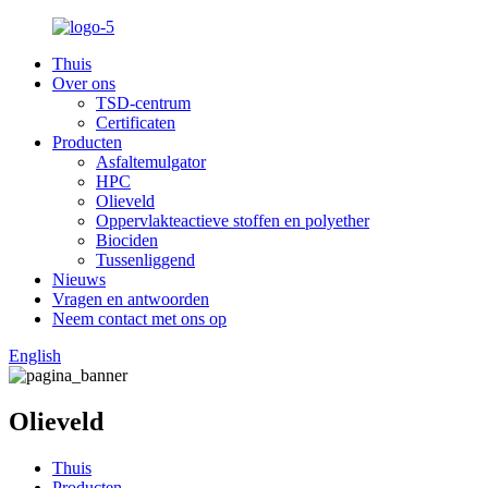
Thuis
Over ons
TSD-centrum
Certificaten
Producten
Asfaltemulgator
HPC
Olieveld
Oppervlakteactieve stoffen en polyether
Biociden
Tussenliggend
Nieuws
Vragen en antwoorden
Neem contact met ons op
English
Olieveld
Thuis
Producten