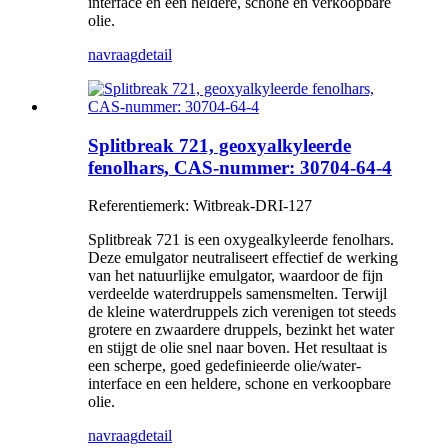
interface en een heldere, schone en verkoopbare
olie.
navraag
detail
Splitbreak 721, geoxyalkyleerde
fenolhars, CAS-nummer: 30704-64-4
Referentiemerk: Witbreak-DRI-127
Splitbreak 721 is een oxygealkyleerde fenolhars.
Deze emulgator neutraliseert effectief de werking
van het natuurlijke emulgator, waardoor de fijn
verdeelde waterdruppels samensmelten. Terwijl
de kleine waterdruppels zich verenigen tot steeds
grotere en zwaardere druppels, bezinkt het water
en stijgt de olie snel naar boven. Het resultaat is
een scherpe, goed gedefinieerde olie/water-
interface en een heldere, schone en verkoopbare
olie.
navraag
detail