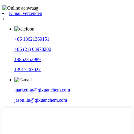
E-mail verzenden
x
+86 18621369151
+86 (21) 68978200
19852852989
13917263027
marketing@qixuanchem.com
jason.liu@qixuanchem.com