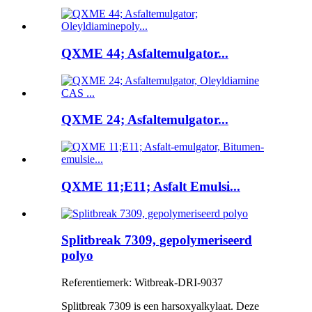
QXME 44; Asfaltemulgator...
QXME 24; Asfaltemulgator...
QXME 11;E11; Asfalt Emulsi...
Splitbreak 7309, gepolymeriseerd
polyo
Referentiemerk: Witbreak-DRI-9037
Splitbreak 7309 is een harsoxyalkylaat. Deze