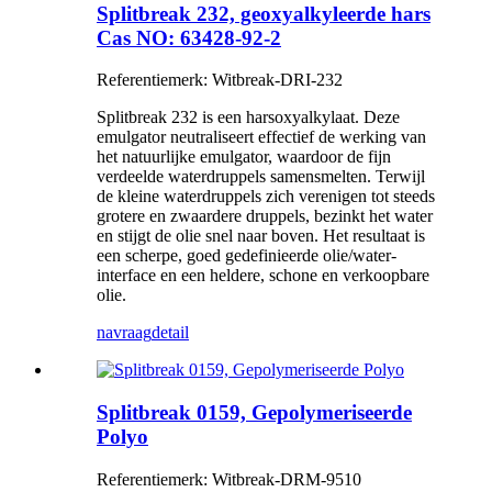
Splitbreak 232, geoxyalkyleerde hars
Cas NO: 63428-92-2
Referentiemerk: Witbreak-DRI-232
Splitbreak 232 is een harsoxyalkylaat. Deze
emulgator neutraliseert effectief de werking van
het natuurlijke emulgator, waardoor de fijn
verdeelde waterdruppels samensmelten. Terwijl
de kleine waterdruppels zich verenigen tot steeds
grotere en zwaardere druppels, bezinkt het water
en stijgt de olie snel naar boven. Het resultaat is
een scherpe, goed gedefinieerde olie/water-
interface en een heldere, schone en verkoopbare
olie.
navraag
detail
Splitbreak 0159, Gepolymeriseerde
Polyo
Referentiemerk: Witbreak-DRM-9510