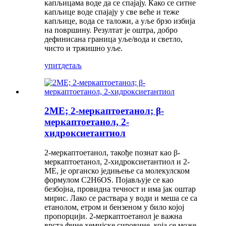
капљицама воде да се спајају. Како се ситне
капљице воде спајају у све веће и теже
капљице, вода се таложи, а уље брзо избија
на површину. Резултат је оштра, добро
дефинисана граница уље/вода и светло,
чисто и тржишно уље.
упит
детаљ
2МЕ; 2-меркаптоетанол; β-
меркаптоетанол, 2-
хидроксиетантиол
2-меркаптоетанол, такође познат као β-
меркаптоетанол, 2-хидроксиетантиол и 2-
МЕ, је органско једињење са молекулском
формулом C2H6OS. Појављује се као
безбојна, провидна течност и има јак оштар
мирис. Лако се раствара у води и меша се са
етанолом, етром и бензеном у било којој
пропорцији. 2-меркаптоетанол је важна
врста фине хемијске сировине, која се може