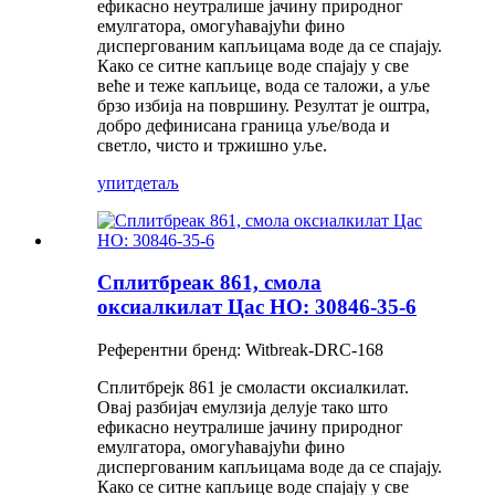
ефикасно неутралише јачину природног
емулгатора, омогућавајући фино
диспергованим капљицама воде да се спајају.
Како се ситне капљице воде спајају у све
веће и теже капљице, вода се таложи, а уље
брзо избија на површину. Резултат је оштра,
добро дефинисана граница уље/вода и
светло, чисто и тржишно уље.
упит
детаљ
Сплитбреак 861, смола
оксиалкилат Цас НО: 30846-35-6
Референтни бренд: Witbreak-DRC-168
Сплитбрејк 861 је смоласти оксиалкилат.
Овај разбијач емулзија делује тако што
ефикасно неутралише јачину природног
емулгатора, омогућавајући фино
диспергованим капљицама воде да се спајају.
Како се ситне капљице воде спајају у све