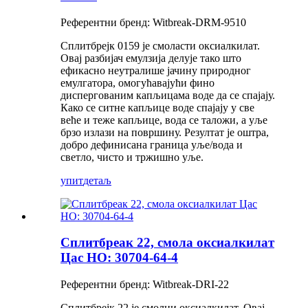
Референтни бренд: Witbreak-DRM-9510
Сплитбрејк 0159 је смоласти оксиалкилат.
Овај разбијач емулзија делује тако што
ефикасно неутралише јачину природног
емулгатора, омогућавајући фино
диспергованим капљицама воде да се спајају.
Како се ситне капљице воде спајају у све
веће и теже капљице, вода се таложи, а уље
брзо излази на површину. Резултат је оштра,
добро дефинисана граница уље/вода и
светло, чисто и тржишно уље.
упит
детаљ
Сплитбреак 22, смола оксиалкилат
Цас НО: 30704-64-4
Референтни бренд: Witbreak-DRI-22
Сплитбрејк 22 је смолни оксиалкилат. Овај