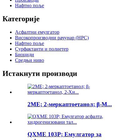
Нафтно поље
Категорије
Асфалтни емулгатор
Високопроизводни рачунар (HPC)
Нафтно поље
Сурфактанти и полиетер
Биоциди
Средњи ниво
Истакнути производи
2МЕ; 2-меркаптоетанол; β-М...
QXME 103P; Емулгатор за