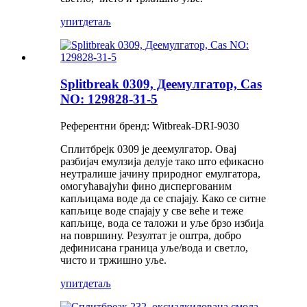
упит
детаљ
Splitbreak 0309, Деемулгатор, Cas
NO: 129828-31-5
Референтни бренд: Witbreak-DRI-9030
Сплитбрејк 0309 је деемулгатор. Овај
разбијач емулзија делује тако што ефикасно
неутралише јачину природног емулгатора,
омогућавајући фино диспергованим
капљицама воде да се спајају. Како се ситне
капљице воде спајају у све веће и теже
капљице, вода се таложи и уље брзо избија
на површину. Резултат је оштра, добро
дефинисана граница уље/вода и светло,
чисто и тржишно уље.
упит
детаљ