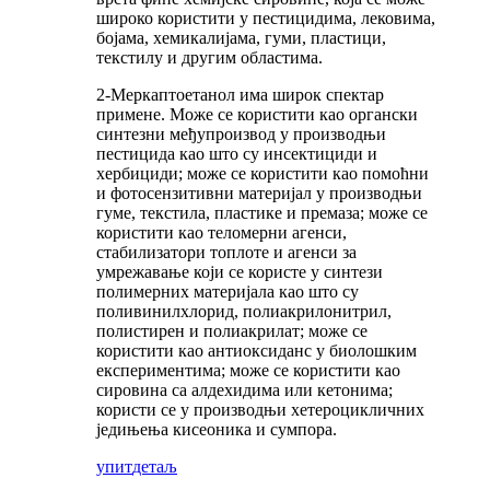
широко користити у пестицидима, лековима,
бојама, хемикалијама, гуми, пластици,
текстилу и другим областима.
2-Меркаптоетанол има широк спектар
примене. Може се користити као органски
синтезни међупроизвод у производњи
пестицида као што су инсектициди и
хербициди; може се користити као помоћни
и фотосензитивни материјал у производњи
гуме, текстила, пластике и премаза; може се
користити као теломерни агенси,
стабилизатори топлоте и агенси за
умрежавање који се користе у синтези
полимерних материјала као што су
поливинилхлорид, полиакрилонитрил,
полистирен и полиакрилат; може се
користити као антиоксиданс у биолошким
експериментима; може се користити као
сировина са алдехидима или кетонима;
користи се у производњи хетероцикличних
једињења кисеоника и сумпора.
упит
детаљ