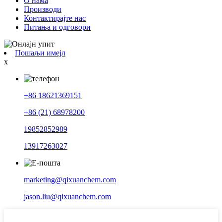
О нама
Производи
Контактирајте нас
Питања и одговори
Пошаљи имејл
x
+86 18621369151
+86 (21) 68978200
19852852989
13917263027
marketing@qixuanchem.com
jason.liu@qixuanchem.com