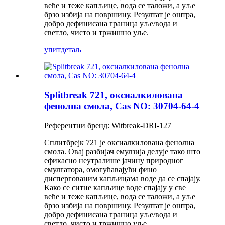
веће и теже капљице, вода се таложи, а уље
брзо избија на површину. Резултат је оштра,
добро дефинисана граница уље/вода и
светло, чисто и тржишно уље.
упит
детаљ
Splitbreak 721, оксиалкилована
фенолна смола, Cas NO: 30704-64-4
Референтни бренд: Witbreak-DRI-127
Сплитбрејк 721 је оксиалкилована фенолна
смола. Овај разбијач емулзија делује тако што
ефикасно неутралише јачину природног
емулгатора, омогућавајући фино
диспергованим капљицама воде да се спајају.
Како се ситне капљице воде спајају у све
веће и теже капљице, вода се таложи, а уље
брзо избија на површину. Резултат је оштра,
добро дефинисана граница уље/вода и
светло, чисто и тржишно уље.