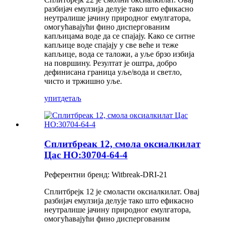
разбијач емулзија делује тако што ефикасно
неутралише јачину природног емулгатора,
омогућавајући фино диспергованим
капљицама воде да се спајају. Како се ситне
капљице воде спајају у све веће и теже
капљице, вода се таложи, а уље брзо избија
на површину. Резултат је оштра, добро
дефинисана граница уље/вода и светло,
чисто и тржишно уље.
упит
детаљ
Сплитбреак 12, смола оксиалкилат
Цас НО:30704-64-4
Референтни бренд: Witbreak-DRI-21
Сплитбрејк 12 је смоласти оксиалкилат. Овај
разбијач емулзија делује тако што ефикасно
неутралише јачину природног емулгатора,
омогућавајући фино диспергованим