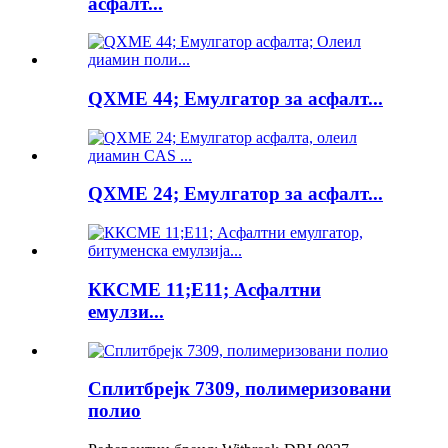
асфалт...
QXME 44; Емулгатор за асфалт...
QXME 24; Емулгатор за асфалт...
ККСМЕ 11;Е11; Асфалтни
емулзи...
Сплитбрејк 7309, полимеризовани
полио