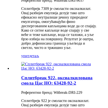
Референтни бренд: Witbreak-DRI-9037
Сплитбрејк 7309 је смоласти оксиалкилат.
Овај разбијач емулзија делује тако што
ефикасно неутралише јачину природног
емулгатора, омогућавајући фино
диспергованим капљицама воде да се спајају.
Како се ситне капљице воде спајају у све
веће и теже капљице, вода се таложи, а уље
брзо избија на површину. Резултат је оштра,
добро дефинисана граница уље/вода и
светло, чисто и тржишно уље.
упит
детаљ
Сплитбреак 922, оксиалкилована
смола Цас НО: 63428-92-2
Референтни бренд: Witbreak-DRI-229
Сплитбрејк 922 је смоласти оксиалкилат.
Овај разбијач емулзија делује тако што