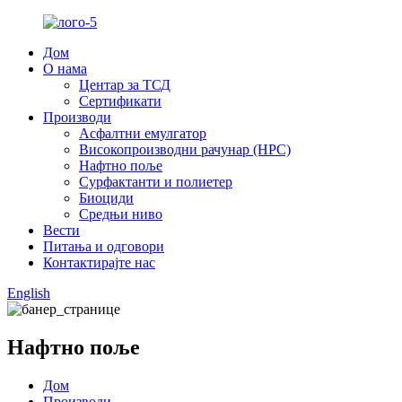
Дом
О нама
Центар за ТСД
Сертификати
Производи
Асфалтни емулгатор
Високопроизводни рачунар (HPC)
Нафтно поље
Сурфактанти и полиетер
Биоциди
Средњи ниво
Вести
Питања и одговори
Контактирајте нас
English
Нафтно поље
Дом
Производи