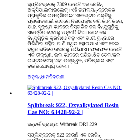
ସ୍ପ୍ଲିଟବ୍ରେକ୍ 7309 ହେଉଛି ଏକ ରେଜିନ୍
ଅକ୍ସିୟାଲକାଇଲେଟ୍। ଏହି ଇମଲ୍ସନ୍-ବ୍ରେକର
ପ୍ରାକୃତିକ ଇମଲ୍ସିଫାଇଂ ଏଜେଣ୍ଟର ଶକ୍ତିକୁ
ପ୍ରଭାବଶାଳୀ ଭାବରେ ନିରପେକ୍ଷ କରି କାମ କରେ,
ଯାହା ସୂକ୍ଷ୍ମ ଭାବରେ ବିସ୍ତାରିତ ଜଳ ବିନ୍ଦୁଗୁଡ଼ିକୁ
ଏକତ୍ରିତ ହେବାକୁ ଅନୁମତି ଦିଏ। ଛୋଟ ଜଳ
ବିନ୍ଦୁଗୁଡ଼ିକ କ୍ରମଶଃ ବଡ଼ ଏବଂ ଭାରୀ ବୁନ୍ଦାରେ
ମିଶିଯିବା ସହିତ, ପାଣି ସ୍ଥିର ହୋଇଯାଏ ଏବଂ ତେଲ
ଦ୍ରୁତ ଗତିରେ ଉପରକୁ ଉଠିଯାଏ। ଫଳାଫଳ ହେଉଛି
ଏକ ତୀକ୍ଷ୍ଣ, ଭଲ ଭାବରେ ପରିଭାଷିତ ତେଲ/ଜଳ
ଇଣ୍ଟରଫେସ୍ ଏବଂ ଉଜ୍ଜ୍ୱଳ, ପରିଷ୍କାର ଏବଂ
ବଜାରଯୋଗ୍ୟ ତେଲ।
ଅନୁସନ୍ଧାନ
ବିବରଣୀ
Splitbreak 922, Oxyalkylated Resin
Cas NO: 63428-92-2 |
ସନ୍ଦର୍ଭ ବ୍ରାଣ୍ଡ: Witbreak-DRI-229
ସ୍ପ୍ଲିଟ୍‌ବ୍ରେକ୍ 922 ହେଉଛି ଏକ ରେଜିନ୍