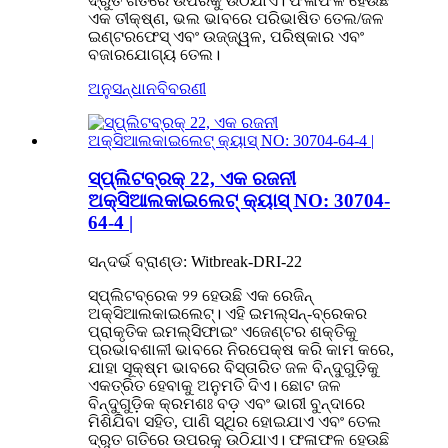
ଦ୍ରୁତ ଗତିରେ ଉପରକୁ ଉଠିଯାଏ। ଫଳାଫଳ ହେଉଛି
ଏକ ତୀକ୍ଷ୍ଣ, ଭଲ ଭାବରେ ପରିଭାଷିତ ତେଲ/ଜଳ
ଇଣ୍ଟରଫେସ୍ ଏବଂ ଉଜ୍ଜ୍ୱଳ, ପରିଷ୍କାର ଏବଂ
ବଜାରଯୋଗ୍ୟ ତେଲ।
ଅନୁସନ୍ଧାନ
ବିବରଣୀ
ସ୍ପ୍ଲିଟବ୍ରକ୍ 22, ଏକ ରଜନୀ
ଅକ୍ସିଆଲକାଇଲେଟ୍ କ୍ୟାସ୍ NO: 30704-
64-4 |
ସନ୍ଦର୍ଭ ବ୍ରାଣ୍ଡ: Witbreak-DRI-22
ସ୍ପ୍ଲିଟବ୍ରେକ ୨୨ ହେଉଛି ଏକ ରେଜିନ୍
ଅକ୍ସିଆଲକାଇଲେଟ୍। ଏହି ଇମଲ୍ସନ୍-ବ୍ରେକର
ପ୍ରାକୃତିକ ଇମଲ୍ସିଫାଇଂ ଏଜେଣ୍ଟର ଶକ୍ତିକୁ
ପ୍ରଭାବଶାଳୀ ଭାବରେ ନିରପେକ୍ଷ କରି କାମ କରେ,
ଯାହା ସୂକ୍ଷ୍ମ ଭାବରେ ବିସ୍ତାରିତ ଜଳ ବିନ୍ଦୁଗୁଡ଼ିକୁ
ଏକତ୍ରିତ ହେବାକୁ ଅନୁମତି ଦିଏ। ଛୋଟ ଜଳ
ବିନ୍ଦୁଗୁଡ଼ିକ କ୍ରମଶଃ ବଡ଼ ଏବଂ ଭାରୀ ବୁନ୍ଦାରେ
ମିଶିଯିବା ସହିତ, ପାଣି ସ୍ଥିର ହୋଇଯାଏ ଏବଂ ତେଲ
ଦ୍ରୁତ ଗତିରେ ଉପରକୁ ଉଠିଯାଏ। ଫଳାଫଳ ହେଉଛି