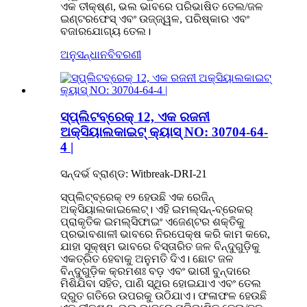
ଏକ ତୀକ୍ଷ୍ଣ, ଭଲ ଭାବରେ ପରିଭାଷିତ ତେଲ/ଜଳ
ଇଣ୍ଟରଫେସ୍ ଏବଂ ଉଜ୍ଜ୍ୱଳ, ପରିଷ୍କାର ଏବଂ
ବଜାରଯୋଗ୍ୟ ତେଲ।
ଅନୁସନ୍ଧାନ
ବିବରଣୀ
ସ୍ପ୍ଲିଟବ୍ରେକ୍ 12, ଏକ ରଜନୀ
ଅକ୍ସିୟାଲକାଇଟ୍ କ୍ୟାସ୍ NO: 30704-64-
4 |
ସନ୍ଦର୍ଭ ବ୍ରାଣ୍ଡ: Witbreak-DRI-21
ସ୍ପ୍ଲିଟ୍‌ବ୍ରେକ୍ ୧୨ ହେଉଛି ଏକ ରେଜିନ୍
ଅକ୍ସିୟାଲକାଇଲେଟ୍। ଏହି ଇମଲ୍ସନ୍-ବ୍ରେକର୍
ପ୍ରାକୃତିକ ଇମଲ୍ସିଫାଇଂ ଏଜେଣ୍ଟର ଶକ୍ତିକୁ
ପ୍ରଭାବଶାଳୀ ଭାବରେ ନିରପେକ୍ଷ କରି କାମ କରେ,
ଯାହା ସୂକ୍ଷ୍ମ ଭାବରେ ବିସ୍ତାରିତ ଜଳ ବିନ୍ଦୁଗୁଡ଼ିକୁ
ଏକତ୍ରିତ ହେବାକୁ ଅନୁମତି ଦିଏ। ଛୋଟ ଜଳ
ବିନ୍ଦୁଗୁଡ଼ିକ କ୍ରମଶଃ ବଡ଼ ଏବଂ ଭାରୀ ବୁନ୍ଦାରେ
ମିଶିଯିବା ସହିତ, ପାଣି ସ୍ଥିର ହୋଇଯାଏ ଏବଂ ତେଲ
ଦ୍ରୁତ ଗତିରେ ଉପରକୁ ଉଠିଯାଏ। ଫଳାଫଳ ହେଉଛି