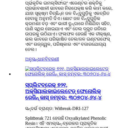
ପ୍ରାକୃତିକ ଇମଲ୍ସିଫାଇଂ ଏଜେଣ୍ଟର ଶକ୍ତିକୁ
ପ୍ରଭାବଶାଳୀ ଭାବରେ ନିରପେକ୍ଷ କରି କାମ କରେ,
ଯାହା ସୂକ୍ଷ୍ମ ବିଚ୍ଛିନ୍ନ ଜଳ ବିନ୍ଦୁଗୁଡ଼ିକୁ ଏକତ୍ରିତ
ହେବାକୁ ଅନୁମତି ଦିଏ। ଛୋଟ ଜଳ ବିନ୍ଦୁଗୁଡ଼ିକ
କ୍ରମଶଃ ବଡ଼ ଏବଂ ଭାରୀ ବୁନ୍ଦାରେ ମିଶିଯିବା ସହିତ,
ପାଣି ସ୍ଥିର ହୋଇଯାଏ ଏବଂ ତେଲ ଦ୍ରୁତ ଗତିରେ
ଉପରକୁ ଉଠିଯାଏ। ଫଳାଫଳ ହେଉଛି ଏକ ତୀକ୍ଷ୍ଣ,
ଭଲ ଭାବରେ ପରିଭାଷିତ ତେଲ/ଜଳ ଇଣ୍ଟରଫେସ୍
ଏବଂ ଉଜ୍ଜ୍ୱଳ, ପରିଷ୍କାର ଏବଂ ବଜାରଯୋଗ୍ୟ
ତେଲ।
ଅନୁସନ୍ଧାନ
ବିବରଣୀ
ସ୍ପ୍ଲିଟବ୍ରେକ୍ ୭୨୧,
ଅକ୍ସିୟାଲକାଇଲେଟେଡ୍ ଫେନୋଲିକ୍
ରେଜିନ୍ କାସ୍ ନମ୍ବର: ୩୦୭୦୪-୬୪-୪
ସନ୍ଦର୍ଭ ବ୍ରାଣ୍ଡ: Witbreak-DRI-127
Splitbreak 721 ହେଉଛି Oxyalkylated Phenolic
Resin। ଏହି ଏମଲ୍ସନ୍-ବ୍ରେକର ପ୍ରାକୃତିକ