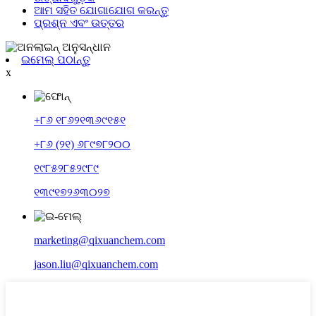
ଆମ ସହିତ ଯୋଗାଯୋଗ କରନ୍ତୁ
ପ୍ରଶ୍ନ ଏବଂ ଉତ୍ତର
ଇମେଲ୍ ପଠାନ୍ତୁ
x
+୮୬ ୧୮୬୨୧୩୬୯୧୫୧
+୮୬ (୨୧) ୬୮୯୭୮୨୦୦
୧୯୮୫୨୮୫୨୯୮୯
୧୩୯୧୭୨୬୩୦୨୭
marketing@qixuanchem.com
jason.liu@qixuanchem.com