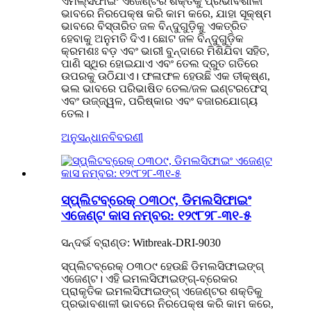
ଏମଲ୍ସିଫାଇଂ ଏଜେଣ୍ଟର ଶକ୍ତିକୁ ପ୍ରଭାବଶାଳୀ
ଭାବରେ ନିରପେକ୍ଷ କରି କାମ କରେ, ଯାହା ସୂକ୍ଷ୍ମ
ଭାବରେ ବିସ୍ତାରିତ ଜଳ ବିନ୍ଦୁଗୁଡ଼ିକୁ ଏକତ୍ରିତ
ହେବାକୁ ଅନୁମତି ଦିଏ। ଛୋଟ ଜଳ ବିନ୍ଦୁଗୁଡ଼ିକ
କ୍ରମଶଃ ବଡ଼ ଏବଂ ଭାରୀ ବୁନ୍ଦାରେ ମିଶିଯିବା ସହିତ,
ପାଣି ସ୍ଥିର ହୋଇଯାଏ ଏବଂ ତେଲ ଦ୍ରୁତ ଗତିରେ
ଉପରକୁ ଉଠିଯାଏ। ଫଳାଫଳ ହେଉଛି ଏକ ତୀକ୍ଷ୍ଣ,
ଭଲ ଭାବରେ ପରିଭାଷିତ ତେଲ/ଜଳ ଇଣ୍ଟରଫେସ୍
ଏବଂ ଉଜ୍ଜ୍ୱଳ, ପରିଷ୍କାର ଏବଂ ବଜାରଯୋଗ୍ୟ
ତେଲ।
ଅନୁସନ୍ଧାନ
ବିବରଣୀ
ସ୍ପ୍ଲିଟବ୍ରେକ୍ ୦୩୦୯, ଡିମଲସିଫାଇଂ
ଏଜେଣ୍ଟ କାସ ନମ୍ବର: ୧୨୯୮୨୮-୩୧-୫
ସନ୍ଦର୍ଭ ବ୍ରାଣ୍ଡ: Witbreak-DRI-9030
ସ୍ପ୍ଲିଟବ୍ରେକ୍ ୦୩୦୯ ହେଉଛି ଡିମଲସିଫାଇଙ୍ଗ୍
ଏଜେଣ୍ଟ। ଏହି ଇମଲସିଫାଇଙ୍ଗ୍-ବ୍ରେକର
ପ୍ରାକୃତିକ ଇମଲସିଫାଇଙ୍ଗ୍ ଏଜେଣ୍ଟର ଶକ୍ତିକୁ
ପ୍ରଭାବଶାଳୀ ଭାବରେ ନିରପେକ୍ଷ କରି କାମ କରେ,