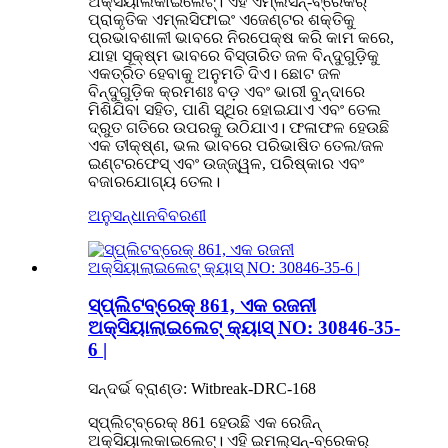
ଅକ୍ସିୟାଲକାଇଲେଟ୍। ଏହି ଏମ୍ଲସନ୍-ବ୍ରେକର୍
ପ୍ରାକୃତିକ ଏମ୍ଲସିଫାଇଂ ଏଜେଣ୍ଟର ଶକ୍ତିକୁ
ପ୍ରଭାବଶାଳୀ ଭାବରେ ନିରପେକ୍ଷ କରି କାମ କରେ,
ଯାହା ସୂକ୍ଷ୍ମ ଭାବରେ ବିସ୍ତାରିତ ଜଳ ବିନ୍ଦୁଗୁଡ଼ିକୁ
ଏକତ୍ରିତ ହେବାକୁ ଅନୁମତି ଦିଏ। ଛୋଟ ଜଳ
ବିନ୍ଦୁଗୁଡ଼ିକ କ୍ରମଶଃ ବଡ଼ ଏବଂ ଭାରୀ ବୁନ୍ଦାରେ
ମିଶିଯିବା ସହିତ, ପାଣି ସ୍ଥିର ହୋଇଯାଏ ଏବଂ ତେଲ
ଦ୍ରୁତ ଗତିରେ ଉପରକୁ ଉଠିଯାଏ। ଫଳାଫଳ ହେଉଛି
ଏକ ତୀକ୍ଷ୍ଣ, ଭଲ ଭାବରେ ପରିଭାଷିତ ତେଲ/ଜଳ
ଇଣ୍ଟରଫେସ୍ ଏବଂ ଉଜ୍ଜ୍ୱଳ, ପରିଷ୍କାର ଏବଂ
ବଜାରଯୋଗ୍ୟ ତେଲ।
ଅନୁସନ୍ଧାନ
ବିବରଣୀ
ସ୍ପ୍ଲିଟବ୍ରେକ୍ 861, ଏକ ରଜନୀ
ଅକ୍ସିୟାଲାଇଲେଟ୍ କ୍ୟାସ୍ NO: 30846-35-
6 |
ସନ୍ଦର୍ଭ ବ୍ରାଣ୍ଡ: Witbreak-DRC-168
ସ୍ପ୍ଲିଟ୍‌ବ୍ରେକ୍ 861 ହେଉଛି ଏକ ରେଜିନ୍
ଅକ୍ସିୟାଲକାଇଲେଟ୍। ଏହି ଇମଲ୍ସନ୍-ବ୍ରେକର୍