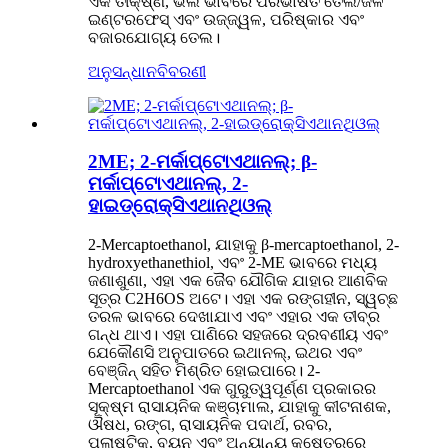
ଏକ ତୀକ୍ଷ୍ଣ, ଭଲ ଭାବରେ ପରିଭାଷିତ ତେଲ/ଜଳ
ଇଣ୍ଟରଫେସ୍ ଏବଂ ଉଜ୍ଜ୍ୱଳ, ପରିଷ୍କାର ଏବଂ
ବଜାରଯୋଗ୍ୟ ତେଲ।
ଅନୁସନ୍ଧାନ
ବିବରଣୀ
2ME; 2-ମର୍କାପ୍ଟୋଏଥାନଲ୍; β-
ମର୍କାପ୍ଟୋଏଥାନଲ୍, 2-
ହାଇଡ୍ରୋକ୍ସିଏଥାନଥିଓଲ୍
2-Mercaptoethanol, ଯାହାକୁ β-mercaptoethanol, 2-
hydroxyethanethiol, ଏବଂ 2-ME ଭାବରେ ମଧ୍ୟ
ଜଣାଶୁଣା, ଏହା ଏକ ଜୈବ ଯୌଗିକ ଯାହାର ଆଣବିକ
ସୂତ୍ର C2H6OS ଅଟେ। ଏହା ଏକ ରଙ୍ଗହୀନ, ସ୍ୱଚ୍ଛ
ତରଳ ଭାବରେ ଦେଖାଯାଏ ଏବଂ ଏହାର ଏକ ତୀବ୍ର
ଗନ୍ଧ ଥାଏ। ଏହା ପାଣିରେ ସହଜରେ ଦ୍ରବଣୀୟ ଏବଂ
ଯେକୌଣସି ଅନୁପାତରେ ଇଥାନଲ୍, ଇଥର ଏବଂ
ବେଞ୍ଜିନ୍ ସହିତ ମିଶ୍ରିତ ହୋଇପାରେ। 2-
Mercaptoethanol ଏକ ଗୁରୁତ୍ୱପୂର୍ଣ୍ଣ ପ୍ରକାରର
ସୂକ୍ଷ୍ମ ରାସାୟନିକ କଞ୍ଚାମାଲ, ଯାହାକୁ କୀଟନାଶକ,
ଔଷଧ, ରଙ୍ଗ, ରାସାୟନିକ ପଦାର୍ଥ, ରବର,
ପ୍ଲାଷ୍ଟିକ୍, ବୟନ ଏବଂ ଅନ୍ୟାନ୍ୟ କ୍ଷେତ୍ରରେ