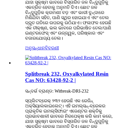
ଯାହା ସୂକ୍ଷ୍ମ ଭାବରେ ବିସ୍ତାରିତ ଜଳ ବିନ୍ଦୁଗୁଡ଼ିକୁ
ଏକତ୍ରିତ ହେବାକୁ ଅନୁମତି ଦିଏ। ଛୋଟ ଜଳ
ବିନ୍ଦୁଗୁଡ଼ିକ କ୍ରମଶଃ ବଡ଼ ଏବଂ ଭାରୀ ବୁନ୍ଦାରେ
ମିଶିଯିବା ସହିତ, ପାଣି ସ୍ଥିର ହୋଇଯାଏ ଏବଂ ତେଲ
ଦ୍ରୁତ ଗତିରେ ଉପରକୁ ଉଠିଯାଏ। ଫଳାଫଳ ହେଉଛି
ଏକ ତୀକ୍ଷ୍ଣ, ଭଲ ଭାବରେ ପରିଭାଷିତ ତେଲ/ପାଣି
ଇଣ୍ଟରଫେସ୍ ଏବଂ ଉଜ୍ଜ୍ୱଳ, ପରିଷ୍କାର ଏବଂ
ବଜାରଯୋଗ୍ୟ ତେଲ।
ଅନୁସନ୍ଧାନ
ବିବରଣୀ
Splitbreak 232, Oxyalkylated Resin
Cas NO: 63428-92-2 |
ସନ୍ଦର୍ଭ ବ୍ରାଣ୍ଡ: Witbreak-DRI-232
ସ୍ପ୍ଲିଟବ୍ରେକ୍ ୨୩୨ ହେଉଛି ଏକ ରେଜିନ୍
ଅକ୍ସିୟାଲକାଇଲେଟ୍। ଏହି ଇମଲ୍ସନ୍-ବ୍ରେକର
ପ୍ରାକୃତିକ ଇମଲ୍ସିଫାଇଂ ଏଜେଣ୍ଟର ଶକ୍ତିକୁ
ପ୍ରଭାବଶାଳୀ ଭାବରେ ନିରପେକ୍ଷ କରି କାମ କରେ,
ଯାହା ସୂକ୍ଷ୍ମ ଭାବରେ ବିସ୍ତାରିତ ଜଳ ବିନ୍ଦୁଗୁଡ଼ିକୁ
ଏକତ୍ରିତ ହେବାକୁ ଅନୁମତି ଦିଏ। ଛୋଟ ଜଳ