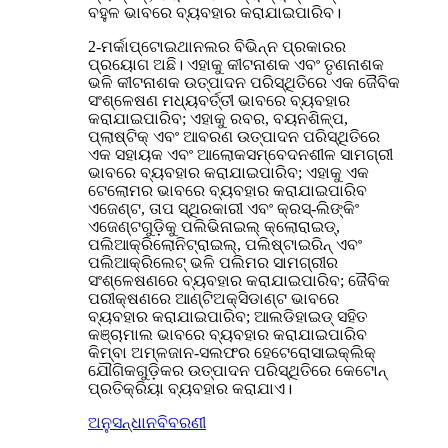
ବହୁଳ ଭାବରେ ବ୍ୟବହାର କରାଯାଇପାରିବ।
2-ମର୍କାପ୍ଟୋଇଥାନଲର ବିଭିନ୍ନ ପ୍ରକାରର
ପ୍ରୟୋଗ ଅଛି। ଏହାକୁ କୀଟନାଶକ ଏବଂ ତୃଣନାଶକ
ଭଳି କୀଟନାଶକ ଉତ୍ପାଦନ ପରିସ୍ଥିତିରେ ଏକ ଜୈବିକ
ସଂଶ୍ଳେଷଣ ମଧ୍ୟବର୍ତ୍ତୀ ଭାବରେ ବ୍ୟବହାର
କରାଯାଇପାରିବ; ଏହାକୁ ରବର, ବୟନଶିଳ୍ପ,
ପ୍ଲାଷ୍ଟିକ୍ ଏବଂ ଆବରଣ ଉତ୍ପାଦନ ପରିସ୍ଥିତିରେ
ଏକ ସହାୟକ ଏବଂ ଆଲୋକସମ୍ବେଦନଶୀଳ ସାମଗ୍ରୀ
ଭାବରେ ବ୍ୟବହାର କରାଯାଇପାରିବ; ଏହାକୁ ଏକ
ଟେଲୋମର ଭାବରେ ବ୍ୟବହାର କରାଯାଇପାରିବ
ଏଜେଣ୍ଟ, ତାପ ସ୍ଥିରକାରୀ ଏବଂ କ୍ରସ୍-ଲିଙ୍କିଂ
ଏଜେଣ୍ଟଗୁଡ଼ିକୁ ପଲିଭିନାଇଲ୍ କ୍ଲୋରାଇଡ୍,
ପଲିଆକ୍ରିଲୋନିଟ୍ରାଇଲ୍, ପଲିଷ୍ଟାଇରିନ୍ ଏବଂ
ପଲିଆକ୍ରିଲେଟ୍ ଭଳି ପଲିମର ସାମଗ୍ରୀର
ସଂଶ୍ଳେଷଣରେ ବ୍ୟବହାର କରାଯାଇପାରିବ; ଜୈବିକ
ପରୀକ୍ଷଣରେ ଆଣ୍ଟିଅକ୍ସିଡାଣ୍ଟ ଭାବରେ
ବ୍ୟବହାର କରାଯାଇପାରିବ; ଆଲଡିହାଇଡ୍ ସହିତ
କଞ୍ଚାମାଲ ଭାବରେ ବ୍ୟବହାର କରାଯାଇପାରିବ
କିମ୍ବା ଅମ୍ଳଜାନ-ସଲଫର ହେଟେରୋସାଇକ୍ଲିକ୍
ଯୌଗିକଗୁଡ଼ିକର ଉତ୍ପାଦନ ପରିସ୍ଥିତିରେ କେଟୋନ୍
ପ୍ରତିକ୍ରିୟା ବ୍ୟବହାର କରାଯାଏ।
ଅନୁସନ୍ଧାନ
ବିବରଣୀ