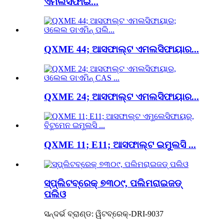
ଏମଲସିଫାଇ...
QXME 44; ଆସଫାଲ୍ଟ ଏମଲସିଫାୟାର...
QXME 24; ଆସଫାଲ୍ଟ ଏମଲସିଫାୟାର...
QXME 11; E11; ଆସଫାଲ୍ଟ ଇମୁଲସି ...
ସ୍ପ୍ଲିଟବ୍ରେକ୍ ୭୩୦୯, ପଲିମରାଇଜଡ୍
ପଲିଓ
ସନ୍ଦର୍ଭ ବ୍ରାଣ୍ଡ: ୱିଟବ୍ରେକ୍-DRI-9037