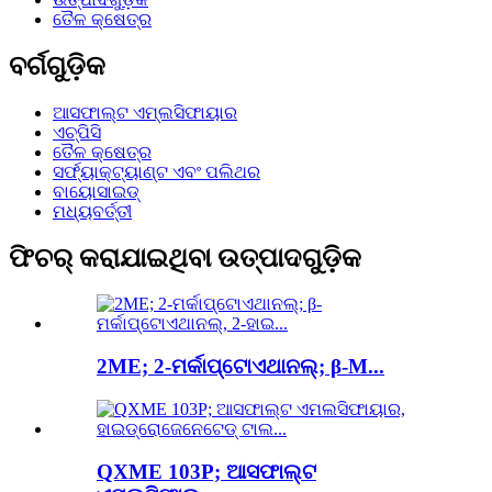
ତୈଳ କ୍ଷେତ୍ର
ବର୍ଗଗୁଡ଼ିକ
ଆସଫାଲ୍ଟ ଏମ୍ଲସିଫାୟାର
ଏଚ୍‌ପିସି
ତୈଳ କ୍ଷେତ୍ର
ସର୍ଫ୍ୟାକ୍ଟ୍ୟାଣ୍ଟ ଏବଂ ପଲିଥର
ବାୟୋସାଇଡ୍
ମଧ୍ୟବର୍ତ୍ତୀ
ଫିଚର୍ କରାଯାଇଥିବା ଉତ୍ପାଦଗୁଡ଼ିକ
2ME; 2-ମର୍କାପ୍ଟୋଏଥାନଲ୍; β-M...
QXME 103P; ଆସଫାଲ୍ଟ