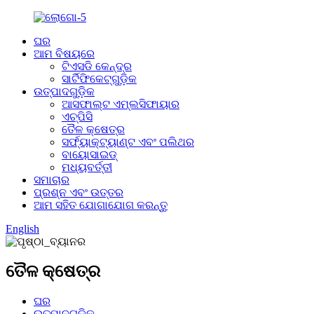
ଘର
ଆମ ବିଷୟରେ
ଟିଏସଡି କେନ୍ଦ୍ର
ସାର୍ଟିଫିକେଟ୍‌ଗୁଡ଼ିକ
ଉତ୍ପାଦଗୁଡ଼ିକ
ଆସଫାଲ୍ଟ ଏମ୍ଲସିଫାୟାର
ଏଚ୍‌ପିସି
ତୈଳ କ୍ଷେତ୍ର
ସର୍ଫ୍ୟାକ୍ଟ୍ୟାଣ୍ଟ ଏବଂ ପଲିଥର
ବାୟୋସାଇଡ୍
ମଧ୍ୟବର୍ତ୍ତୀ
ସମାଚାର
ପ୍ରଶ୍ନ ଏବଂ ଉତ୍ତର
ଆମ ସହିତ ଯୋଗାଯୋଗ କରନ୍ତୁ
English
ତୈଳ କ୍ଷେତ୍ର
ଘର
ଉତ୍ପାଦଗୁଡ଼ିକ