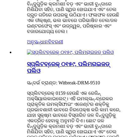
ବିନ୍ଦୁଗୁଡ଼ିକ କ୍ରମଶଃ ବଡ଼ ଏବଂ ଭାରୀ ବୁନ୍ଦାରେ
ମିଶିଯିବା ସହିତ, ପାଣି ସ୍ଥିର ହୋଇଯାଏ ଏବଂ ତେଲ
ଦ୍ରୁତ ଗତିରେ ଉପରକୁ ଉଠିଯାଏ। ଫଳାଫଳ ହେଉଛି
ଏକ ତୀକ୍ଷ୍ଣ, ଭଲ ଭାବରେ ପରିଭାଷିତ ତେଲ/ଜଳ
ଇଣ୍ଟରଫେସ୍ ଏବଂ ଉଜ୍ଜ୍ୱଳ, ପରିଷ୍କାର ଏବଂ
ବଜାରଯୋଗ୍ୟ ତେଲ।
ଅନୁସନ୍ଧାନ
ବିବରଣୀ
ସ୍ପ୍ଲିଟବ୍ରେକ୍ ୦୧୫୯, ପଲିମରାଇଜଡ୍
ପଲିଓ
ସନ୍ଦର୍ଭ ବ୍ରାଣ୍ଡ: Witbreak-DRM-9510
ସ୍ପ୍ଲିଟବ୍ରେକ୍ 0159 ହେଉଛି ଏକ ରେଜିନ୍
ଅକ୍ସିୟାଲକାଇଲେଟ୍। ଏହି ଇମଲ୍ସନ୍-ବ୍ରେକର
ପ୍ରାକୃତିକ ଇମଲ୍ସିଫାଇଂ ଏଜେଣ୍ଟର ଶକ୍ତିକୁ
ପ୍ରଭାବଶାଳୀ ଭାବରେ ନିରପେକ୍ଷ କରି କାମ କରେ,
ଯାହା ସୂକ୍ଷ୍ମ ଭାବରେ ବିସ୍ତାରିତ ଜଳ ବିନ୍ଦୁଗୁଡ଼ିକୁ
ଏକତ୍ରିତ ହେବାକୁ ଅନୁମତି ଦିଏ। ଛୋଟ ଜଳ
ବିନ୍ଦୁଗୁଡ଼ିକ କ୍ରମଶଃ ବଡ଼ ଏବଂ ଭାରୀ ବୁନ୍ଦାରେ
ମିଶିଯିବା ସହିତ, ପାଣି ସ୍ଥିର ହୋଇଯାଏ ଏବଂ ତେଲ