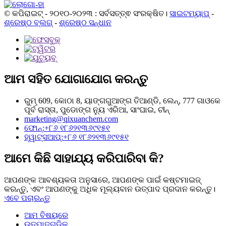
© କପିରାଇଟ୍ - ୨୦୧୦-୨୦୨୩ : ସର୍ବସତ୍ତ୍ଵ ସଂରକ୍ଷିତ।
ସାଇଟମ୍ୟାପ୍
-
ଶ୍ରେଷ୍ଠ ବ୍ଲଗ୍
-
ଶ୍ରେଷ୍ଠ ସନ୍ଧାନ
ଆମ ସହିତ ଯୋଗାଯୋଗ କରନ୍ତୁ
ରୁମ୍ 609, କୋଠା 8, ୟାଙ୍ଗଗୁଆଙ୍ଗ ତିଆଣ୍ଡି, ଲେନ୍, 777 ଗାଓକେ
ପୂର୍ବ ରାସ୍ତା, ପୁଡୋଙ୍ଗ ନ୍ୟୁ ଏରିଆ, ସାଂଘାଇ, ଚୀନ୍
marketing@qixuanchem.com
ଫୋନ୍:+୮୬ ୧୮୬୨୧୩୬୯୧୫୧
ହ୍ୱାଟ୍ସଆପ୍:+୮୬ ୧୮୬୨୧୩୬୯୧୫୧
ଆମେ କିଛି ସାହାଯ୍ୟ କରିପାରିବା କି?
ଆପଣଙ୍କ ଆବଶ୍ୟକତା ଅନୁସାରେ, ଆପଣଙ୍କ ପାଇଁ କଷ୍ଟମାଇଜ୍
କରନ୍ତୁ, ଏବଂ ଆପଣଙ୍କୁ ଅଧିକ ମୂଲ୍ୟବାନ ଉତ୍ପାଦ ପ୍ରଦାନ କରନ୍ତୁ।
ଏବେ ପଚାରନ୍ତୁ
ଆମ ବିଷୟରେ
ଉତ୍ପାଦଗୁଡ଼ିକ