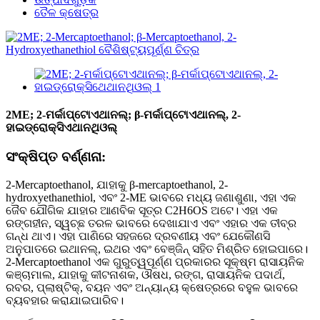
ତୈଳ କ୍ଷେତ୍ର
2ME; 2-ମର୍କାପ୍ଟୋଏଥାନଲ୍; β-ମର୍କାପ୍ଟୋଏଥାନଲ୍, 2-
ହାଇଡ୍ରୋକ୍ସିଏଥାନଥିଓଲ୍
ସଂକ୍ଷିପ୍ତ ବର୍ଣ୍ଣନା:
2-Mercaptoethanol, ଯାହାକୁ β-mercaptoethanol, 2-
hydroxyethanethiol, ଏବଂ 2-ME ଭାବରେ ମଧ୍ୟ ଜଣାଶୁଣା, ଏହା ଏକ
ଜୈବ ଯୌଗିକ ଯାହାର ଆଣବିକ ସୂତ୍ର C2H6OS ଅଟେ। ଏହା ଏକ
ରଙ୍ଗହୀନ, ସ୍ୱଚ୍ଛ ତରଳ ଭାବରେ ଦେଖାଯାଏ ଏବଂ ଏହାର ଏକ ତୀବ୍ର
ଗନ୍ଧ ଥାଏ। ଏହା ପାଣିରେ ସହଜରେ ଦ୍ରବଣୀୟ ଏବଂ ଯେକୌଣସି
ଅନୁପାତରେ ଇଥାନଲ୍, ଇଥର ଏବଂ ବେଞ୍ଜିନ୍ ସହିତ ମିଶ୍ରିତ ହୋଇପାରେ।
2-Mercaptoethanol ଏକ ଗୁରୁତ୍ୱପୂର୍ଣ୍ଣ ପ୍ରକାରର ସୂକ୍ଷ୍ମ ରାସାୟନିକ
କଞ୍ଚାମାଲ, ଯାହାକୁ କୀଟନାଶକ, ଔଷଧ, ରଙ୍ଗ, ରାସାୟନିକ ପଦାର୍ଥ,
ରବର, ପ୍ଲାଷ୍ଟିକ୍, ବୟନ ଏବଂ ଅନ୍ୟାନ୍ୟ କ୍ଷେତ୍ରରେ ବହୁଳ ଭାବରେ
ବ୍ୟବହାର କରାଯାଇପାରିବ।