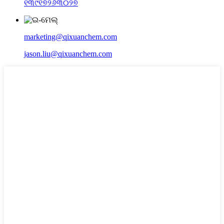
୧୩୯୧୭୨୬୩୦୨୭
marketing@qixuanchem.com
jason.liu@qixuanchem.com