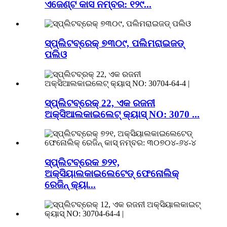
ଏଜେଣ୍ଟ କାସ ନମ୍ବର: ୧୨୯...
ସ୍ପ୍ଲିଟବ୍ରେକ୍ ୭୩୦୯, ପଲିମରାଇଜଡ୍
ପଲିଓ
ସ୍ପ୍ଲିଟବ୍ରେକ୍ 22, ଏକ ରଜନୀ
ଅକ୍ସିଆଲକାଇଲେଟ୍ କ୍ୟାସ୍ NO: 3070 ...
ସ୍ପ୍ଲିଟବ୍ରେକ ୭୨୧,
ଅକ୍ସିୟାଲକାଇଲେଟେଡ୍ ଫେନୋଲିକ୍
ରେଜିନ୍ କ୍ୟା...