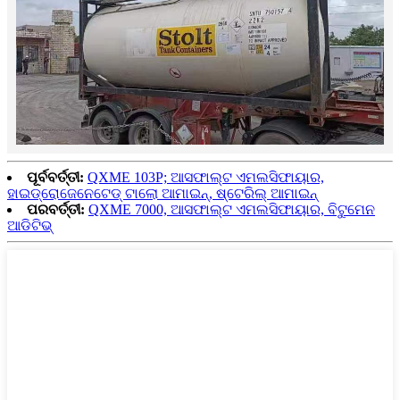
ପୂର୍ବବର୍ତ୍ତୀ:
QXME 103P; ଆସଫାଲ୍ଟ ଏମଲସିଫାୟାର,
ହାଇଡ୍ରୋଜେନେଟେଡ୍ ଟାଲୋ ଆମାଇନ୍, ଷ୍ଟେରିଲ୍ ଆମାଇନ୍
ପରବର୍ତ୍ତୀ:
QXME 7000, ଆସଫାଲ୍ଟ ଏମଲସିଫାୟାର, ବିଟୁମେନ
ଆଡିଟିଭ୍