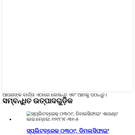
ଆପଣଙ୍କ ବାର୍ତ୍ତା ଏଠାରେ ଲେଖନ୍ତୁ ଏବଂ ଆମକୁ ପଠାନ୍ତୁ।
ସମ୍ବନ୍ଧିତ ଉତ୍ପାଦଗୁଡ଼ିକ
ସ୍ପ୍ଲିଟବ୍ରେକ ୦୩୦୯, ଡିମଲସିଫାଇଂ