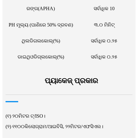
ରଙ୍ଗ(APHA)
ସର୍ବାଧିକ 10
PH ମୂଲ୍ୟ (ପାଣିରେ 50% ଦ୍ରବଣ)
୩.୦ ମିନିଟ୍
ଥିଲଡିଗଲକୋଲ୍(%)
ସର୍ବାଧିକ ୦.୨୫
ଡାଇଥିଓଡିଗ୍ଲକୋଲ୍(%)
ସର୍ବାଧିକ ୦.୨୫
ପ୍ୟାକେଜ୍ ପ୍ରକାର
(୧) ୨୦ମିଟର ଟ୍/ISO।
(୨) ୧୧୦୦କିଲୋଗ୍ରାମ/ଆଇବିସି, ୨୨ମିଟର/ଏଫସିଏଲ।