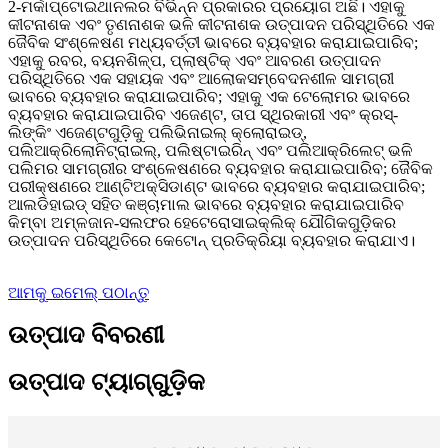
2-ମର୍କାପ୍ଟୋଇଥାନଲର ବିଭିନ୍ନ ପ୍ରକାରର ପ୍ରୟୋଗ ଅଛି। ଏହାକୁ
କୀଟନାଶକ ଏବଂ ତୃଣନାଶକ ଭଳି କୀଟନାଶକ ଉତ୍ପାଦନ ପରିସ୍ଥିତିରେ ଏକ
ଜୈବିକ ସଂଶ୍ଳେଷଣ ମଧ୍ୟବର୍ତ୍ତୀ ଭାବରେ ବ୍ୟବହାର କରାଯାଇପାରିବ;
ଏହାକୁ ରବର, ବୟନଶିଳ୍ପ, ପ୍ଲାଷ୍ଟିକ୍ ଏବଂ ଆବରଣ ଉତ୍ପାଦନ
ପରିସ୍ଥିତିରେ ଏକ ସହାୟକ ଏବଂ ଆଲୋକସମ୍ବେଦନଶୀଳ ସାମଗ୍ରୀ
ଭାବରେ ବ୍ୟବହାର କରାଯାଇପାରିବ; ଏହାକୁ ଏକ ଟେଲୋମର ଭାବରେ
ବ୍ୟବହାର କରାଯାଇପାରିବ ଏଜେଣ୍ଟ, ତାପ ସ୍ଥିରକାରୀ ଏବଂ କ୍ରସ୍-
ଲିଙ୍କିଂ ଏଜେଣ୍ଟଗୁଡ଼ିକୁ ପଲିଭିନାଇଲ୍ କ୍ଲୋରାଇଡ୍,
ପଲିଆକ୍ରିଲୋନିଟ୍ରାଇଲ୍, ପଲିଷ୍ଟାଇରିନ୍ ଏବଂ ପଲିଆକ୍ରିଲେଟ୍ ଭଳି
ପଲିମର ସାମଗ୍ରୀର ସଂଶ୍ଳେଷଣରେ ବ୍ୟବହାର କରାଯାଇପାରିବ; ଜୈବିକ
ପରୀକ୍ଷଣରେ ଆଣ୍ଟିଅକ୍ସିଡାଣ୍ଟ ଭାବରେ ବ୍ୟବହାର କରାଯାଇପାରିବ;
ଆଲଡିହାଇଡ୍ ସହିତ କଞ୍ଚାମାଲ ଭାବରେ ବ୍ୟବହାର କରାଯାଇପାରିବ
କିମ୍ବା ଅମ୍ଳଜାନ-ସଲଫର ହେଟେରୋସାଇକ୍ଲିକ୍ ଯୌଗିକଗୁଡ଼ିକର
ଉତ୍ପାଦନ ପରିସ୍ଥିତିରେ କେଟୋନ୍ ପ୍ରତିକ୍ରିୟା ବ୍ୟବହାର କରାଯାଏ।
ଆମକୁ ଇମେଲ୍ ପଠାନ୍ତୁ
ଉତ୍ପାଦ ବିବରଣୀ
ଉତ୍ପାଦ ଟ୍ୟାଗ୍‌ଗୁଡ଼ିକ