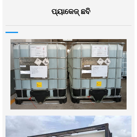
ପ୍ୟାକେଜ୍ ଛବି