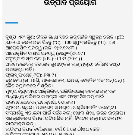
ଉତ୍ପାଦ ପ୍ରୟୋଗ
ଦୃଶ୍ୟ ଏବଂ ଗୁଣ: ତୀବ୍ର ଗନ୍ଧ ସହିତ ରଙ୍ଗହୀନ ସ୍ୱଚ୍ଛ ତରଳ। pH:
3.0~6.0 ତରଳାଇବା ବିନ୍ଦୁ (℃): -100 ସ୍ଫୁଟନାବିନ୍ଦୁ (℃): 158
ଆପେକ୍ଷିକ ଘନତ୍ୱ (ଜଳ=୧):୧.୧୧୪୩।
ଆପେକ୍ଷିକ ବାଷ୍ପ ଘନତ୍ୱ (ବାୟୁ=୧):୨.୬୯।
ସଂତୃପ୍ତ ବାଷ୍ପ ଚାପ (kPa): 0.133 (20℃)।
ଅକଟାନଲ/ଜଳ ବିଭାଜନ ଗୁଣାଙ୍କର ଲଗ୍ ମୂଲ୍ୟ: କୌଣସି ତଥ୍ୟ
ଉପଲବ୍ଧ ନାହିଁ।
ଫ୍ଲାସ୍ ପଏଣ୍ଟ୍ (℃): ୭୩.୯।
ଦ୍ରାବଣୀୟତା: ପାଣି, ଆଲକୋହଲ, ଇଥର, ବେଞ୍ଜିନ ଏବଂ ଅନ୍ୟାନ୍ୟ
ଜୈବ ଦ୍ରାବକରେ ମିଶ୍ରିତ।
ମୁଖ୍ୟ ବ୍ୟବହାର: ଆକ୍ରିଲିକ୍, ପଲିଭିନାଇଲ୍ କ୍ଲୋରାଇଡ୍ ଏବଂ
ଅନ୍ୟାନ୍ୟ ପଲିମର ସାମଗ୍ରୀ ଏବଂ ଫଙ୍ଗସିନାଇଡ୍ ପାଇଁ
ପଲିମରାଇଜେସନ୍ ପ୍ରକ୍ରିୟା ଯୋଗକ।
ସ୍ଥିରତା: ସ୍ଥିର। ଅସଙ୍ଗତ ସାମଗ୍ରୀ: ଅକ୍ସିଡାଇଜିଂ ଏଜେଣ୍ଟ।
ସଂସ୍ପର୍ଶକୁ ଏଡାଇବା ପାଇଁ ସର୍ତ୍ତାବଳୀ: ଖୋଲା ଶିଖା, ଉଚ୍ଚ ଉତ୍ତାପ।
ଏକତ୍ରୀକରଣ ବିପଦ: ଘଟିପାରିବ ନାହିଁ। ବିଘଟନ ଉତ୍ପାଦ: ସଲଫର
ଡାଇଅକ୍ସାଇଡ୍।
ଜାତିସଂଘ ବିପଦ ବର୍ଗୀକରଣ: ବର୍ଗ 6.1 ରେ ଔଷଧ ରହିଛି।
ଜାତିସଂଘ ସଂଖ୍ୟା (UNNO):UN2966।