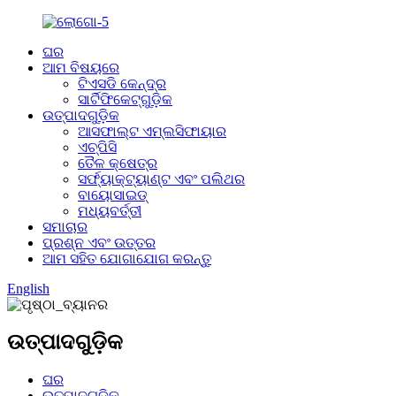
ଘର
ଆମ ବିଷୟରେ
ଟିଏସଡି କେନ୍ଦ୍ର
ସାର୍ଟିଫିକେଟ୍‌ଗୁଡ଼ିକ
ଉତ୍ପାଦଗୁଡ଼ିକ
ଆସଫାଲ୍ଟ ଏମ୍ଲସିଫାୟାର
ଏଚ୍‌ପିସି
ତୈଳ କ୍ଷେତ୍ର
ସର୍ଫ୍ୟାକ୍ଟ୍ୟାଣ୍ଟ ଏବଂ ପଲିଥର
ବାୟୋସାଇଡ୍
ମଧ୍ୟବର୍ତ୍ତୀ
ସମାଚାର
ପ୍ରଶ୍ନ ଏବଂ ଉତ୍ତର
ଆମ ସହିତ ଯୋଗାଯୋଗ କରନ୍ତୁ
English
ଉତ୍ପାଦଗୁଡ଼ିକ
ଘର
ଉତ୍ପାଦଗୁଡ଼ିକ