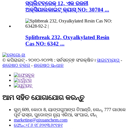
ସ୍ପ୍ଲିଟବ୍ରେକ୍ 12, ଏକ ରଜନୀ
ଅକ୍ସିୟାଲକାଇଟ୍ କ୍ୟାସ୍ NO: 30704 ...
Splitbreak 232, Oxyalkylated Resin
Cas NO: 6342 ...
© କପିରାଇଟ୍ - ୨୦୧୦-୨୦୨୩ : ସର୍ବସତ୍ତ୍ଵ ସଂରକ୍ଷିତ।
ସାଇଟମ୍ୟାପ୍
-
ଶ୍ରେଷ୍ଠ ବ୍ଲଗ୍
-
ଶ୍ରେଷ୍ଠ ସନ୍ଧାନ
ଆମ ସହିତ ଯୋଗାଯୋଗ କରନ୍ତୁ
ରୁମ୍ 609, କୋଠା 8, ୟାଙ୍ଗଗୁଆଙ୍ଗ ତିଆଣ୍ଡି, ଲେନ୍, 777 ଗାଓକେ
ପୂର୍ବ ରାସ୍ତା, ପୁଡୋଙ୍ଗ ନ୍ୟୁ ଏରିଆ, ସାଂଘାଇ, ଚୀନ୍
marketing@qixuanchem.com
ଫୋନ୍:+୮୬ ୧୮୬୨୧୩୬୯୧୫୧