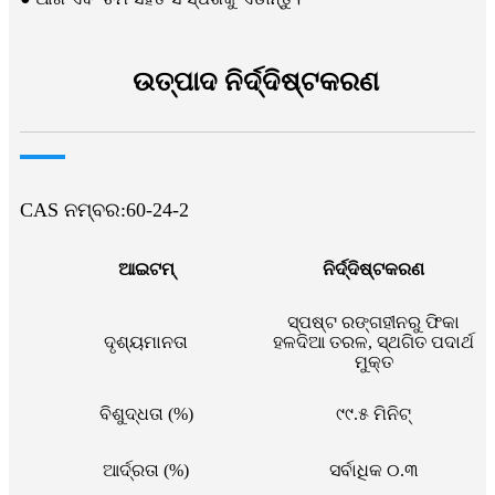
ଉତ୍ପାଦ ନିର୍ଦ୍ଦିଷ୍ଟକରଣ
CAS ନମ୍ବର:60-24-2
ଆଇଟମ୍‌
ନିର୍ଦ୍ଦିଷ୍ଟକରଣ
ସ୍ପଷ୍ଟ ରଙ୍ଗହୀନରୁ ଫିକା
ଦୃଶ୍ୟମାନତା
ହଳଦିଆ ତରଳ, ସ୍ଥଗିତ ପଦାର୍ଥ
ମୁକ୍ତ
ବିଶୁଦ୍ଧତା (%)
୯୯.୫ ମିନିଟ୍
ଆର୍ଦ୍ରତା (%)
ସର୍ବାଧିକ ୦.୩