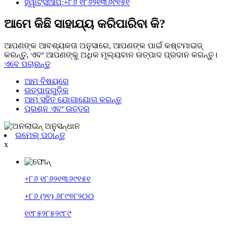
ହ୍ୱାଟ୍ସଆପ୍:+୮୬ ୧୮୬୨୧୩୬୯୧୫୧
ଆମେ କିଛି ସାହାଯ୍ୟ କରିପାରିବା କି?
ଆପଣଙ୍କ ଆବଶ୍ୟକତା ଅନୁସାରେ, ଆପଣଙ୍କ ପାଇଁ କଷ୍ଟମାଇଜ୍
କରନ୍ତୁ, ଏବଂ ଆପଣଙ୍କୁ ଅଧିକ ମୂଲ୍ୟବାନ ଉତ୍ପାଦ ପ୍ରଦାନ କରନ୍ତୁ।
ଏବେ ପଚାରନ୍ତୁ
ଆମ ବିଷୟରେ
ଉତ୍ପାଦଗୁଡ଼ିକ
ଆମ ସହିତ ଯୋଗାଯୋଗ କରନ୍ତୁ
ପ୍ରଶ୍ନ ଏବଂ ଉତ୍ତର
ଇମେଲ୍ ପଠାନ୍ତୁ
x
+୮୬ ୧୮୬୨୧୩୬୯୧୫୧
+୮୬ (୨୧) ୬୮୯୭୮୨୦୦
୧୯୮୫୨୮୫୨୯୮୯