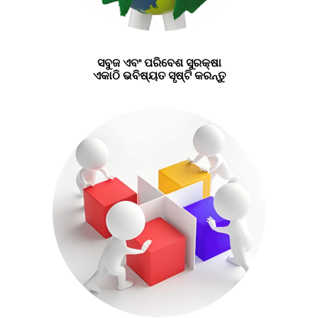
ସବୁଜ ଏବଂ ପରିବେଶ ସୁରକ୍ଷା
ଏକାଠି ଭବିଷ୍ୟତ ସୃଷ୍ଟି କରନ୍ତୁ