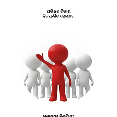
ଅଭିନବ ବିକାଶ
ବିଜୟ-ଜିତ ସହଯୋଗ
ଗୁଣବତ୍ତା ନିଶ୍ଚିତତା