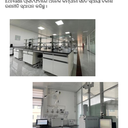
EcoVadis ପ୍ଲାଟଫର୍ମରେ ଅନେକ କମ୍ପାନୀ ସହିତ ସ୍ଥାୟୀ ବିକାଶ
ରଣନୀତି ସ୍ଥାପନ କରିଛୁ।