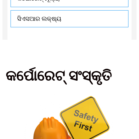
ସିଏସଆର ଲକ୍ଷ୍ୟ
କର୍ପୋରେଟ୍ ସଂସ୍କୃତି