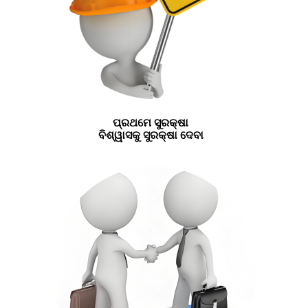
ପ୍ରଥମେ ସୁରକ୍ଷା
ବିଶ୍ୱାସକୁ ସୁରକ୍ଷା ଦେବା