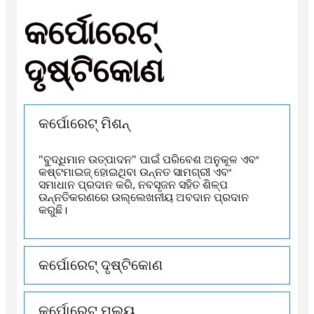
କର୍ପୋରେଟ୍
ଦୃଷ୍ଟିକୋଣ
କର୍ପୋରେଟ୍ ମିଶନ୍
"ବୁଦ୍ଧିମାନ ଉତ୍ପାଦନ" ପାଇଁ ପରିବେଶ ଅନୁକୂଳ ଏବଂ
କଷ୍ଟମାଇଜ୍ ହୋଇଥିବା ଉନ୍ନତ ସାମଗ୍ରୀ ଏବଂ
ସମାଧାନ ପ୍ରଦାନ କରି, ନବସୃଜନ ସହିତ ଶିଳ୍ପ
ଉନ୍ନତିକରଣରେ ଉଲ୍ଲେଖନୀୟ ଅବଦାନ ପ୍ରଦାନ
କରୁଛି।
କର୍ପୋରେଟ୍ ଦୃଷ୍ଟିକୋଣ
କର୍ପୋରେଟ୍ ମୂଲ୍ୟ