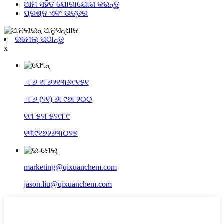
ଆମ ସହିତ ଯୋଗାଯୋଗ କରନ୍ତୁ
ପ୍ରଶ୍ନ ଏବଂ ଉତ୍ତର
ଇମେଲ୍ ପଠାନ୍ତୁ
x
+୮୬ ୧୮୬୨୧୩୬୯୧୫୧
+୮୬ (୨୧) ୬୮୯୭୮୨୦୦
୧୯୮୫୨୮୫୨୯୮୯
୧୩୯୧୭୨୬୩୦୨୭
marketing@qixuanchem.com
jason.liu@qixuanchem.com