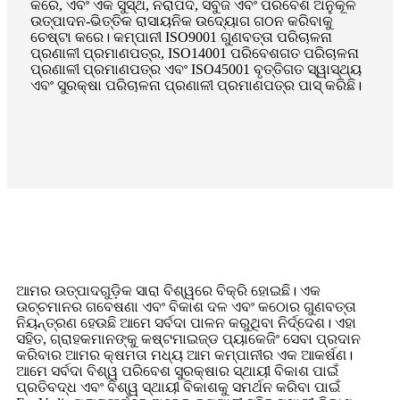
କରେ, ଏବଂ ଏକ ସୁସ୍ଥ, ନିରାପଦ, ସବୁଜ ଏବଂ ପରିବେଶ ଅନୁକୂଳ
ଉତ୍ପାଦନ-ଭିତ୍ତିକ ରାସାୟନିକ ଉଦ୍ୟୋଗ ଗଠନ କରିବାକୁ
ଚେଷ୍ଟା କରେ। କମ୍ପାନୀ ISO9001 ଗୁଣବତ୍ତା ପରିଚାଳନା
ପ୍ରଣାଳୀ ପ୍ରମାଣପତ୍ର, ISO14001 ପରିବେଶଗତ ପରିଚାଳନା
ପ୍ରଣାଳୀ ପ୍ରମାଣପତ୍ର ଏବଂ ISO45001 ବୃତ୍ତିଗତ ସ୍ୱାସ୍ଥ୍ୟ
ଏବଂ ସୁରକ୍ଷା ପରିଚାଳନା ପ୍ରଣାଳୀ ପ୍ରମାଣପତ୍ର ପାସ୍ କରିଛି।
ଆମର ଉତ୍ପାଦଗୁଡ଼ିକ ସାରା ବିଶ୍ୱରେ ବିକ୍ରି ହୋଇଛି। ଏକ
ଉଚ୍ଚମାନର ଗବେଷଣା ଏବଂ ବିକାଶ ଦଳ ଏବଂ କଠୋର ଗୁଣବତ୍ତା
ନିୟନ୍ତ୍ରଣ ହେଉଛି ଆମେ ସର୍ବଦା ପାଳନ କରୁଥିବା ନିର୍ଦ୍ଦେଶ। ଏହା
ସହିତ, ଗ୍ରାହକମାନଙ୍କୁ କଷ୍ଟମାଇଜ୍ଡ ପ୍ୟାକେଜିଂ ସେବା ପ୍ରଦାନ
କରିବାର ଆମର କ୍ଷମତା ମଧ୍ୟ ଆମ କମ୍ପାନୀର ଏକ ଆକର୍ଷଣ।
ଆମେ ସର୍ବଦା ବିଶ୍ୱ ପରିବେଶ ସୁରକ୍ଷାର ସ୍ଥାୟୀ ବିକାଶ ପାଇଁ
ପ୍ରତିବଦ୍ଧ ଏବଂ ବିଶ୍ୱ ସ୍ଥାୟୀ ବିକାଶକୁ ସମର୍ଥନ କରିବା ପାଇଁ