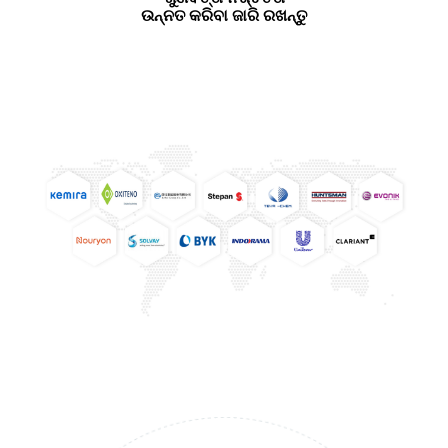
ଉନ୍ନତ କରିବା ଜାରି ରଖନ୍ତୁ