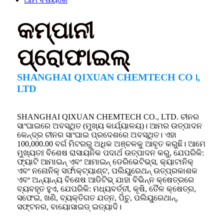
କମ୍ପାନୀ
ପ୍ରୋଫାଇଲ୍
SHANGHAI QIXUAN CHEMTECH CO।,
LTD
SHANGHAI QIXUAN CHEMTECH CO., LTD. ଚୀନର
ସାଂଘାଇରେ ଅବସ୍ଥିତ (ମୁଖ୍ୟ କାର୍ଯ୍ୟାଳୟ)। ଆମର ଉତ୍ପାଦନ
କେନ୍ଦ୍ର ଚୀନର ସାଂଘାଇ ପ୍ରଦେଶରେ ଅବସ୍ଥିତ। ଏହା
100,000.00 ବର୍ଗ ମିଟରରୁ ଅଧିକ ଅଞ୍ଚଳକୁ ଆବୃତ କରୁଛି। ଆମେ
ମୁଖ୍ୟତଃ ବିଶେଷ ରାସାୟନିକ ପଦାର୍ଥ ଉତ୍ପାଦନ କରୁ, ଯେପରିକି:
ଫ୍ୟାଟି ଆମାଇନ୍ ଏବଂ ଆମାଇନ୍ ଡେରିଭେଟିଭ୍ସ, କ୍ୟାଟାନିକ୍
ଏବଂ ନନୋନିକ୍ ସର୍ଫାକ୍ଟ୍ୟାଣ୍ଟ, ପଲିୟୁରେଥନ୍ ଉତ୍ପ୍ରକାଶକ
ଏବଂ ଅନ୍ୟାନ୍ୟ ବିଶେଷ ଆଡିଟିଭ୍ ଯାହା ବିଭିନ୍ନ କ୍ଷେତ୍ରରେ
ବ୍ୟବହୃତ ହୁଏ, ଯେପରିକି: ମଧ୍ୟବର୍ତ୍ତୀ, କୃଷି, ତୈଳ କ୍ଷେତ୍ର,
ସଫେଇ, ଖଣି, ବ୍ୟକ୍ତିଗତ ଯତ୍ନ, ପିଚୁ, ପଲିୟୁରେଥାନ୍,
ସଫ୍ଟନର, ବାୟୋସାଇଡ୍ ଇତ୍ୟାଦି।