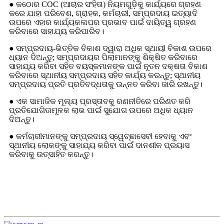
● କଠୋର COC (ଆଚାର ସଂହିତା) ନିୟମଗୁଡ଼ିକୁ କାର୍ଯ୍ୟରେ ଗ୍ରହଣ
କରେ ଯାହା ପରିବେଶ, ଗ୍ରାହକ, କର୍ମଚାରୀ, ସମ୍ପ୍ରଦାୟ ଇତ୍ୟାଦି
ଉପରେ ଏହାର କାର୍ଯ୍ୟକଳାପର ପ୍ରଭାବ ପାଇଁ ଦାୟିତ୍ୱ ଗ୍ରହଣ
କରିବାରେ ସାହାଯ୍ୟ କରିପାରିବ।
● ସମ୍ପ୍ରଦାୟ-ଭିତ୍ତିକ ବିକାଶ ଦ୍ୱାରା ଅଧିକ ସ୍ଥାୟୀ ବିକାଶ ଉପରେ
ଧ୍ୟାନ ଦିଅନ୍ତୁ; ସମ୍ପ୍ରଦାୟର ପିଲାମାନଙ୍କୁ ଶିକ୍ଷିତ କରିବାରେ
ସାହାଯ୍ୟ କରିବା ସହିତ ବୟସ୍କମାନଙ୍କ ପାଇଁ ନୂତନ ଦକ୍ଷତା ବିକାଶ
କରିବାରେ ସ୍ଥାନୀୟ ସମ୍ପ୍ରଦାୟ ସହିତ କାର୍ଯ୍ୟ କରନ୍ତୁ; ସ୍ଥାନୀୟ
ସମ୍ପ୍ରଦାୟ ପ୍ରତି ପ୍ରତିବଦ୍ଧତାକୁ ଉନ୍ନତ କରିବା ଜାରି ରଖନ୍ତୁ।
● ଏକ ସାମାଜିକ ମୂଲ୍ୟ ପ୍ରସ୍ତାବକୁ ରଣନୀତିରେ ପରିଣତ କରି
ପ୍ରତିଯୋଗିତାମୂଳକ ଲାଭ ପାଇଁ ସୁଯୋଗ ଉପରେ ଅଧିକ ଧ୍ୟାନ
ଦିଅନ୍ତୁ।
● କର୍ମଚାରୀମାନଙ୍କୁ ସମ୍ପ୍ରଦାୟ ସ୍ୱେଚ୍ଛାସେବୀ ହେବାକୁ ଏବଂ
ସ୍ଥାନୀୟ ଲୋକଙ୍କୁ ସାହାଯ୍ୟ କରିବା ପାଇଁ ଦାନଶୀଳ ପ୍ରୟାସ
କରିବାକୁ ଉତ୍ସାହିତ କରନ୍ତୁ।