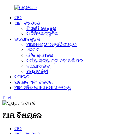
ଘର
ଆମ ବିଷୟରେ
ଟିଏସଡି କେନ୍ଦ୍ର
ସାର୍ଟିଫିକେଟ୍‌ଗୁଡ଼ିକ
ଉତ୍ପାଦଗୁଡ଼ିକ
ଆସଫାଲ୍ଟ ଏମ୍ଲସିଫାୟାର
ଏଚ୍‌ପିସି
ତୈଳ କ୍ଷେତ୍ର
ସର୍ଫ୍ୟାକ୍ଟ୍ୟାଣ୍ଟ ଏବଂ ପଲିଥର
ବାୟୋସାଇଡ୍
ମଧ୍ୟବର୍ତ୍ତୀ
ସମାଚାର
ପ୍ରଶ୍ନ ଏବଂ ଉତ୍ତର
ଆମ ସହିତ ଯୋଗାଯୋଗ କରନ୍ତୁ
English
ଆମ ବିଷୟରେ
ଘର
ଆମ ବିଷୟରେ