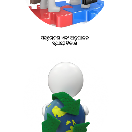
ସଚ୍ଚୋଟତା ଏବଂ ଅନୁପାଳନ
ସ୍ଥାୟୀ ବିକାଶ