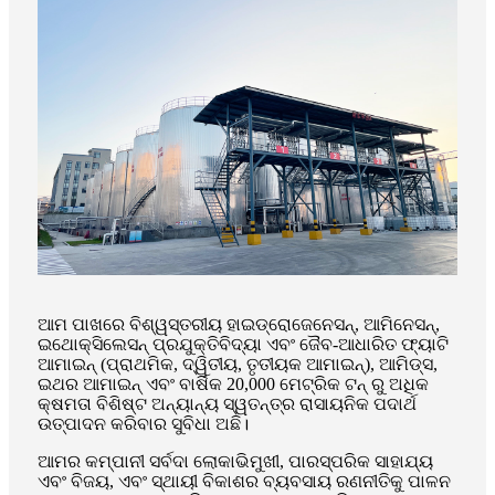
ଆମ ପାଖରେ ବିଶ୍ୱସ୍ତରୀୟ ହାଇଡ୍ରୋଜେନେସନ୍, ଆମିନେସନ୍,
ଇଥୋକ୍ସିଲେସନ୍ ପ୍ରଯୁକ୍ତିବିଦ୍ୟା ଏବଂ ଜୈବ-ଆଧାରିତ ଫ୍ୟାଟି
ଆମାଇନ୍ (ପ୍ରାଥମିକ, ଦ୍ୱିତୀୟ, ତୃତୀୟକ ଆମାଇନ୍), ଆମିଡ୍ସ,
ଇଥର ଆମାଇନ୍ ଏବଂ ବାର୍ଷିକ 20,000 ମେଟ୍ରିକ ଟନ୍ ରୁ ଅଧିକ
କ୍ଷମତା ବିଶିଷ୍ଟ ଅନ୍ୟାନ୍ୟ ସ୍ୱତନ୍ତ୍ର ରାସାୟନିକ ପଦାର୍ଥ
ଉତ୍ପାଦନ କରିବାର ସୁବିଧା ଅଛି।
ଆମର କମ୍ପାନୀ ସର୍ବଦା ଲୋକାଭିମୁଖୀ, ପାରସ୍ପରିକ ସାହାଯ୍ୟ
ଏବଂ ବିଜୟ, ଏବଂ ସ୍ଥାୟୀ ବିକାଶର ବ୍ୟବସାୟ ରଣନୀତିକୁ ପାଳନ