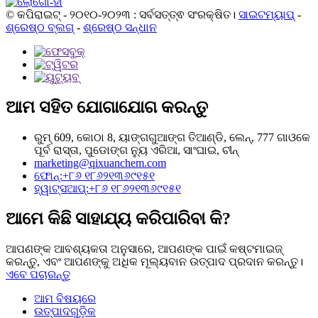
© କପିରାଇଟ୍ - ୨୦୧୦-୨୦୨୩ : ସର୍ବସତ୍ତ୍ଵ ସଂରକ୍ଷିତ।
ସାଇଟମ୍ୟାପ୍
-
ଶ୍ରେଷ୍ଠ ବ୍ଲଗ୍
-
ଶ୍ରେଷ୍ଠ ସନ୍ଧାନ
ଆମ ସହିତ ଯୋଗାଯୋଗ କରନ୍ତୁ
ରୁମ୍ 609, କୋଠା 8, ୟାଙ୍ଗଗୁଆଙ୍ଗ ତିଆଣ୍ଡି, ଲେନ୍, 777 ଗାଓକେ
ପୂର୍ବ ରାସ୍ତା, ପୁଡୋଙ୍ଗ ନ୍ୟୁ ଏରିଆ, ସାଂଘାଇ, ଚୀନ୍
marketing@qixuanchem.com
ଫୋନ୍:+୮୬ ୧୮୬୨୧୩୬୯୧୫୧
ହ୍ୱାଟ୍ସଆପ୍:+୮୬ ୧୮୬୨୧୩୬୯୧୫୧
ଆମେ କିଛି ସାହାଯ୍ୟ କରିପାରିବା କି?
ଆପଣଙ୍କ ଆବଶ୍ୟକତା ଅନୁସାରେ, ଆପଣଙ୍କ ପାଇଁ କଷ୍ଟମାଇଜ୍
କରନ୍ତୁ, ଏବଂ ଆପଣଙ୍କୁ ଅଧିକ ମୂଲ୍ୟବାନ ଉତ୍ପାଦ ପ୍ରଦାନ କରନ୍ତୁ।
ଏବେ ପଚାରନ୍ତୁ
ଆମ ବିଷୟରେ
ଉତ୍ପାଦଗୁଡ଼ିକ