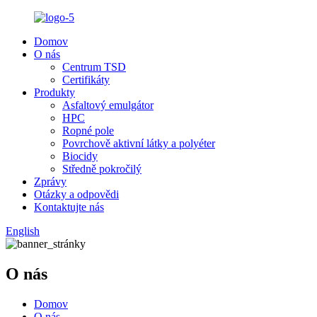
Domov
O nás
Centrum TSD
Certifikáty
Produkty
Asfaltový emulgátor
HPC
Ropné pole
Povrchově aktivní látky a polyéter
Biocidy
Středně pokročilý
Zprávy
Otázky a odpovědi
Kontaktujte nás
English
O nás
Domov
O nás