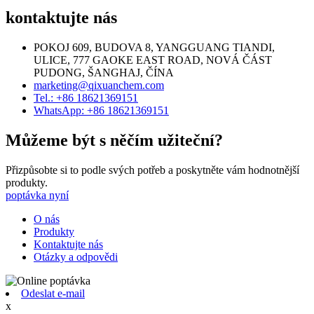
kontaktujte nás
POKOJ 609, BUDOVA 8, YANGGUANG TIANDI,
ULICE, 777 GAOKE EAST ROAD, NOVÁ ČÁST
PUDONG, ŠANGHAJ, ČÍNA
marketing@qixuanchem.com
Tel.: +86 18621369151
WhatsApp: +86 18621369151
Můžeme být s něčím užiteční?
Přizpůsobte si to podle svých potřeb a poskytněte vám hodnotnější
produkty.
poptávka nyní
O nás
Produkty
Kontaktujte nás
Otázky a odpovědi
Odeslat e-mail
x