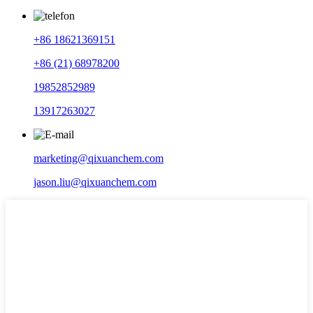
+86 18621369151
+86 (21) 68978200
19852852989
13917263027
marketing@qixuanchem.com
jason.liu@qixuanchem.com