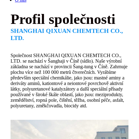
Profil společnosti
SHANGHAI QIXUAN CHEMTECH CO.,
LTD.
Společnost SHANGHAI QIXUAN CHEMTECH CO.,
LTD. se nachází v Šanghaji v Číně (sídlo). Naše výrobní
základna se nachází v provincii Šang-tung v Číně. Zahrnuje
plochu více než 100 000 metrů čtverečních. Vyrábíme
především speciální chemikálie, jako jsou: mastné aminy a
deriváty aminů, kationtové a neiontové povrchově aktivní
látky, polyuretanové katalyzátory a další speciální přísady
používané v široké škále oblastí, jako jsou: meziprodukty,
zemědělství, ropná pole, čištění, těžba, osobní péče, asfalt,
polyuretany, změkčovadla, biocidy atd.