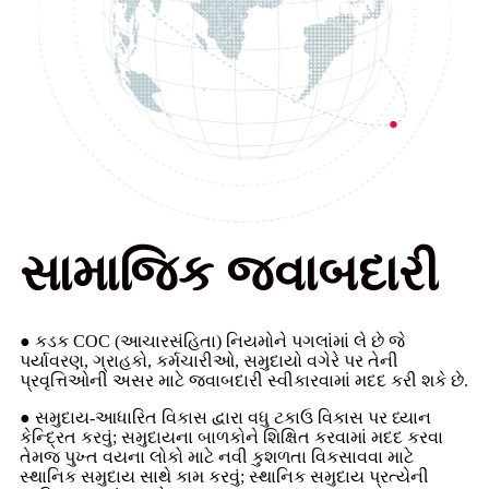
સામાજિક જવાબદારી
● કડક COC (આચારસંહિતા) નિયમોને પગલાંમાં લે છે જે
પર્યાવરણ, ગ્રાહકો, કર્મચારીઓ, સમુદાયો વગેરે પર તેની
પ્રવૃત્તિઓની અસર માટે જવાબદારી સ્વીકારવામાં મદદ કરી શકે છે.
● સમુદાય-આધારિત વિકાસ દ્વારા વધુ ટકાઉ વિકાસ પર ધ્યાન
કેન્દ્રિત કરવું; સમુદાયના બાળકોને શિક્ષિત કરવામાં મદદ કરવા
તેમજ પુખ્ત વયના લોકો માટે નવી કુશળતા વિકસાવવા માટે
સ્થાનિક સમુદાય સાથે કામ કરવું; સ્થાનિક સમુદાય પ્રત્યેની