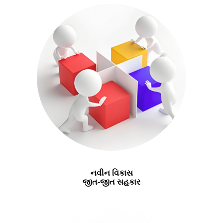
નવીન વિકાસ
જીત-જીત સહકાર