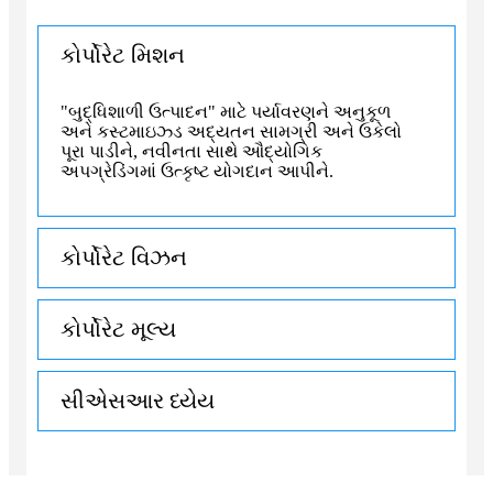
કોર્પોરેટ મિશન
"બુદ્ધિશાળી ઉત્પાદન" માટે પર્યાવરણને અનુકૂળ
અને કસ્ટમાઇઝ્ડ અદ્યતન સામગ્રી અને ઉકેલો
પૂરા પાડીને, નવીનતા સાથે ઔદ્યોગિક
અપગ્રેડિંગમાં ઉત્કૃષ્ટ યોગદાન આપીને.
કોર્પોરેટ વિઝન
કોર્પોરેટ મૂલ્ય
સીએસઆર ધ્યેય