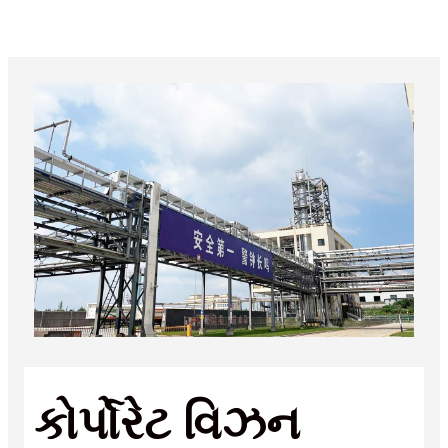
કોર્પોરેટ વિઝન