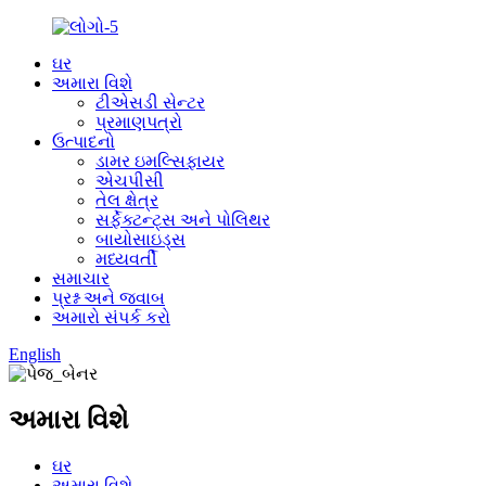
ઘર
અમારા વિશે
ટીએસડી સેન્ટર
પ્રમાણપત્રો
ઉત્પાદનો
ડામર ઇમલ્સિફાયર
એચપીસી
તેલ ક્ષેત્ર
સર્ફેક્ટન્ટ્સ અને પોલિથર
બાયોસાઇડ્સ
મધ્યવર્તી
સમાચાર
પ્રશ્ન અને જવાબ
અમારો સંપર્ક કરો
English
અમારા વિશે
ઘર
અમારા વિશે