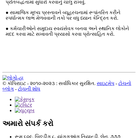
પ્રતિબદ્ધતામાં સુધારો કરવાનું ચાલુ રાખવું.
● સામાજિક મૂલ્ય પ્રસ્તાવને વ્યૂહરચનામાં રૂપાંતરિત કરીને
સ્પર્ધાત્મક લાભ મેળવવાની તકો પર વધુ ધ્યાન કેન્દ્રિત કરો.
● કર્મચારીઓને સમુદાય સ્વયંસેવક બનવા અને સ્થાનિક લોકોને
મદદ કરવા માટે સખાવતી પ્રયાસો કરવા પ્રોત્સાહિત કરો.
© કૉપિરાઇટ - ૨૦૧૦-૨૦૨૩ : સર્વાધિકાર સુરક્ષિત.
સાઇટમેપ
-
ટોચનો
બ્લોગ
-
ટોચની શોધ
અમારો સંપર્ક કરો
રૂમ ૬૦૯, બિલ્ડીંગ ૮, યાંગગુઆંગ તિયાન્ડી, લેન, ૭૭૭