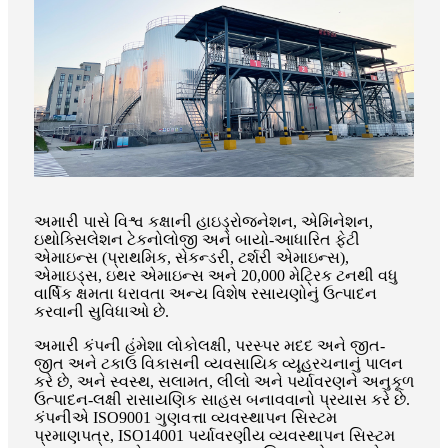
અમારી પાસે વિશ્વ કક્ષાની હાઇડ્રોજનેશન, એમિનેશન,
ઇથોક્સિલેશન ટેકનોલોજી અને બાયો-આધારિત ફેટી
એમાઇન્સ (પ્રાથમિક, સેકન્ડરી, ટર્શરી એમાઇન્સ),
એમાઇડ્સ, ઇથર એમાઇન્સ અને 20,000 મેટ્રિક ટનથી વધુ
વાર્ષિક ક્ષમતા ધરાવતા અન્ય વિશેષ રસાયણોનું ઉત્પાદન
કરવાની સુવિધાઓ છે.
અમારી કંપની હંમેશા લોકોલક્ષી, પરસ્પર મદદ અને જીત-
જીત અને ટકાઉ વિકાસની વ્યવસાયિક વ્યૂહરચનાનું પાલન
કરે છે, અને સ્વસ્થ, સલામત, લીલો અને પર્યાવરણને અનુકૂળ
ઉત્પાદન-લક્ષી રાસાયણિક સાહસ બનાવવાનો પ્રયાસ કરે છે.
કંપનીએ ISO9001 ગુણવત્તા વ્યવસ્થાપન સિસ્ટમ
પ્રમાણપત્ર, ISO14001 પર્યાવરણીય વ્યવસ્થાપન સિસ્ટમ