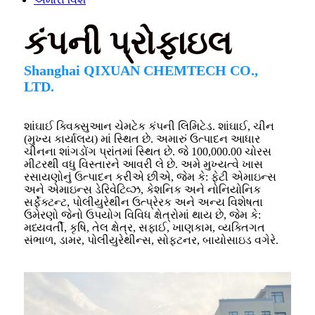
કંપની પ્રોફાઇલ
Shanghai QIXUAN CHEMTECH CO.,
LTD.
શાંઘાઈ ક્વિક્સુઆન ચેમટેક કંપની લિમિટેડ. શાંઘાઈ, ચીન
(મુખ્ય કાર્યાલય) માં સ્થિત છે. અમારું ઉત્પાદન આધાર
ચીનના શાંગડોંગ પ્રાંતમાં સ્થિત છે. જે 100,000.00 ચોરસ
મીટરથી વધુ વિસ્તારને આવરી લે છે. અમે મુખ્યત્વે ખાસ
રસાયણોનું ઉત્પાદન કરીએ છીએ, જેમ કે: ફેટી એમાઇન્સ
અને એમાઇન્સ ડેરિવેટિવ્ઝ, કેશનિક અને નોનિયોનિક
સર્ફેક્ટન્ટ, પોલીયુરેથીન ઉત્પ્રેરક અને અન્ય વિશેષતા
ઉમેરણો જેનો ઉપયોગ વિવિધ ક્ષેત્રોમાં થાય છે, જેમ કે:
મધ્યવર્તી, કૃષિ, તેલ ક્ષેત્ર, સફાઈ, ખાણકામ, વ્યક્તિગત
સંભાળ, ડામર, પોલીયુરેથીન્સ, સોફ્ટનર, બાયોસાઇડ વગેરે.