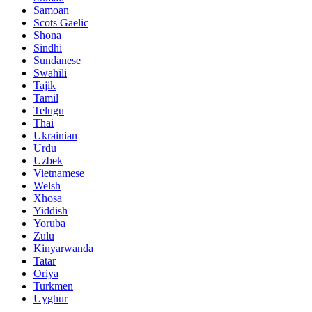
Samoan
Scots Gaelic
Shona
Sindhi
Sundanese
Swahili
Tajik
Tamil
Telugu
Thai
Ukrainian
Urdu
Uzbek
Vietnamese
Welsh
Xhosa
Yiddish
Yoruba
Zulu
Kinyarwanda
Tatar
Oriya
Turkmen
Uyghur