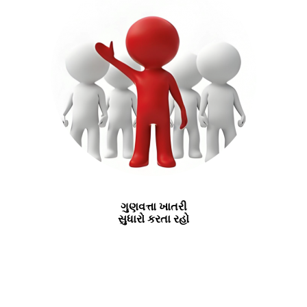
ગુણવત્તા ખાતરી
સુધારો કરતા રહો