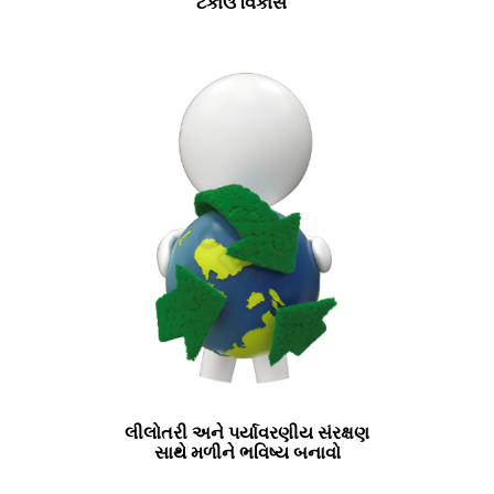
ટકાઉ વિકાસ
લીલોતરી અને પર્યાવરણીય સંરક્ષણ
સાથે મળીને ભવિષ્ય બનાવો