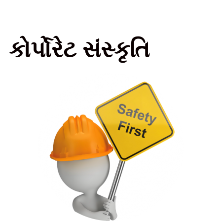
કોર્પોરેટ સંસ્કૃતિ