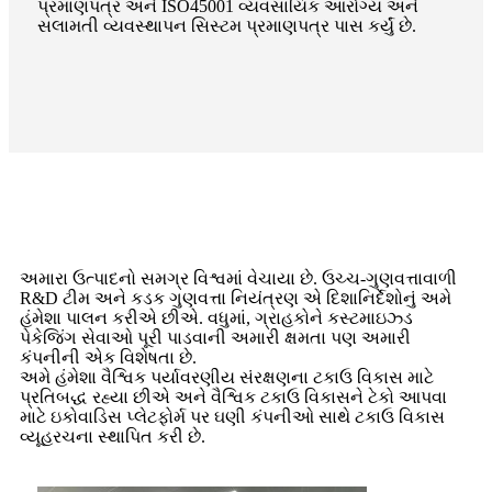
પ્રમાણપત્ર અને ISO45001 વ્યવસાયિક આરોગ્ય અને
સલામતી વ્યવસ્થાપન સિસ્ટમ પ્રમાણપત્ર પાસ કર્યું છે.
અમારા ઉત્પાદનો સમગ્ર વિશ્વમાં વેચાયા છે. ઉચ્ચ-ગુણવત્તાવાળી
R&D ટીમ અને કડક ગુણવત્તા નિયંત્રણ એ દિશાનિર્દેશોનું અમે
હંમેશા પાલન કરીએ છીએ. વધુમાં, ગ્રાહકોને કસ્ટમાઇઝ્ડ
પેકેજિંગ સેવાઓ પૂરી પાડવાની અમારી ક્ષમતા પણ અમારી
કંપનીની એક વિશેષતા છે.
અમે હંમેશા વૈશ્વિક પર્યાવરણીય સંરક્ષણના ટકાઉ વિકાસ માટે
પ્રતિબદ્ધ રહ્યા છીએ અને વૈશ્વિક ટકાઉ વિકાસને ટેકો આપવા
માટે ઇકોવાડિસ પ્લેટફોર્મ પર ઘણી કંપનીઓ સાથે ટકાઉ વિકાસ
વ્યૂહરચના સ્થાપિત કરી છે.