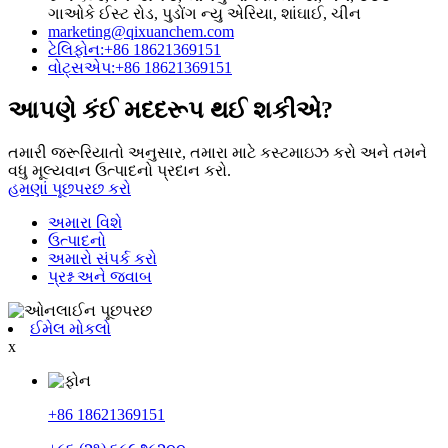
ગાઓકે ઈસ્ટ રોડ, પુડોંગ ન્યુ એરિયા, શાંઘાઈ, ચીન
marketing@qixuanchem.com
ટેલિફોન:+86 18621369151
વોટ્સએપ:+86 18621369151
આપણે કંઈ મદદરૂપ થઈ શકીએ?
તમારી જરૂરિયાતો અનુસાર, તમારા માટે કસ્ટમાઇઝ કરો અને તમને
વધુ મૂલ્યવાન ઉત્પાદનો પ્રદાન કરો.
હમણાં પૂછપરછ કરો
અમારા વિશે
ઉત્પાદનો
અમારો સંપર્ક કરો
પ્રશ્ન અને જવાબ
ઈમેલ મોકલો
x
+86 18621369151