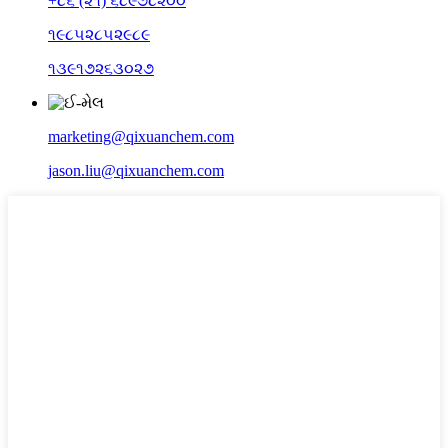
+૮૬ (૨૧) ૬૮૯૭૮૨૦૦
૧૯૮૫૨૮૫૨૯૮૯
૧૩૯૧૭૨૬૩૦૨૭
marketing@qixuanchem.com
jason.liu@qixuanchem.com