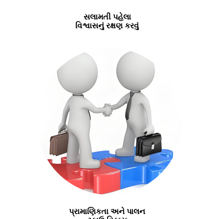
સલામતી પહેલા
વિશ્વાસનું રક્ષણ કરવું
પ્રામાણિકતા અને પાલન