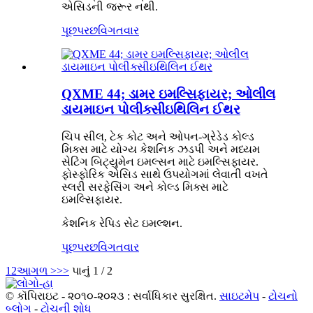
એસિડની જરૂર નથી.
પૂછપરછ
વિગતવાર
QXME 44; ડામર ઇમલ્સિફાયર; ઓલીલ
ડાયમાઇન પોલીક્સીઇથિલિન ઈથર
ચિપ સીલ, ટેક કોટ અને ઓપન-ગ્રેડેડ કોલ્ડ
મિક્સ માટે યોગ્ય કેશનિક ઝડપી અને મધ્યમ
સેટિંગ બિટ્યુમેન ઇમલ્સન માટે ઇમલ્સિફાયર.
ફોસ્ફોરિક એસિડ સાથે ઉપયોગમાં લેવાતી વખતે
સ્લરી સરફેસિંગ અને કોલ્ડ મિક્સ માટે
ઇમલ્સિફાયર.
કેશનિક રેપિડ સેટ ઇમલ્શન.
પૂછપરછ
વિગતવાર
1
2
આગળ >
>>
પાનું 1 / 2
© કૉપિરાઇટ - ૨૦૧૦-૨૦૨૩ : સર્વાધિકાર સુરક્ષિત.
સાઇટમેપ
-
ટોચનો
બ્લોગ
-
ટોચની શોધ