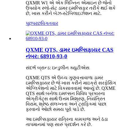
QXMR W1 એ એક લિગ્નિન એમાઇન છે જેનો
ઉપયોગ સ્લો-સેટ ડામર ઇમલ્સિફર તરીકે થઈ શકે
છે, ખાસ કરીને બેઝ-સ્ટેબિલાઇઝેશન માટે.
પૂછપરછ
વિગતવાર
QXME QTS, ડામર ઇમલ્સિફાયર CAS
નંબર: 68910-93-0
સંદર્ભ બ્રાન્ડ: ઇન્ડુલીન ક્યુટીએસ
QXME QTS એ ઉચ્ચ ગુણવત્તાવાળા ડામર
ઇમલ્સિફાયર છે જે ખાસ કરીને માઇક્રો સરફેસિંગ
એપ્લિકેશનો માટે વિકસાવવામાં આવ્યું છે. QXME
QTS સાથે બનેલા ઇમલ્સન વિવિધ પ્રકારના
એગ્રીગેટ્સ સાથે ઉત્તમ મિશ્રણ, નિયંત્રિત
વિરામ, શ્રેષ્ઠ સંલગ્નતા અને ટ્રાફિકમાં પાછા
ફરવાનો ઓછો સમય પૂરો પાડે છે.
આ ઇમલ્સિફાયર રાત્રિના કામકાજ અને ઠંડા
તાપમાનમાં પણ સારું પ્રદર્શન કરે છે.