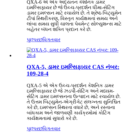
QXA-6 એ એક અદ્યતન કેશનિક ડામર
ઇમલ્સિફાયર છે જે ઉચ્ચ-પ્રદર્શન ધીમા-સેટિંગ
ડામર ઇમલ્સન માટે રચાયેલ છે. તે શ્રેષ્ઠ બિટ્યુમેન
ટીપાં સ્થિરીકરણ, વિસ્તૃત કાર્યક્ષમતા સમય અને
લાંબા સમય સુધી ચાલતા પેવમેન્ટ સોલ્યુશન્સ માટે
બહેતર બંધન શક્તિ પ્રદાન કરે છે.
પૂછપરછ
વિગતવાર
QXA-5, ડામર ઇમલ્સિફાયર CAS નંબર:
109-28-4
QXA-5 એ એક ઉચ્ચ-પ્રદર્શન કેશનિક ડામર
ઇમલ્સિફાયર છે જે ઝડપી-સેટિંગ અને મધ્યમ-
સેટિંગ ડામર ઇમલ્સનના ઉત્પાદન માટે રચાયેલ છે.
તે ઉત્તમ બિટ્યુમેન-એગ્રીગેટ સંલગ્નતા સુનિશ્ચિત
કરે છે, ઇમલ્સન સ્થિરતા વધારે છે, અને રસ્તાના
બાંધકામ અને જાળવણી કાર્યક્રમોમાં કોટિંગ
કાર્યક્ષમતામાં સુધારો કરે છે.
પૂછપરછ
વિગતવાર