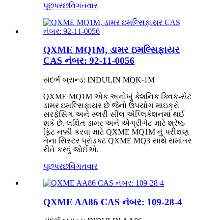
પૂછપરછ
વિગતવાર
QXME MQ1M, ડામર ઇમલ્સિફાયર
CAS નંબર: 92-11-0056
સંદર્ભ બ્રાન્ડ: INDULIN MQK-1M
QXME MQ1M એક અનોખું કેશનિક ક્વિક-સેટ
ડામર ઇમલ્સિફાયર છે જેનો ઉપયોગ માઇક્રો
સરફેસિંગ અને સ્લરી સીલ એપ્લિકેશનમાં થઈ
શકે છે. લક્ષિત ડામર અને એગ્રીગેટ માટે શ્રેષ્ઠ
ફિટ નક્કી કરવા માટે QXME MQ1M નું પરીક્ષણ
તેના સિસ્ટર પ્રોડક્ટ QXME MQ3 સાથે સમાંતર
રીતે કરવું જોઈએ.
પૂછપરછ
વિગતવાર
QXME AA86 CAS નંબર: 109-28-4