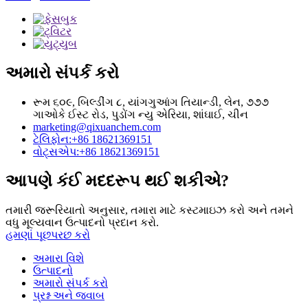
અમારો સંપર્ક કરો
રૂમ ૬૦૯, બિલ્ડીંગ ૮, યાંગગુઆંગ તિયાન્ડી, લેન, ૭૭૭
ગાઓકે ઈસ્ટ રોડ, પુડોંગ ન્યુ એરિયા, શાંઘાઈ, ચીન
marketing@qixuanchem.com
ટેલિફોન:+86 18621369151
વોટ્સએપ:+86 18621369151
આપણે કંઈ મદદરૂપ થઈ શકીએ?
તમારી જરૂરિયાતો અનુસાર, તમારા માટે કસ્ટમાઇઝ કરો અને તમને
વધુ મૂલ્યવાન ઉત્પાદનો પ્રદાન કરો.
હમણાં પૂછપરછ કરો
અમારા વિશે
ઉત્પાદનો
અમારો સંપર્ક કરો
પ્રશ્ન અને જવાબ