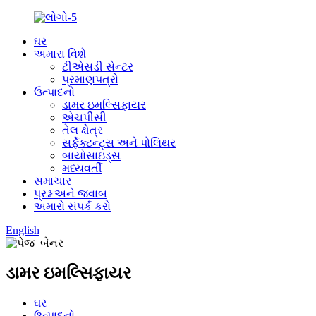
ઘર
અમારા વિશે
ટીએસડી સેન્ટર
પ્રમાણપત્રો
ઉત્પાદનો
ડામર ઇમલ્સિફાયર
એચપીસી
તેલ ક્ષેત્ર
સર્ફેક્ટન્ટ્સ અને પોલિથર
બાયોસાઇડ્સ
મધ્યવર્તી
સમાચાર
પ્રશ્ન અને જવાબ
અમારો સંપર્ક કરો
English
ડામર ઇમલ્સિફાયર
ઘર
ઉત્પાદનો