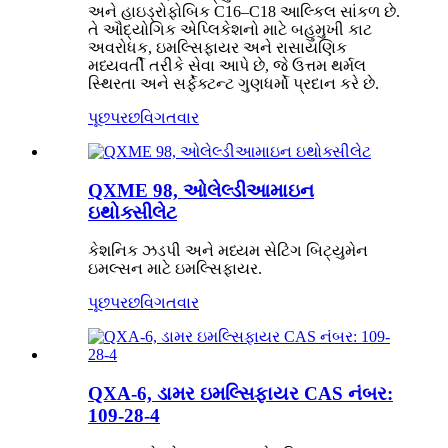
અને હાઇડ્રોફોબિક C16–C18 આલ્કિલ સાંકળ છે.
તે ઔદ્યોગિક એપ્લિકેશનો માટે બહુમુખી કાટ
અવરોધક, ઇમલ્સિફાયર અને રાસાયણિક
મધ્યવર્તી તરીકે સેવા આપે છે, જે ઉત્તમ થર્મલ
સ્થિરતા અને સર્ફેક્ટન્ટ ગુણધર્મો પ્રદાન કરે છે.
પૂછપરછ
વિગતવાર
QXME 98, ઓલેલ્ડીઆમાઇન
ઇથોક્સીલેટ
કેશનિક ઝડપી અને મધ્યમ સેટિંગ બિટ્યુમેન
ઇમલ્સન માટે ઇમલ્સિફાયર.
પૂછપરછ
વિગતવાર
QXA-6, ડામર ઇમલ્સિફાયર CAS નંબર:
109-28-4