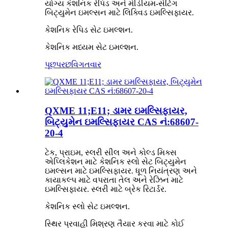
યોગ્ય કેશનિક રેપિડ અને મીડીયમ-સેટિંગ
બિટ્યુમેન ઇમલ્સન માટે લિક્વિડ ઇમલ્સિફાયર.
કેશનિક રેપિડ સેટ ઇમલ્શન.
કેશનિક મધ્યમ સેટ ઇમલ્શન.
પૂછપરછ
વિગતવાર
QXME 11;E11; ડામર ઇમલ્સિફાયર,
બિટ્યુમેન ઇમલ્સિફાયર CAS નં:68607-
20-4
ટેક, પ્રાઇમ, સ્લરી સીલ અને કોલ્ડ મિક્સ
એપ્લિકેશન માટે કેશનિક સ્લો સેટ બિટ્યુમેન
ઇમલ્સન માટે ઇમલ્સિફાયર. ધૂળ નિયંત્રણ અને
કાયાકલ્પ માટે વપરાતા તેલ અને રેઝિન માટે
ઇમલ્સિફાયર. સ્લરી માટે બ્રેક રિટાર્ડર.
કેશનિક સ્લો સેટ ઇમલ્શન.
સ્થિર પ્રવાહી મિશ્રણ તૈયાર કરવા માટે કોઈ