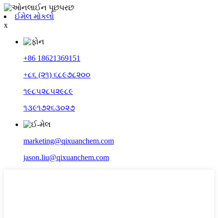
ઈમેલ મોકલો
x
+86 18621369151
+૮૬ (૨૧) ૬૮૯૭૮૨૦૦
૧૯૮૫૨૮૫૨૯૮૯
૧૩૯૧૭૨૬૩૦૨૭
marketing@qixuanchem.com
jason.liu@qixuanchem.com