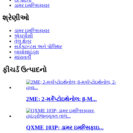
ડામર ઇમલ્સિફાયર
શ્રેણીઓ
ડામર ઇમલ્સિફાયર
એચપીસી
તેલ ક્ષેત્ર
સર્ફેક્ટન્ટ્સ અને પોલિથર
બાયોસાઇડ્સ
મધ્યવર્તી
ફીચર્ડ ઉત્પાદનો
2ME; 2-મર્કેપ્ટોઇથેનોલ; β-M...
QXME 103P; ડામર ઇમલ્સિફાઇ...