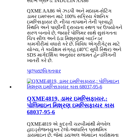
સંદર્ભ બ્રાન્ડ: INDULIN AA86
QXME AA86 એ ઝડપી અને મધ્યમ-સેટિંગ
ડામર ઇમલ્સન માટે 100% સક્રિય કેશનિક
ઇમલ્સિફાયર છે. નીચા તાપમાને તેની પ્રવાહી
સ્થિતિ અને પાણીની દ્રાવ્યતા સ્થળ પર ઉપયોગને
સરળ બનાવે છે, જ્યારે પોલિમર સાથે સુસંગતતા
ચિપ સીલ અને ઠંડા મિશ્રણમાં બાઈન્ડર
કામગીરીમાં વધારો કરે છે. વિવિધ એગ્રીગેટ્સ માટે
યોગ્ય, તે કાર્યક્ષમ સંગ્રહ (40°C સુધી સ્થિર) અને
SDS માર્ગદર્શિકા અનુસાર સલામત હેન્ડલિંગની
ખાતરી કરે છે.
પૂછપરછ
વિગતવાર
QXME4819, ડામર ઇમલ્સિફાયર,:
પોલિમાઇન મિશ્રણ ઇમલ્સિફાયર કાસ
68037-95-6
QXME4819 એ કુદરતી ચરબીમાંથી મેળવેલ
હાઇડ્રોજનયુક્ત ટેલો-આધારિત પ્રાથમિક
ડાયમાઇન છે, જેમાં ડ્યુઅલ એમાઇન કાર્યક્ષમતા