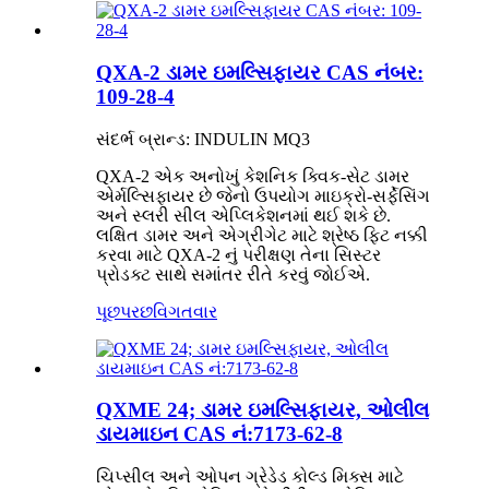
QXA-2 ડામર ઇમલ્સિફાયર CAS નંબર:
109-28-4
સંદર્ભ બ્રાન્ડ: INDULIN MQ3
QXA-2 એક અનોખું કેશનિક ક્વિક-સેટ ડામર
એર્મલ્સિફાયર છે જેનો ઉપયોગ માઇક્રો-સર્ફેસિંગ
અને સ્લરી સીલ એપ્લિકેશનમાં થઈ શકે છે.
લક્ષિત ડામર અને એગ્રીગેટ માટે શ્રેષ્ઠ ફિટ નક્કી
કરવા માટે QXA-2 નું પરીક્ષણ તેના સિસ્ટર
પ્રોડક્ટ સાથે સમાંતર રીતે કરવું જોઈએ.
પૂછપરછ
વિગતવાર
QXME 24; ડામર ઇમલ્સિફાયર, ઓલીલ
ડાયમાઇન CAS નં:7173-62-8
ચિપ્સીલ અને ઓપન ગ્રેડેડ કોલ્ડ મિક્સ માટે