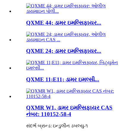
QXME 44; ડામર ઇમલ્સિફાયર...
QXME 24; ડામર ઇમલ્સિફાયર...
QXME 11;E11; ડામર ઇમલ્સી...
QXMR W1, ડામર ઇમલ્સિફાયર CAS
નંબર: 110152-58-4
સંદર્ભ બ્રાન્ડ: ઇન્ડુલીન ડબલ્યુ-૧