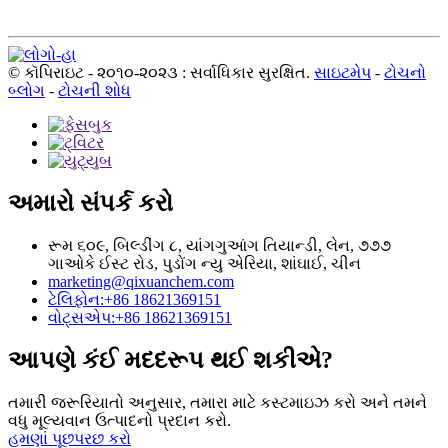
© કૉપિરાઇટ - ૨૦૧૦-૨૦૨૩ : સર્વાધિકાર સુરક્ષિત.
સાઇટમેપ
-
ટોચનો
બ્લોગ
-
ટોચની શોધ
અમારો સંપર્ક કરો
રૂમ ૬૦૯, બિલ્ડીંગ ૮, યાંગગુઆંગ તિયાન્ડી, લેન, ૭૭૭
ગાઓકે ઈસ્ટ રોડ, પુડોંગ ન્યુ એરિયા, શાંઘાઈ, ચીન
marketing@qixuanchem.com
ટેલિફોન:+86 18621369151
વોટ્સએપ:+86 18621369151
આપણે કંઈ મદદરૂપ થઈ શકીએ?
તમારી જરૂરિયાતો અનુસાર, તમારા માટે કસ્ટમાઇઝ કરો અને તમને
વધુ મૂલ્યવાન ઉત્પાદનો પ્રદાન કરો.
હમણાં પૂછપરછ કરો