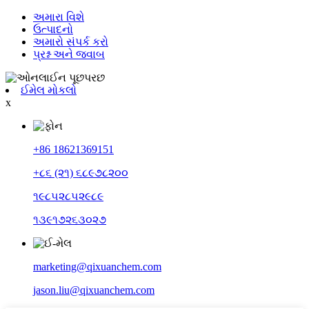
અમારા વિશે
ઉત્પાદનો
અમારો સંપર્ક કરો
પ્રશ્ન અને જવાબ
ઈમેલ મોકલો
x
+86 18621369151
+૮૬ (૨૧) ૬૮૯૭૮૨૦૦
૧૯૮૫૨૮૫૨૯૮૯
૧૩૯૧૭૨૬૩૦૨૭
marketing@qixuanchem.com
jason.liu@qixuanchem.com