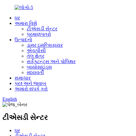
ઘર
અમારા વિશે
ટીએસડી સેન્ટર
પ્રમાણપત્રો
ઉત્પાદનો
ડામર ઇમલ્સિફાયર
એચપીસી
તેલ ક્ષેત્ર
સર્ફેક્ટન્ટ્સ અને પોલિથર
બાયોસાઇડ્સ
મધ્યવર્તી
સમાચાર
પ્રશ્ન અને જવાબ
અમારો સંપર્ક કરો
English
ટીએસડી સેન્ટર
ઘર
ટીએસડી સેન્ટર