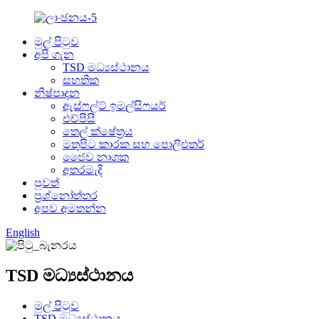
මුල් පිටුව
අපි ගැන
TSD මධ්‍යස්ථානය
සහතික
නිෂ්පාදන
ඇස්ෆල්ට් ඉමල්සිෆයර්
එච්පීසී
තෙල් ක්ෂේත්‍රය
මතුපිට කාරක සහ පොලිඑතර්
ජෛව නාශක
අතරමැදි
පුවත්
ප්‍රශ්නෝත්තර
අපව අමතන්න
English
TSD මධ්‍යස්ථානය
මුල් පිටුව
TSD මධ්‍යස්ථානය