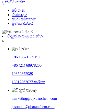
දැන් විමසන්න
අපි ගැන
නිෂ්පාදන
අපව අමතන්න
ප්‍රශ්නෝත්තර
විද්‍යුත් තැපෑල යවන්න
x
+86 18621369151
+86 (21) 68978200
19852852989
13917263027 කර්තෘ:
marketing@qixuanchem.com
jason.liu@qixuanchem.com