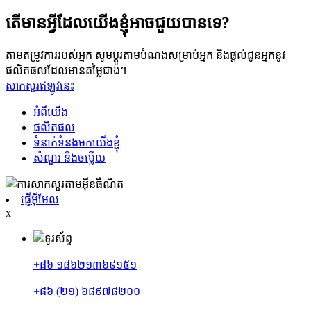
តើមានអ្វីដែលយើងខ្ញុំអាចជួយបានទេ?
តាមតម្រូវការរបស់អ្នក សូមប្ដូរតាមបំណងសម្រាប់អ្នក និងផ្តល់ជូនអ្នកនូវ
ផលិតផលដែលមានតម្លៃជាង។
សាកសួរឥឡូវនេះ
អំពីយើង
ផលិតផល
ទំនាក់ទំនងមកយើងខ្ញុំ
សំណួរ និងចម្លើយ
ផ្ញើអ៊ីមែល
x
+៨៦ ១៨៦២១៣៦៩១៥១
+៨៦ (២១) ៦៨៩៧៨២០០