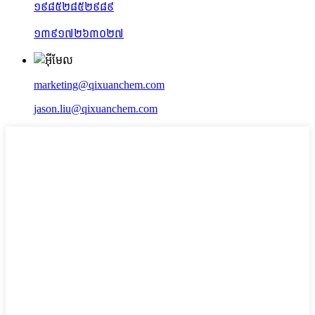
១៩៨៥២៨៥២៩៨៩
១៣៩១៧២៦៣០២៧
marketing@qixuanchem.com
jason.liu@qixuanchem.com