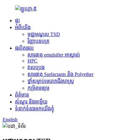
ផ្ទះ
អំពីយើង
មជ្ឈមណ្ឌល TSD
វិញ្ញាបនបត្រ
ផលិតផល
សារធាតុ emulsifier អាស្ពាល់
HPC
វាលប្រេង
សារធាតុ Surfactants និង Polyether
ថ្នាំសម្លាប់មេរោគជីវសាស្ត្រ
កម្រិតមធ្យម
ព័ត៌មាន
សំណួរ និងចម្លើយ
ទំនាក់ទំនងមកយើងខ្ញុំ
English