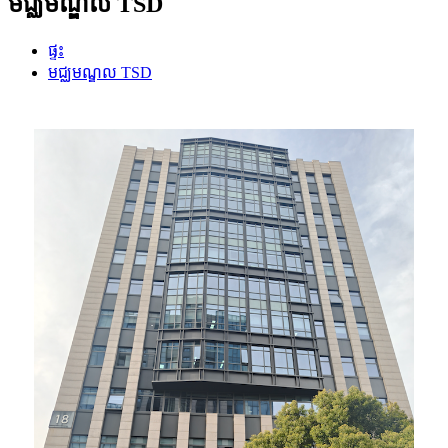
មជ្ឈមណ្ឌល TSD
ផ្ទះ
មជ្ឈមណ្ឌល TSD