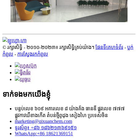
© រក្សាសិទ្ធិ - ២០១០-២០២៣៖ រក្សាសិទ្ធិគ្រប់យ៉ាង។
ផែនទីគេហទំព័រ
-
ប្លក់​
កំពូល
-
ការស្វែងរកកំពូល
ទាក់ទងមកយើងខ្ញុំ
បន្ទប់លេខ ៦០៩ អគារលេខ ៨ យ៉ាងគ័ង ធានឌី ផ្លូវលេខ ៧៧៧
ផ្លូវកាវឃឺខាងកើត តំបន់ថ្មីពូដុង សៀងហៃ ប្រទេសចិន
marketing@qixuanchem.com
ទូរស័ព្ទ៖ +៨៦ ១៨៦២១៣៦៩១៥១
WhatsApp:+86 18621369151