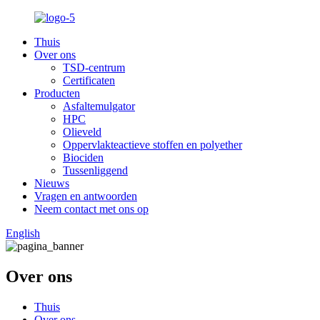
Thuis
Over ons
TSD-centrum
Certificaten
Producten
Asfaltemulgator
HPC
Olieveld
Oppervlakteactieve stoffen en polyether
Biociden
Tussenliggend
Nieuws
Vragen en antwoorden
Neem contact met ons op
English
Over ons
Thuis
Over ons