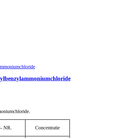
hylbenzylammoniumchloride
oniumchloride.
- NR.
Concentratie