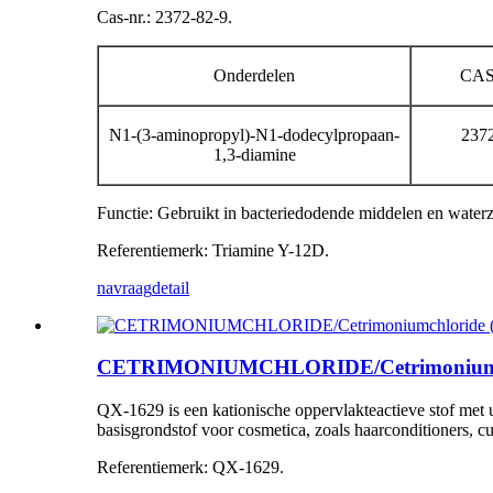
Cas-nr.: 2372-82-9.
Onderdelen
CAS
N1-(3-aminopropyl)-N1-dodecylpropaan-
2372
1,3-diamine
Functie: Gebruikt in bacteriedodende middelen en waterz
Referentiemerk: Triamine Y-12D.
navraag
detail
CETRIMONIUMCHLORIDE/Cetrimoniumchlo
QX-1629 is een kationische oppervlakteactieve stof met ui
basisgrondstof voor cosmetica, zoals haarconditioners, c
Referentiemerk: QX-1629.