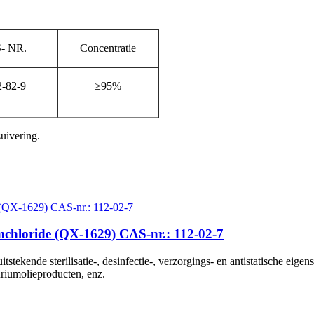
- NR.
Concentratie
-82-9
≥95%
uivering.
ride (QX-1629) CAS-nr.: 112-02-7
tstekende sterilisatie-, desinfectie-, verzorgings- en antistatische eig
uriumolieproducten, enz.