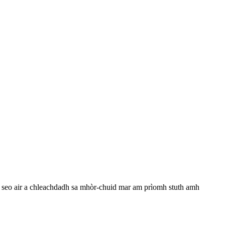
dh seo air a chleachdadh sa mhòr-chuid mar am prìomh stuth amh