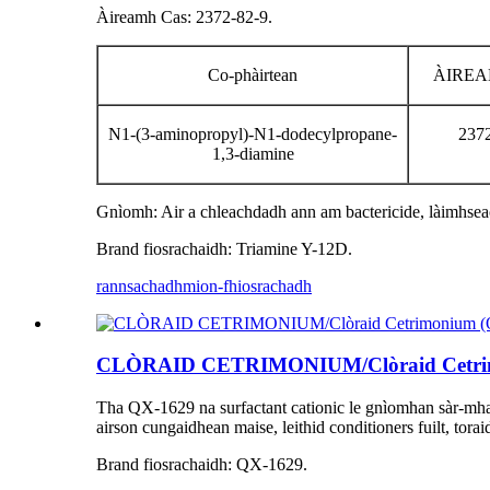
Àireamh Cas: 2372-82-9.
Co-phàirtean
ÀIREA
N1-(3-aminopropyl)-N1-dodecylpropane-
2372
1,3-diamine
Gnìomh: Air a chleachdadh ann am bactericide, làimhsea
Brand fiosrachaidh: Triamine Y-12D.
rannsachadh
mion-fhiosrachadh
CLÒRAID CETRIMONIUM/Clòraid Cetrim
Tha QX-1629 na surfactant cationic le gnìomhan sàr-mhath
airson cungaidhean maise, leithid conditioners fuilt, tora
Brand fiosrachaidh: QX-1629.