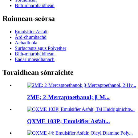
Bith-mharbhaidhean
Roinnean-seòrsa
Emulsifier Asfalt
Àrd-chumhachd
Achadh ola
Surfactants agus Polyether
Bith-mharbhaidhean
Eadar-mheadhanach
Toraidhean sònraichte
2ME; 2-Mercaptoethanol; β-M...
QXME 103P; Emulsifier Asfalt...