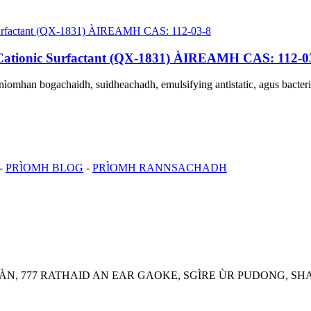
Cationic Surfactant (QX-1831) ÀIREAMH CAS: 112-0
ìomhan bogachaidh, suidheachadh, emulsifying antistatic, agus bacteri
-
PRÌOMH BLOG
-
PRÌOMH RANNSACHADH
N, 777 RATHAID AN EAR GAOKE, SGÌRE ÙR PUDONG, SHA