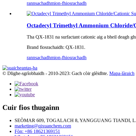
rannsachadh
mion-fhiosrachadh
Octadecyl Trimethyl Ammonium Chloride/
Tha QX-1831 na surfactant cationic aig a bheil deagh ghn
Brand fiosrachaidh: QX-1831.
rannsachadh
mion-fhiosrachadh
© Dlighe-sgrìobhaidh - 2010-2023: Gach còir glèidhte.
Mapa-làraich
Cuir fios thugainn
SEÒMAR 609, TOGALACH 8, YANGGUANG TIANDI, LÀ
marketing@qixuanchem.com
Fòn: +86 18621369151