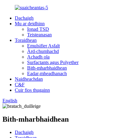
Dachaigh
Mu ar deidhinn
Ionad TSD
Teisteanasan
Toraidhean
Emulsifier Asfalt
Àrd-chumhachd
Achadh ola
Surfactants agus Polyether
Bith-mharbhaidhean
Eadar-mheadhanach
Naidheachdan
C&F
Cuir fios thugainn
English
Bith-mharbhaidhean
Dachaigh
Toraidhean