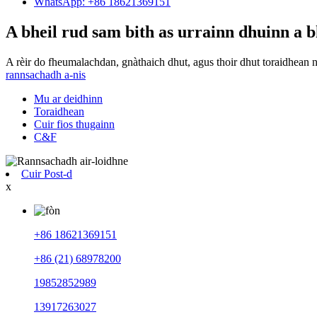
WhatsApp: +86 18621369151
A bheil rud sam bith as urrainn dhuinn a b
A rèir do fheumalachdan, gnàthaich dhut, agus thoir dhut toraidhean 
rannsachadh a-nis
Mu ar deidhinn
Toraidhean
Cuir fios thugainn
C&F
Cuir Post-d
x
+86 18621369151
+86 (21) 68978200
19852852989
13917263027