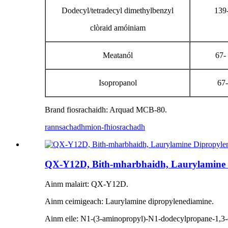
Dodecyl/tetradecyl dimethylbenzyl
139
clòraid amóiniam
Meatanól
67-
Isopropanol
67-
Brand fiosrachaidh: Arquad MCB-80.
rannsachadh
mion-fhiosrachadh
QX-Y12D, Bith-mharbhaidh, Laurylamine 
Ainm malairt: QX-Y12D.
Ainm ceimigeach: Laurylamine dipropylenediamine.
Ainm eile: N1-(3-aminopropyl)-N1-dodecylpropane-1,3-