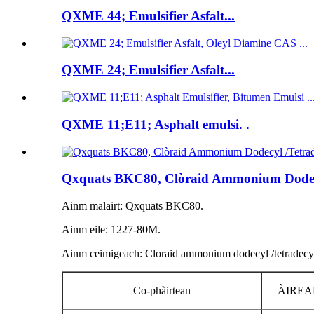
QXME 44; Emulsifier Asfalt...
QXME 24; Emulsifier Asfalt...
QXME 11;E11; Asphalt emulsi. .
Qxquats BKC80, Clòraid Ammonium Dodecy
Ainm malairt: Qxquats BKC80.
Ainm eile: 1227-80M.
Ainm ceimigeach: Cloraid ammonium dodecyl /tetradecy
Co-phàirtean
ÀIREA