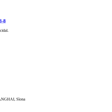
3-8
cidal.
NGHAI, Sìona