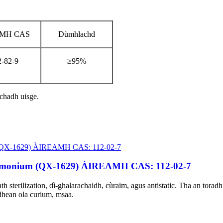
MH CAS
Dùmhlachd
-82-9
≥95%
chadh uisge.
onium (QX-1629) ÀIREAMH CAS: 112-02-7
 sterilization, dì-ghalarachaidh, cùraim, agus antistatic. Tha an tora
idhean ola curium, msaa.