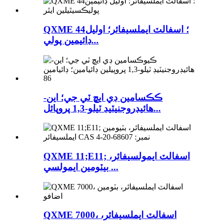
QXME 44؛ اسفالٽ ايملسيفائر؛ اوليل
ڊائيمين پولي...
ڪڪسامين ڊي ايڇ ٽي جي؛ اين-
هائيڊروجنيٽيڊ ٽيلو-1,3 پروپائل...
QXME 11;E11; اسفالٽ ايمولسيفائر،
بيٽومين ايمولسي ...
QXME 7000، اسفالٽ ايملسيفائر،