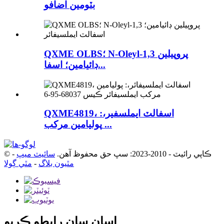
بٽومين اضافو
QXME OLBS؛ N-Oleyl-1,3 پروپيلين
ڊائيامين؛ اسفا...
QXME4819، اسفالٽ ايملسفير،:
پوليامين مرکب ...
© ڪاپي رائيٽ - 2010-2023: سڀ حق محفوظ آهن.
سائيٽ ميپ
-
مٿيون بلاگ
-
مٿي ڳولا
اسان سان رابطو ڪريو