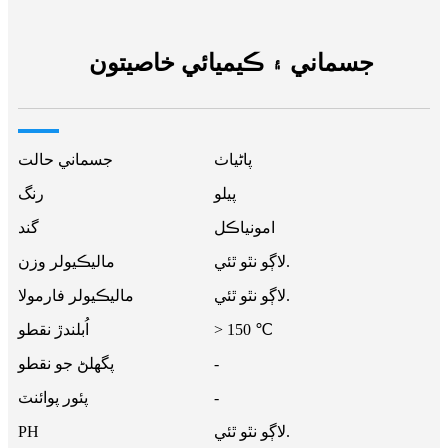
جسماني ۽ ڪيميائي خاصيتون
پاڻياٺ
جسماني حالت
پيلو
رنگ
امونياڪل
گند
لاڳو نٿو ٿئي.
ماليڪيولر وزن
لاڳو نٿو ٿئي.
ماليڪيولر فارمولا
> 150 ℃
اُبلندڙ نقطو
-
پگھلڻ جو نقطو
-
پئور پوائنٽ
لاڳو نٿو ٿئي.
PH