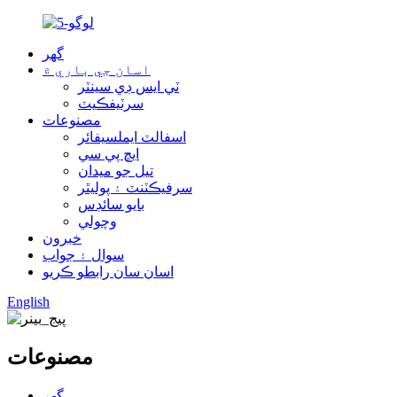
گھر
اسان جي باري ۾
ٽي ايس ڊي سينٽر
سرٽيفڪيٽ
مصنوعات
اسفالٽ ايملسيفائر
ايڇ پي سي
تيل جو ميدان
سرفيڪٽنٽ ۽ پوليٿر
بايو سائڊس
وچولي
خبرون
سوال ۽ جواب
اسان سان رابطو ڪريو
English
مصنوعات
گھر