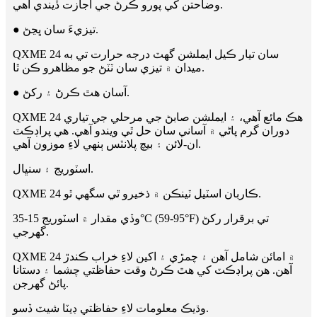
وضاحتن کي پورو ڪرڻ جي اجازت ڏيندي آهي.
● تيزيءَ سان ڀڃڻ.
QXME 24 سان تيار ڪيل ايملشن گهٽ درجه حرارت تي به
ميدان ۾ تيزي سان ٽٽڻ جو مظاهرو ڪن ٿا.
● آسان هٿ ڪرڻ ۽ رکڻ.
QXME 24 هڪ مائع آهي، ۽ ايملشن صابڻ جي مرحلي جي تياري
دوران گرم پاڻي ۾ آساني سان حل ٿي ويندو آهي. هي پراڊڪٽ
ان-لائن ۽ بيچ پلانٽس ٻنهي لاءِ موزون آهي.
اسٽوريج ۽ سنڀال.
QXME 24 ڪاربان اسٽيل ٽينڪن ۾ ذخيرو ٿي سگھي ٿو.
وڏي مقدار ۾ اسٽوريج 15-35°C (59-95°F) تي برقرار رکڻ
گهرجي.
QXME 24 ۾ امائن شامل آهن ۽ چمڙي ۽ اکين لاءِ خراب ڪندڙ
آهن. هن پراڊڪٽ کي هٿ ڪرڻ وقت حفاظتي چشما ۽ ​​دستانا
پائڻ گهرجن.
وڌيڪ معلومات لاءِ حفاظتي ڊيٽا شيٽ ڏسو.