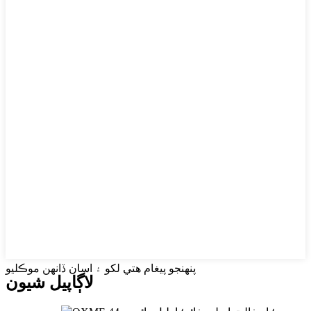
پنهنجو پيغام هتي لکو ۽ اسان ڏانهن موڪليو
لاڳاپيل شيون