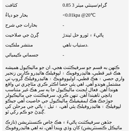
0.85 گرام/سينٽي ميٽر 3
کثافت
<0.01kpa @20℃
بخار جو دٻاءُ
-
بخارات جي شرح
پاڻيءَ ۾ ٿورو حل ٿيندڙ
ڳرڻ جي صلاحيت
دستياب ناهي.
منتشر ملڪيت
-
جسماني ڪيميائي
ڪنهن به قسم جو سرفيڪٽنٽ هجي، ان جو ماليڪيول هميشه
هڪ غير قطبي، هائيڊروفوبڪ ۽ لپوفيلڪ هائيڊرو ڪاربن زنجير
واري حصي ۽ هڪ قطبي، اوليووفوبڪ ۽ هائيڊروفيلڪ گروپ تي
مشتمل هوندو آهي. اهي ٻئي حصا اڪثر ڪري مٿاڇري تي واقع
هوندا آهن. فعال ايجنٽ ماليڪيول جا ٻه سر هڪ غير متناسب
ڍانچي ٺاهيندا آهن. تنهن ڪري، سرفيڪٽنٽ جي ماليڪيولر
جوڙجڪ هڪ ايمفيفيلڪ ماليڪيول جي خاصيت آهي جيڪو
لپوفيلڪ ۽ هائيڊروفيلڪ ٻئي آهي، ۽ تيل ۽ پاڻي جي مرحلن کي
ڳنڍڻ جو ڪم رکي ٿو.
جڏهن سرفيڪٽنٽ پاڻيءَ ۾ هڪ خاص ڪنسنٽريشن (نازڪ
مائيڪل ڪنسنٽريشن) کان وڌي ويندا آهن، ته اهي هائيڊروفوبڪ