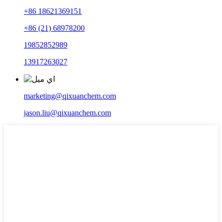
+86 18621369151
+86 (21) 68978200
19852852989
13917263027
marketing@qixuanchem.com
jason.liu@qixuanchem.com