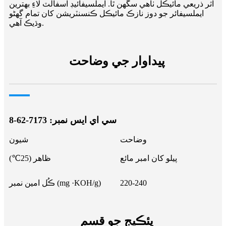
اثر ذريعي مائيڪل ٺاهي سگهن ٿا. ايملسيفائيڊ اسفالٽ لاءِ بهترين
ايملسيفائر جو دوز نازڪ مائيڪل ڪنسنٽريشن کان تمام گهڻو
وڌيڪ آهي.
پيداوار جي وضاحت
سي اي ايس نمبر: 7173-62-8
وضاحت
شيون
پيلو کان امبر مائع
ظاهر (25℃)
220-240
ڪُل امين نمبر (mg ·KOH/g)
پئڪيج جو قسم