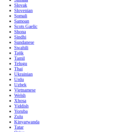
Slovak
Slovenian
Somali
Samoan
Scots Gaelic
Shona
Sindhi
Sundanese
Swahili
Tajik
Tamil
Telugu
Thai
Ukrainian
Urdu
Uzbek
Vietnamese
Welsh
Xhosa
Yiddish
Yoruba
Zulu
Kinyarwanda
Tatar