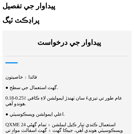
پيداوار جي تفصيل
پراڊڪٽ ٽيگ
پيداوار جي درخواست
فائدا ۽ خاصيتون
● گهٽ استعمال جي سطح.
0.18-0.25٪ عام طور تي تيزيءَ سان ٺهندڙ ايمولشن لاءِ ڪافي
هوندو آهي.
● اعلي ايمولشن ويسڪوسيٽي.
QXME 24 استعمال ڪندي تيار ڪيل ايملشن ۾ تمام گهڻي
ويسڪوسيٽي هوندي آهي، جيڪا گهٽ ۾ گهٽ اسفالٽ مواد تي