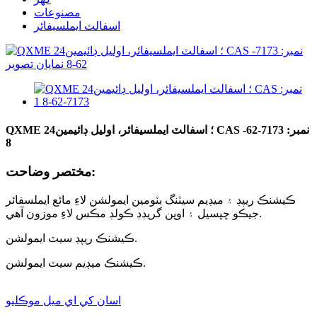
مصنوعات
اسفالٽ ايملسيفائر
QXME 24؛ اسفالٽ ايملسيفائر، اوليل ڊائيمين CAS نمبر: 7173-62-
8
مختصر وضاحت:
ڪيشنڪ ريپڊ ۽ ميڊيم سيٽنگ بٽومين ايمولشن لاءِ مائع ايملسفائر
جيڪو چپسيل ۽ اوپن گريڊڊ ڪولڊ مڪس لاءِ موزون آهي.
ڪيشنڪ ريپڊ سيٽ ايمولشن.
ڪيشنڪ ميڊيم سيٽ ايمولشن.
اسان کي اي ميل موڪليو