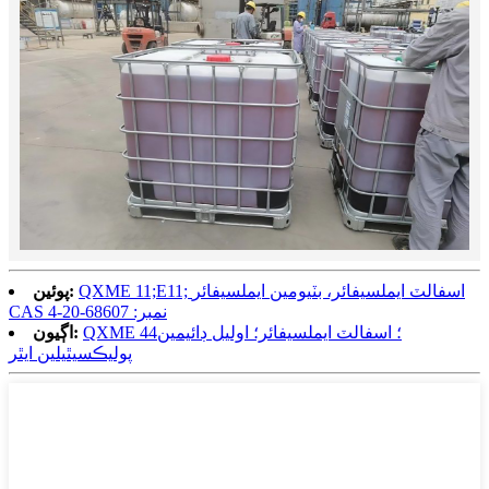
QXME 11;E11; اسفالٽ ايملسيفائر، بٽيومين ايملسيفائر
پوئين:
CAS نمبر: 68607-20-4
QXME 44؛ اسفالٽ ايملسيفائر؛ اوليل ڊائيمين
اڳيون:
پوليڪسيٿيلين ايٿر