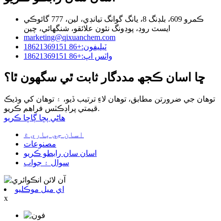
ڪمرو 609، بلڊنگ 8، يانگ گوانگ تيانڊي، لين، 777 گائوڪي
ايسٽ روڊ، پوڊونگ نئون علائقو، شنگھائي، چين
marketing@qixuanchem.com
ٽيليفون:+86 18621369151
واٽس اپ:+86 18621369151
ڇا اسان ڪجھ مددگار ثابت ٿي سگهون ٿا؟
توهان جي ضرورتن مطابق، توهان لاءِ ترتيب ڏيو، ۽ توهان کي وڌيڪ
قيمتي پراڊڪٽس فراهم ڪريو.
هاڻي پڇا ڳاڇا ڪريو
اسان جي باري ۾
مصنوعات
اسان سان رابطو ڪريو
سوال ۽ جواب
اي ميل موڪليو
x