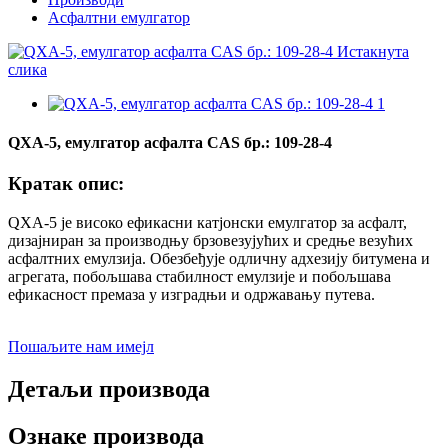
Асфалтни емулгатор
QXA-5, емулгатор асфалта CAS бр.: 109-28-4
Кратак опис:
QXA-5 је високо ефикасни катјонски емулгатор за асфалт,
дизајниран за производњу брзовезујућих и средње везућих
асфалтних емулзија. Обезбеђује одличну адхезију битумена и
агрегата, побољшава стабилност емулзије и побољшава
ефикасност премаза у изградњи и одржавању путева.
Пошаљите нам имејл
Детаљи производа
Ознаке производа