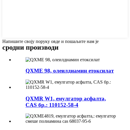
Напишите своју поруку овде и пошаљите нам је
сродни производи
QXME 98, олеилдиамин етоксилат
QXMR W1, емулгатор асфалта,
CAS бр.: 110152-58-4