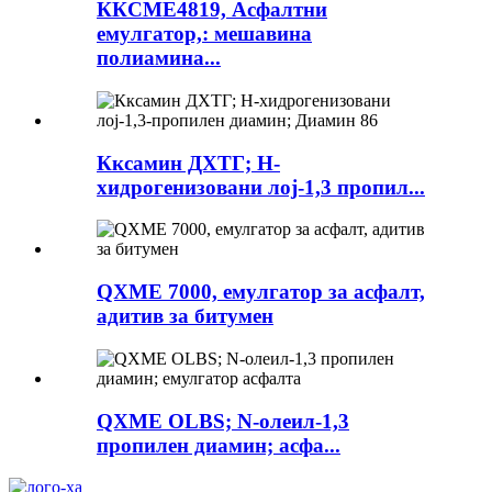
ККСМЕ4819, Асфалтни
емулгатор,: мешавина
полиамина...
Кксамин ДХТГ; Н-
хидрогенизовани лој-1,3 пропил...
QXME 7000, емулгатор за асфалт,
адитив за битумен
QXME OLBS; N-олеил-1,3
пропилен диамин; асфа...