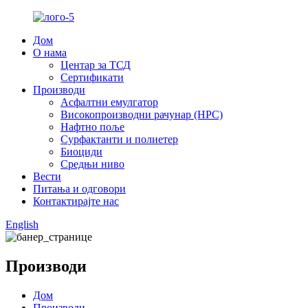
Дом
О нама
Центар за ТСД
Сертификати
Производи
Асфалтни емулгатор
Високопроизводни рачунар (HPC)
Нафтно поље
Сурфактанти и полиетер
Биоциди
Средњи ниво
Вести
Питања и одговори
Контактирајте нас
English
Производи
Дом
Производи