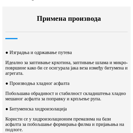
Примена производа
● Изградња и одржавање путева
Идеално за заптивање крхотина, заптивање шлама и микро-
површине како би се осигурала јака веза између битумена и
агрегата.
● Производња хладног асфалта
Побољшава обрадивост и стабилност складиштења хладно
мешаног асфалта за поправку и крпљење рупа.
● Битуменска хидроизолација
Користи се у хидроизолационим премазима на бази
асфалта за побољшање формирања филма и пријањања на
подлоге.