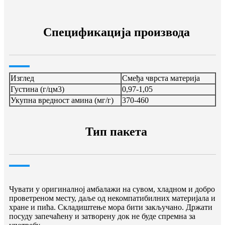
Спецификација производа
Изглед
Смеђа чврста материја
Густина (г/цм3)
0,97-1,05
Укупна вредност амина (мг/г)
370-460
Тип пакета
Чувати у оригиналној амбалажи на сувом, хладном и добро
проветреном месту, даље од некомпатибилних материјала и
хране и пића. Складиштење мора бити закључано. Држати
посуду запечаћену и затворену док не буде спремна за