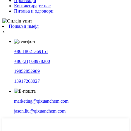
Производи
Контактирајте нас
Питања и одговори
Пошаљи имејл
x
+86 18621369151
+86 (21) 68978200
19852852989
13917263027
marketing@qixuanchem.com
jason.liu@qixuanchem.com