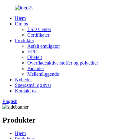
Hjem
Om os
TSD Center
Certifikater
Produkter
Asfalt emulgator
HPC
Oliefelt
Overfladeaktive stoffer og polyether
Biocider
Mellemliggende
Nyheder
Spørgsmål og svar
Kontakt os
English
Produkter
Hjem
Produkter