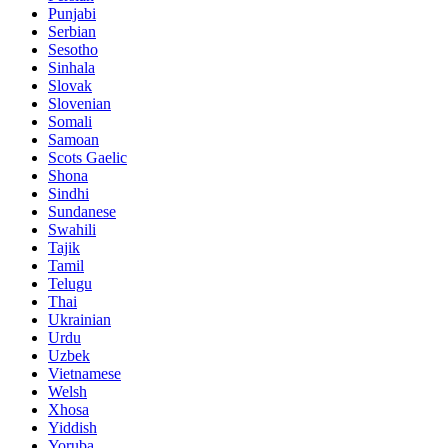
Punjabi
Serbian
Sesotho
Sinhala
Slovak
Slovenian
Somali
Samoan
Scots Gaelic
Shona
Sindhi
Sundanese
Swahili
Tajik
Tamil
Telugu
Thai
Ukrainian
Urdu
Uzbek
Vietnamese
Welsh
Xhosa
Yiddish
Yoruba