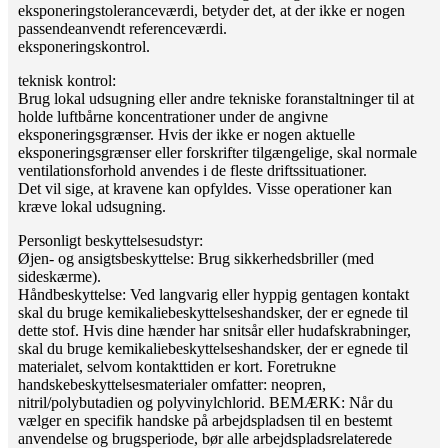
eksponeringstoleranceværdi, betyder det, at der ikke er nogen
passende
anvendt referenceværdi.
eksponeringskontrol.
teknisk kontrol:
Brug lokal udsugning eller andre tekniske foranstaltninger til at
holde luftbårne koncentrationer under de angivne
eksponeringsgrænser. Hvis der ikke er nogen aktuelle
eksponeringsgrænser eller forskrifter tilgængelige, skal normale
ventilationsforhold anvendes i de fleste driftssituationer.
Det vil sige, at kravene kan opfyldes. Visse operationer kan
kræve lokal udsugning.
Personligt beskyttelsesudstyr:
Øjen- og ansigtsbeskyttelse: Brug sikkerhedsbriller (med
sideskærme).
Håndbeskyttelse: Ved langvarig eller hyppig gentagen kontakt
skal du bruge kemikaliebeskyttelseshandsker, der er egnede til
dette stof. Hvis dine hænder har snitsår eller hudafskrabninger,
skal du bruge kemikaliebeskyttelseshandsker, der er egnede til
materialet, selvom kontakttiden er kort. Foretrukne
handskebeskyttelsesmaterialer omfatter: neopren,
nitril/polybutadien og polyvinylchlorid. BEMÆRK: Når du
vælger en specifik handske på arbejdspladsen til en bestemt
anvendelse og brugsperiode, bør alle arbejdspladsrelaterede