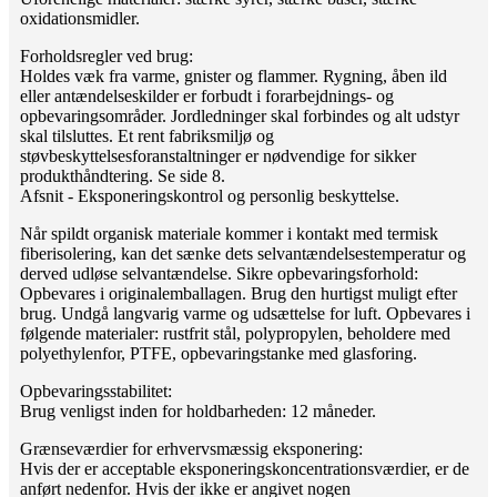
oxidationsmidler.
Forholdsregler ved brug:
Holdes væk fra varme, gnister og flammer. Rygning, åben ild
eller antændelseskilder er forbudt i forarbejdnings- og
opbevaringsområder. Jordledninger skal forbindes og alt udstyr
skal tilsluttes. Et rent fabriksmiljø og
støvbeskyttelsesforanstaltninger er nødvendige for sikker
produkthåndtering. Se side 8.
Afsnit - Eksponeringskontrol og personlig beskyttelse.
Når spildt organisk materiale kommer i kontakt med termisk
fiberisolering, kan det sænke dets selvantændelsestemperatur og
derved udløse selvantændelse. Sikre opbevaringsforhold:
Opbevares i originalemballagen. Brug den hurtigst muligt efter
brug. Undgå langvarig varme og udsættelse for luft. Opbevares i
følgende materialer: rustfrit stål, polypropylen, beholdere med
polyethylenfor, PTFE, opbevaringstanke med glasforing.
Opbevaringsstabilitet:
Brug venligst inden for holdbarheden: 12 måneder.
Grænseværdier for erhvervsmæssig eksponering:
Hvis der er acceptable eksponeringskoncentrationsværdier, er de
anført nedenfor. Hvis der ikke er angivet nogen