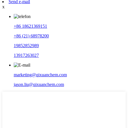
Send e-mail
x
+86 18621369151
+86 (21) 68978200
19852852989
13917263027
marketing@qixuanchem.com
jason.liu@qixuanchem.com