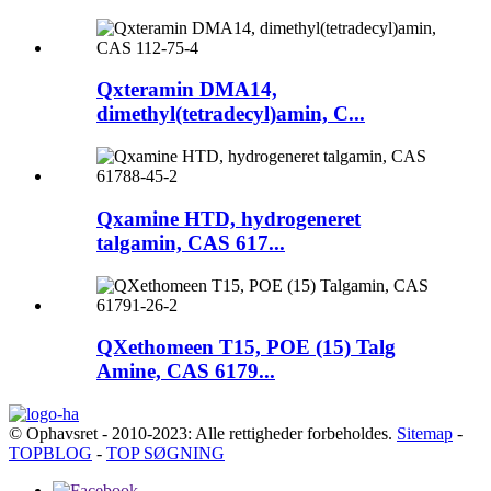
Qxteramin DMA14,
dimethyl(tetradecyl)amin, C...
Qxamine HTD, hydrogeneret
talgamin, CAS 617...
QXethomeen T15, POE (15) Talg
Amine, CAS 6179...
© Ophavsret - 2010-2023: Alle rettigheder forbeholdes.
Sitemap
-
TOPBLOG
-
TOP SØGNING