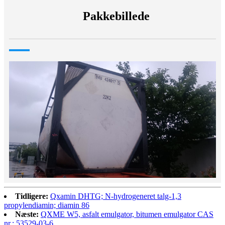
Pakkebillede
Tidligere:
Qxamin DHTG; N-hydrogeneret talg-1,3
propylendiamin; diamin 86
Næste:
QXME W5, asfalt emulgator, bitumen emulgator CAS
nr.: 53529-03-6