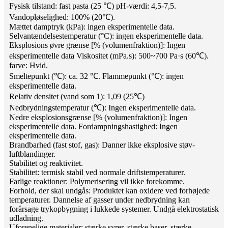
Fysisk tilstand: fast pasta (25 ℃) pH-værdi: 4,5-7,5.
Vandopløselighed: 100% (20℃).
Mættet damptryk (kPa): ingen eksperimentelle data.
Selvantændelsestemperatur (°C): ingen eksperimentelle data.
Eksplosions øvre grænse [% (volumenfraktion)]: Ingen
eksperimentelle data Viskositet (mPa.s): 500~700 Pa·s (60℃).
farve: Hvid.
Smeltepunkt (℃): ca. 32 ℃. Flammepunkt (℃): ingen
eksperimentelle data.
Relativ densitet (vand som 1): 1,09 (25℃)
Nedbrydningstemperatur (℃): Ingen eksperimentelle data.
Nedre eksplosionsgrænse [% (volumenfraktion)]: Ingen
eksperimentelle data. Fordampningshastighed: Ingen
eksperimentelle data.
Brandbarhed (fast stof, gas): Danner ikke eksplosive støv-
luftblandinger.
Stabilitet og reaktivitet.
Stabilitet: termisk stabil ved normale driftstemperaturer.
Farlige reaktioner: Polymerisering vil ikke forekomme.
Forhold, der skal undgås: Produktet kan oxidere ved forhøjede
temperaturer. Dannelse af gasser under nedbrydning kan
forårsage trykopbygning i lukkede systemer. Undgå elektrostatisk
udladning.
Uforenelige materialer: stærke syrer, stærke baser, stærke