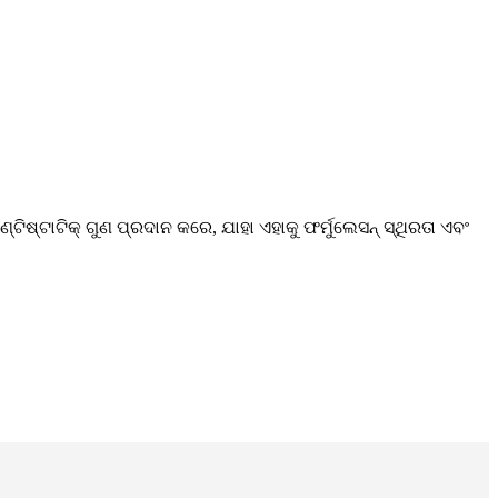
ଷ୍ଟାଟିକ୍ ଗୁଣ ପ୍ରଦାନ କରେ, ଯାହା ଏହାକୁ ଫର୍ମୁଲେସନ୍ ସ୍ଥିରତା ଏବଂ