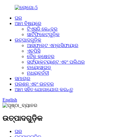
ଘର
ଆମ ବିଷୟରେ
ଟିଏସଡି କେନ୍ଦ୍ର
ସାର୍ଟିଫିକେଟ୍‌ଗୁଡ଼ିକ
ଉତ୍ପାଦଗୁଡ଼ିକ
ଆସଫାଲ୍ଟ ଏମ୍ଲସିଫାୟାର
ଏଚ୍‌ପିସି
ତୈଳ କ୍ଷେତ୍ର
ସର୍ଫ୍ୟାକ୍ଟ୍ୟାଣ୍ଟ ଏବଂ ପଲିଥର
ବାୟୋସାଇଡ୍
ମଧ୍ୟବର୍ତ୍ତୀ
ସମାଚାର
ପ୍ରଶ୍ନ ଏବଂ ଉତ୍ତର
ଆମ ସହିତ ଯୋଗାଯୋଗ କରନ୍ତୁ
English
ଉତ୍ପାଦଗୁଡ଼ିକ
ଘର
ଉତ୍ପାଦଗୁଡ଼ିକ