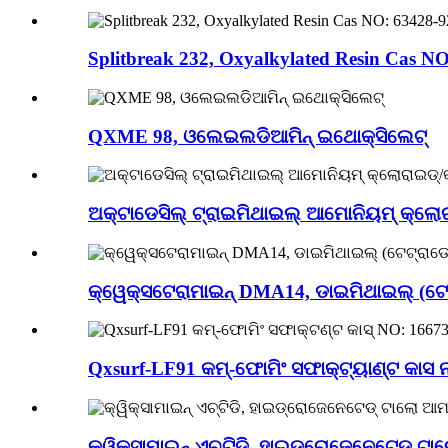
Splitbreak 232, Oxyalkylated Resin Cas NO:
QXME 98, ଓଲେଇଲଡିଆମିନ୍ ଇଥୋକ୍ସିଲେଟ୍
ଅକ୍ଟାଡେସିଲ୍ ଟ୍ରାଇମିଥାଇଲ୍ ଆମୋନିୟମ୍ କ୍ଲୋରାଇ
କ୍ୱେକ୍ସଟେରାମାଇନ୍ DMA14, ଡାଇମିଥାଇଲ୍ (ଟେଟ୍ର
Qxsurf-LF91 କମ୍-ଫୋମିଂ ସଫାକ୍ଟ୍ୟାଣ୍ଟ କାସ ନଂ
କ୍ୱିକ୍ସାମାଇନ୍ ଏଚ୍ଟିଡି, ହାଇଡ୍ରୋଜେନେଟେଡ୍ ଟା