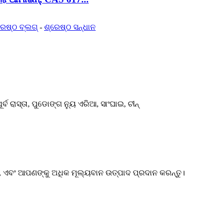
ରେଷ୍ଠ ବ୍ଲଗ୍
-
ଶ୍ରେଷ୍ଠ ସନ୍ଧାନ
୍ବ ରାସ୍ତା, ପୁଡୋଙ୍ଗ ନ୍ୟୁ ଏରିଆ, ସାଂଘାଇ, ଚୀନ୍
ଏବଂ ଆପଣଙ୍କୁ ଅଧିକ ମୂଲ୍ୟବାନ ଉତ୍ପାଦ ପ୍ରଦାନ କରନ୍ତୁ।