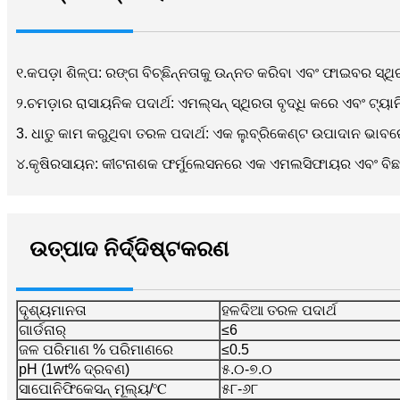
୧.କପଡ଼ା ଶିଳ୍ପ: ରଙ୍ଗ ବିଚ୍ଛିନ୍ନତାକୁ ଉନ୍ନତ କରିବା ଏବଂ ଫାଇବର ସ୍ଥି
୨.ଚମଡ଼ାର ରାସାୟନିକ ପଦାର୍ଥ: ଏମଲ୍ସନ୍ ସ୍ଥିରତା ବୃଦ୍ଧି କରେ ଏବଂ ଟ
3. ଧାତୁ କାମ କରୁଥିବା ତରଳ ପଦାର୍ଥ: ଏକ ଲୁବ୍ରିକେଣ୍ଟ ଉପାଦାନ ଭା
୪.କୃଷିରସାୟନ: କୀଟନାଶକ ଫର୍ମୁଲେସନରେ ଏକ ଏମଲସିଫାୟର ଏବଂ ବିଛା
ଉତ୍ପାଦ ନିର୍ଦ୍ଦିଷ୍ଟକରଣ
ଦୃଶ୍ୟମାନତା
ହଳଦିଆ ତରଳ ପଦାର୍ଥ
ଗାର୍ଡନାର୍
≤6
ଜଳ ପରିମାଣ % ପରିମାଣରେ
≤0.5
pH (1wt% ଦ୍ରବଣ)
୫.୦-୭.୦
ସାପୋନିଫିକେସନ୍ ମୂଲ୍ୟ/℃
୫୮-୬୮