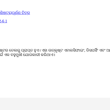
ତେଲରୁ ପ୍ରାପ୍ତ ହୁଏ। ଏହା ଉତ୍କୃଷ୍ଟ ଏମଲସିଫାଇଂ, ଡିସପର୍ସିଂ ଏବଂ ଆଣ୍ଟି
ପାଇଁ ଏକ ବହୁମୁଖୀ ଯୋଗକାରୀ କରିଥାଏ।