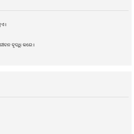
ୁଏ।
ଜୀବନ ବୃଦ୍ଧି କରେ।