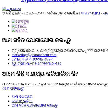
© କପିରାଇଟ୍ - ୨୦୧୦-୨୦୨୩ : ସର୍ବସତ୍ତ୍ଵ ସଂରକ୍ଷିତ।
ସାଇଟମ୍ୟାପ୍
-
ଶ୍
ଆମ ସହିତ ଯୋଗାଯୋଗ କରନ୍ତୁ
ରୁମ୍ 609, କୋଠା 8, ୟାଙ୍ଗଗୁଆଙ୍ଗ ତିଆଣ୍ଡି, ଲେନ୍, 777 ଗାଓକେ ପୂର
marketing@qixuanchem.com
ଫୋନ୍:+୮୬ ୧୮୬୨୧୩୬୯୧୫୧
ହ୍ୱାଟ୍ସଆପ୍:+୮୬ ୧୮୬୨୧୩୬୯୧୫୧
ଆମେ କିଛି ସାହାଯ୍ୟ କରିପାରିବା କି?
ଆପଣଙ୍କ ଆବଶ୍ୟକତା ଅନୁସାରେ, ଆପଣଙ୍କ ପାଇଁ କଷ୍ଟମାଇଜ୍ କରନ୍ତୁ, 
ଏବେ ପଚାରନ୍ତୁ
ଆମ ବିଷୟରେ
ଉତ୍ପାଦଗୁଡ଼ିକ
ଆମ ସହିତ ଯୋଗାଯୋଗ କରନ୍ତୁ