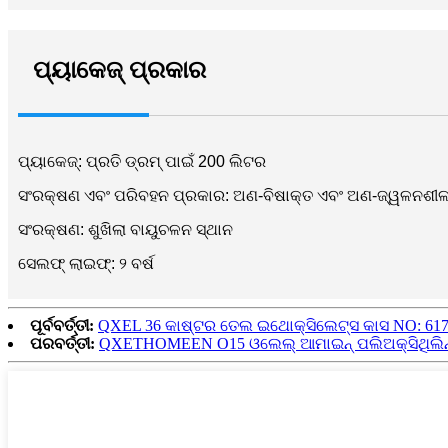
ପ୍ୟାକେଜ୍ ପ୍ରକାର
ପ୍ୟାକେଜ୍: ପ୍ରତି ଡ୍ରମ୍ ପାଇଁ 200 ଲିଟର
ସଂରକ୍ଷଣ ଏବଂ ପରିବହନ ପ୍ରକାର: ଅଣ-ବିଷାକ୍ତ ଏବଂ ଅଣ-ଜ୍ୱଳନଶୀ
ସଂରକ୍ଷଣ: ଶୁଖିଲା ବାୟୁଚଳନ ସ୍ଥାନ
ସେଲଫ୍ ଲାଇଫ୍: ୨ ବର୍ଷ
ପୂର୍ବବର୍ତ୍ତୀ:
QXEL 36 କାଷ୍ଟର ତେଲ ଇଥୋକ୍ସିଲେଟ୍ସ କାସ NO: 617
ପରବର୍ତ୍ତୀ:
QXETHOMEEN O15 ଓଲେଲ୍ ଆମାଇନ୍ ପଲିଅକ୍ସିଥିଲିନ୍ 