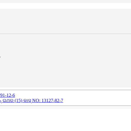
ଳ
91-12-6
ଇଥର (15) କାସ୍ NO: 13127-82-7