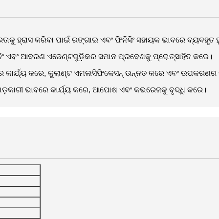
ରତାକୁ ହ୍ରାସ କରିବା ପାଇଁ ରଙ୍ଗାଇ ଏବଂ ଫିନିସିଂ ସହାୟକ ଭାବରେ ବ୍ୟବହୃତ ହ
୍ୟାନିଂ ଏବଂ ଆବରଣ ଏଜେଣ୍ଟଗୁଡ଼ିକର ସମାନ ପ୍ରବେଶକୁ ପ୍ରୋତ୍ସାହିତ କରେ।
ବରେ କାର୍ଯ୍ୟ କରେ, କୁଲାଣ୍ଟ ଏମଲସିଫିକେସନ୍ ଉନ୍ନତ କରେ ଏବଂ ଉପକରଣର 
ଡ଼କାରୀ ଭାବରେ କାର୍ଯ୍ୟ କରେ, ଆପୋଷ ଏବଂ କଭରେଜକୁ ବୃଦ୍ଧି କରେ।