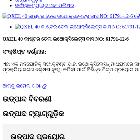
ସର୍ଫ୍ୟାକ୍ଟ୍ୟାଣ୍ଟ ଏବଂ ପଲିଥର
QXEL 40 କାଷ୍ଟର ତେଲ ଇଥୋକ୍ସିଲେଟ୍ସ କାସ NO: 61791-12-6
ସଂକ୍ଷିପ୍ତ ବର୍ଣ୍ଣନା:
ଏହା ଏକ ନନୟୋନିକ୍ ସଫାକ୍ଟଣ୍ଟ ଯାହା ଇଥୋକ୍ସିଲେସନ୍ ମାଧ୍ୟମରେ କାଷ୍ଟର 
ପ୍ରକ୍ରିୟାକରଣ ଦକ୍ଷତା ବୃଦ୍ଧି କରିବା ପାଇଁ ବିଭିନ୍ନ ଶିଳ୍ପ ପ୍ରୟୋଗ 
ଆମକୁ ଇମେଲ୍ ପଠାନ୍ତୁ
ଉତ୍ପାଦ ବିବରଣୀ
ଉତ୍ପାଦ ଟ୍ୟାଗ୍‌ଗୁଡ଼ିକ
ଉତ୍ପାଦ ପ୍ରୟୋଗ