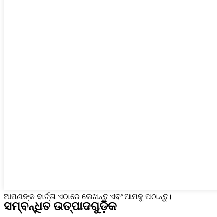
ଆପଣଙ୍କ ବାର୍ତ୍ତା ଏଠାରେ ଲେଖନ୍ତୁ ଏବଂ ଆମକୁ ପଠାନ୍ତୁ।
ସମ୍ବନ୍ଧିତ ଉତ୍ପାଦଗୁଡ଼ିକ