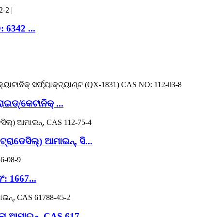
 6342 ...
ଡ୍/କେଟାନିକ୍ ...
ାଡେସିଲ୍) ଆମାଇନ୍, ସି...
: 1667...
ଲୋ ଆମାଇନ୍, CAS 617...