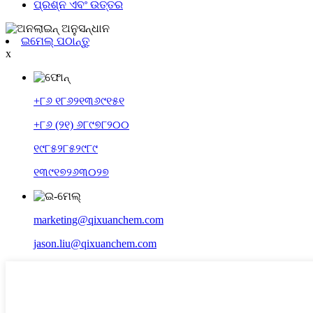
ପ୍ରଶ୍ନ ଏବଂ ଉତ୍ତର
ଇମେଲ୍ ପଠାନ୍ତୁ
x
+୮୬ ୧୮୬୨୧୩୬୯୧୫୧
+୮୬ (୨୧) ୬୮୯୭୮୨୦୦
୧୯୮୫୨୮୫୨୯୮୯
୧୩୯୧୭୨୬୩୦୨୭
marketing@qixuanchem.com
jason.liu@qixuanchem.com