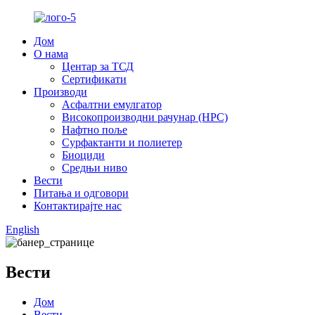
Дом
О нама
Центар за ТСД
Сертификати
Производи
Асфалтни емулгатор
Високопроизводни рачунар (HPC)
Нафтно поље
Сурфактанти и полиетер
Биоциди
Средњи ниво
Вести
Питања и одговори
Контактирајте нас
English
Вести
Дом
Вести