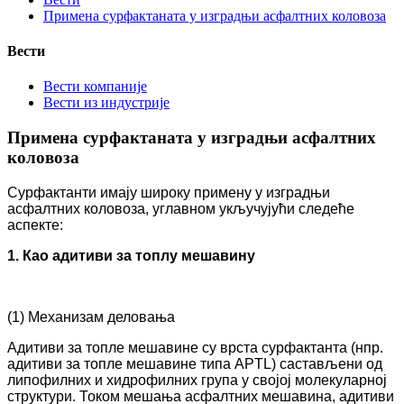
Примена сурфактаната у изградњи асфалтних коловоза
Вести
Вести компаније
Вести из индустрије
Примена сурфактаната у изградњи асфалтних
коловоза
Сурфактанти имају широку примену у изградњи
асфалтних коловоза, углавном укључујући следеће
аспекте:
1. Као адитиви за топлу мешавину
(
1) Механизам деловања
Адитиви за топле мешавине су врста сурфактанта (нпр.
адитиви за топле мешавине типа APTL) састављени од
липофилних и хидрофилних група у својој молекуларној
структури. Током мешања асфалтних мешавина, адитиви