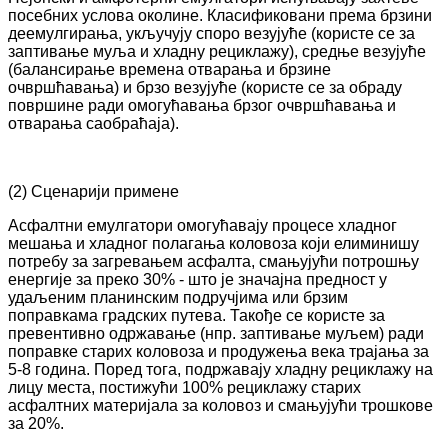
посебних услова околине. Класификовани према брзини
деемулгирања, укључују споро везујуће (користе се за
заптивање муља и хладну рециклажу), средње везујуће
(балансирање времена отварања и брзине
очвршћавања) и брзо везујуће (користе се за обраду
површине ради омогућавања брзог очвршћавања и
отварања саобраћаја).
(2) Сценарији примене
Асфалтни емулгатори омогућавају процесе хладног
мешања и хладног полагања коловоза који елиминишу
потребу за загревањем асфалта, смањујући потрошњу
енергије за преко 30% - што је значајна предност у
удаљеним планинским подручјима или брзим
поправкама градских путева. Такође се користе за
превентивно одржавање (нпр. заптивање муљем) ради
поправке старих коловоза и продужења века трајања за
5-8 година. Поред тога, подржавају хладну рециклажу на
лицу места, постижући 100% рециклажу старих
асфалтних материјала за коловоз и смањујући трошкове
за 20%.