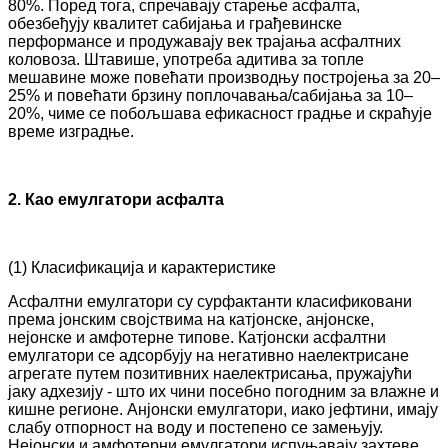
80%. Поред тога, спречавају старење асфалта,
обезбеђују квалитет сабијања и грађевинске
перформансе и продужавају век трајања асфалтних
коловоза. Штавише, употреба адитива за топле
мешавине може повећати производњу постројења за 20–
25% и повећати брзину поплочавања/сабијања за 10–
20%, чиме се побољшава ефикасност градње и скраћује
време изградње.
2. Као емулгатори асфалта
(1) Класификација и карактеристике
Асфалтни емулгатори су сурфактанти класификовани
према јонским својствима на катјонске, анјонске,
нејонске и амфотерне типове. Катјонски асфалтни
емулгатори се адсорбују на негативно наелектрисане
агрегате путем позитивних наелектрисања, пружајући
јаку адхезију - што их чини посебно погодним за влажне и
кишне регионе. Анјонски емулгатори, иако јефтини, имају
слабу отпорност на воду и постепено се замењују.
Нејонски и амфотерни емулгатори испуњавају захтеве