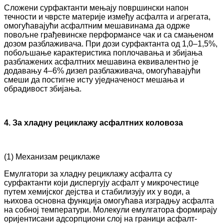
Сложени сурфактанти мењају површински напон
течности и чврсте материје између асфалта и агрегата,
омогућавајући асфалтним мешавинама да одрже
повољне грађевинске перформансе чак и са смањеном
дозом разблаживача. При дози сурфактанта од 1,0–1,5%,
побољшање карактеристика поплочавања и збијања
разблажених асфалтних мешавина еквивалентно је
додавању 4–6% дизел разблаживача, омогућавајући
смеши да постигне исту уједначеност мешања и
обрадивост збијања.
4. За хладну рециклажу асфалтних коловоза
(1) Механизам рециклаже
Емулгатори за хладну рециклажу асфалта су
сурфактанти који диспергују асфалт у микрочестице
путем хемијског дејства и стабилизују их у води, а
њихова основна функција омогућава изградњу асфалта
на собној температури. Молекули емулгатора формирају
оријентисани адсорпциони слој на граници асфалт-