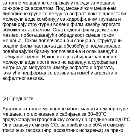
за топле мешавине се прскају у посуду за мешање
синхроно са асфалтом. Под механичким мешањем,
липофилне групе се везују за асфалт, док се преостали
молекули воде комбинују са хидрофилним групама и
формирају структурни водени филм између агрегата
обложених асфалтом. Овај водени филм делује као
мазиво, побољшавајући обрадивост смеше током
мешања. Током поплочавања и сабијања, структурни
водени филм наставља да обезбеђује подмазивање,
повећавајући брзину поплочавања и олакшавајући
сабијање смеше. Након што је сабијање завршено,
молекули воде постепено испаравају, а сурфактант
мигрира до међуфазе између асфалта и агрегата,
јачајући перформансе везивања између агрегата и
асфалтног везива.
(2) Предности
Адитиви за топле мешавине могу смањити температуре
мешања, поплочавања и сабијања за 30–60°C,
продужавајући грађевинску сезону на средине изнад 0°C.
Они смањују емисију CO₂ за приближно 50% и емисију
токсичних гасова (нпр. асфалтних испарења) за преко