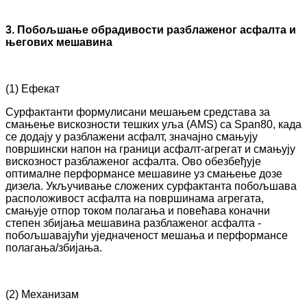
3. Побољшање обрадивости разблаженог асфалта и
његових мешавина
(1) Ефекат
Сурфактанти формулисани мешањем средстава за
смањење вискозности тешких уља (AMS) са Span80, када
се додају у разблажени асфалт, значајно смањују
површински напон на граници асфалт-агрегат и смањују
вискозност разблаженог асфалта. Ово обезбеђује
оптималне перформансе мешавине уз смањење дозе
дизела. Укључивање сложених сурфактанта побољшава
расположивост асфалта на површинама агрегата,
смањује отпор током полагања и повећава коначни
степен збијања мешавина разблаженог асфалта -
побољшавајући уједначеност мешања и перформансе
полагања/збијања.
(2) Механизам