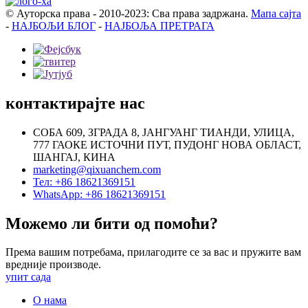
© Ауторска права - 2010-2023: Сва права задржана.
Мапа сајта
-
НАЈБОЉИ БЛОГ
-
НАЈБОЉА ПРЕТРАГА
контактирајте нас
СОБА 609, ЗГРАДА 8, ЈАНГУАНГ ТИАНДИ, УЛИЦА,
777 ГАОКЕ ИСТОЧНИ ПУТ, ПУДОНГ НОВА ОБЛАСТ,
ШАНГАЈ, КИНА
marketing@qixuanchem.com
Тел: +86 18621369151
WhatsApp: +86 18621369151
Можемо ли бити од помоћи?
Према вашим потребама, прилагодите се за вас и пружите вам
вредније производе.
упит сада
О нама