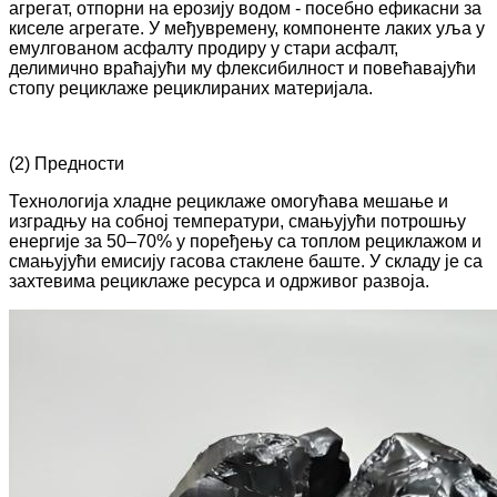
агрегат, отпорни на ерозију водом - посебно ефикасни за
киселе агрегате. У међувремену, компоненте лаких уља у
емулгованом асфалту продиру у стари асфалт,
делимично враћајући му флексибилност и повећавајући
стопу рециклаже рециклираних материјала.
(2) Предности
Технологија хладне рециклаже омогућава мешање и
изградњу на собној температури, смањујући потрошњу
енергије за 50–70% у поређењу са топлом рециклажом и
смањујући емисију гасова стаклене баште. У складу је са
захтевима рециклаже ресурса и одрживог развоја.