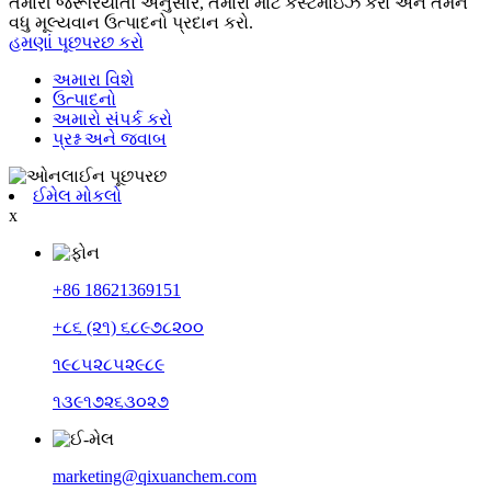
તમારી જરૂરિયાતો અનુસાર, તમારા માટે કસ્ટમાઇઝ કરો અને તમને
વધુ મૂલ્યવાન ઉત્પાદનો પ્રદાન કરો.
હમણાં પૂછપરછ કરો
અમારા વિશે
ઉત્પાદનો
અમારો સંપર્ક કરો
પ્રશ્ન અને જવાબ
ઈમેલ મોકલો
x
+86 18621369151
+૮૬ (૨૧) ૬૮૯૭૮૨૦૦
૧૯૮૫૨૮૫૨૯૮૯
૧૩૯૧૭૨૬૩૦૨૭
marketing@qixuanchem.com