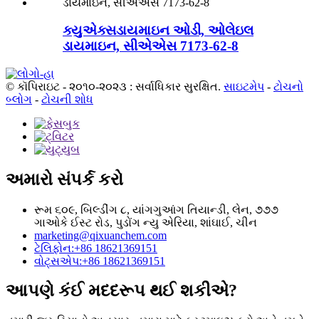
ક્યુએક્સડાયમાઇન ઓડી, ઓલેઇલ
ડાયમાઇન, સીએએસ 7173-62-8
© કૉપિરાઇટ - ૨૦૧૦-૨૦૨૩ : સર્વાધિકાર સુરક્ષિત.
સાઇટમેપ
-
ટોચનો
બ્લોગ
-
ટોચની શોધ
અમારો સંપર્ક કરો
રૂમ ૬૦૯, બિલ્ડીંગ ૮, યાંગગુઆંગ તિયાન્ડી, લેન, ૭૭૭
ગાઓકે ઈસ્ટ રોડ, પુડોંગ ન્યુ એરિયા, શાંઘાઈ, ચીન
marketing@qixuanchem.com
ટેલિફોન:+86 18621369151
વોટ્સએપ:+86 18621369151
આપણે કંઈ મદદરૂપ થઈ શકીએ?