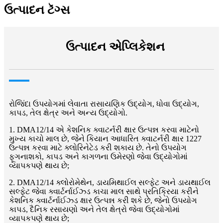
ઉત્પાદન ટૅગ્સ
ઉત્પાદન એપ્લિકેશન
રોજિંદા ઉપયોગમાં લેવાતા રાસાયણિક ઉદ્યોગ, ધોવા ઉદ્યોગ,
કાપડ, તેલ ક્ષેત્ર અને અન્ય ઉદ્યોગો.
1. DMA12/14 એ કેશનિક ક્વાટર્નરી ક્ષાર ઉત્પન્ન કરવા માટેનો
મુખ્ય કાચો માલ છે, જેને કિયાન આધારિત ક્વાટર્નરી ક્ષાર 1227
ઉત્પન્ન કરવા માટે ક્લોરિનેટેડ કરી શકાય છે. તેનો ઉપયોગ
ફૂગનાશકો, કાપડ અને કાગળના ઉમેરણો જેવા ઉદ્યોગોમાં
વ્યાપકપણે થાય છે;
2. DMA12/14 ક્લોરોમેથેન, ડાયમિથાઈલ સલ્ફેટ અને ડાયથાઈલ
સલ્ફેટ જેવા ક્વાર્ટર્નાઈઝ્ડ કાચા માલ સાથે પ્રતિક્રિયા કરીને
કેશનિક ક્વાર્ટર્નાઈઝ્ડ ક્ષાર ઉત્પન્ન કરી શકે છે, જેનો ઉપયોગ
કાપડ, દૈનિક રસાયણો અને તેલ ક્ષેત્રો જેવા ઉદ્યોગોમાં
વ્યાપકપણે થાય છે;