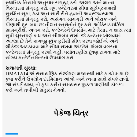
સ્થાનિક નિયમો અનુસાર સંગ્રહ કરો. અલગ અને માન્ય
વિસ્તારમાં સંગ્રહ કરો. મૂળ કન્ટેનરમાં સીધા સૂર્યપ્રકાશથી
સુરક્ષિત સૂકા, ઠંડા અને સારી રીતે હવાની અવરજવરવાળા
વિસ્તારમાં સંગ્રહ કરો, અસંગત સામગ્રી અને ખોરાક અને
પીણાથી દૂર. બધા ઇગ્નીશન સ્ત્રોતોને દૂર કરો. ઓક્સિડાઇઝિંગ
સામગ્રીથી અલગ કરો. કન્ટેનરને ઉપયોગ માટે તૈયાર ન થાય ત્યાં
સુધી ચુસ્તપણે બંધ અને સીલબંધ રાખો. જે કન્ટેનર ખોલવામાં
આવ્યા છે તેને કાળજીપૂર્વક ફરીથી સીલ કરવા જોઈએ અને
લીકેજ અટકાવવા માટે સીધા રાખવા જોઈએ. લેબલ વગરના
કન્ટેનરમાં સંગ્રહ કરશો નહીં. પર્યાવરણીય દૂષણ ટાળવા માટે
યોગ્ય કન્ટેઈનમેન્ટનો ઉપયોગ કરો.
સલામતી સુરક્ષા:
DMA12/14 એ રાસાયણિક સંશ્લેષણ મધ્યસ્થી માટે કાચો માલ છે.
કૃપા કરીને ઉપયોગ દરમિયાન આંખો અને ત્વચા સાથે સંપર્ક ટાળો.
જો સંપર્ક થાય, તો કૃપા કરીને સમયસર પુષ્કળ પાણીથી કોગળા
કરો અને તબીબી સહાય મેળવો.
પેકેજ ચિત્ર