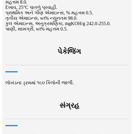
મહત્તમ 8.0.
દેખાવ, 25°C પાતળું પ્રવાહી.
પ્રાથમિક અને ગૌણ એમાઇન્સ, % મહત્તમ 0.5.
તૃતીય એમાઇન્સ, wt% ન્યૂનતમ 98.0.
કુલ એમાઇન્સ, અનુક્રમણિકા, mgKOH/g 242.0-255.0.
પાણી, સામગ્રી, wt% મહત્તમ 0.5.
પેકેજિંગ
લોખંડના ડ્રમમાં ૧૬૦ કિલોની જાળી.
સંગ્રહ