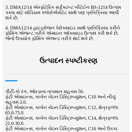
3. DMA12/14 એમ્ફોટેરિક સર્ફેક્ટન્ટ બીટેઈન BS-1214 ઉત્પન્ન
કરવા માટે સોડિયમ ક્લોરોએસેટેટ સાથે પણ પ્રતિક્રિયા આપી
શકે છે;
4. DMA12/14 હાઇડ્રોજન પેરોક્સાઇડ સાથે પ્રતિક્રિયા કરીને
ફોમિંગ એજન્ટ તરીકે એમાઇન ઓક્સાઇડ ઉત્પન્ન કરી શકે છે,
જેનો ઉપયોગ ફોમિંગ એજન્ટ તરીકે થઈ શકે છે.
ઉત્પાદન સ્પષ્ટીકરણ
પીટી-કો રંગ, ઓરડાના તાપમાન મહત્તમ 50.
ફેટી એમાઇન્સ, કાર્બન ચેઇન ડિસ્ટ્રિબ્યુશન, C10 અને નીચું
મહત્તમ 2.0.
ફેટી એમાઇન્સ, કાર્બન ચેઇન ડિસ્ટ્રિબ્યુશન, C12, ક્ષેત્રફળ%
65.0-75.0.
ફેટી એમાઇન્સ, કાર્બન ચેઇન ડિસ્ટ્રિબ્યુશન, C14, ક્ષેત્રફળ%
21.0-30.0.
ફેટી એમાઇન્સ, કાર્બન ચેઇન ડિસ્ટ્રિબ્યુશન, C16 અને ઉચ્ચ