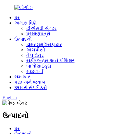
ઘર
અમારા વિશે
ટીએસડી સેન્ટર
પ્રમાણપત્રો
ઉત્પાદનો
ડામર ઇમલ્સિફાયર
એચપીસી
તેલ ક્ષેત્ર
સર્ફેક્ટન્ટ્સ અને પોલિથર
બાયોસાઇડ્સ
મધ્યવર્તી
સમાચાર
પ્રશ્ન અને જવાબ
અમારો સંપર્ક કરો
English
ઉત્પાદનો
ઘર
ઉત્પાદનો