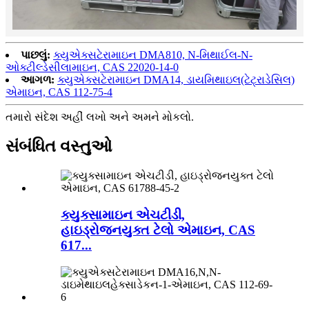
પાછલું:
ક્યુએક્સટેરામાઇન DMA810, N-મિથાઈલ-N-
ઓક્ટીલ્ડેસીલામાઇન, CAS 22020-14-0
આગળ:
ક્યુએક્સટેરામાઇન DMA14, ડાયમિથાઇલ(ટેટ્રાડેસિલ)
એમાઇન, CAS 112-75-4
તમારો સંદેશ અહીં લખો અને અમને મોકલો.
સંબંધિત વસ્તુઓ
ક્યુક્સામાઇન એચટીડી,
હાઇડ્રોજનયુક્ત ટેલો એમાઇન, CAS
617...