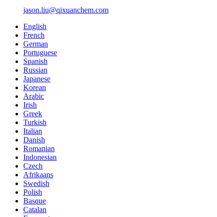
jason.liu@qixuanchem.com
English
French
German
Portuguese
Spanish
Russian
Japanese
Korean
Arabic
Irish
Greek
Turkish
Italian
Danish
Romanian
Indonesian
Czech
Afrikaans
Swedish
Polish
Basque
Catalan