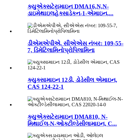
ક્યુએક્સટેરામાઇન DMA16,N,N-
ડાઇમેથાઇલહેક્સાડેકન-1-એમાઇન,...
ડીએમએપીએ, સીએએસ નંબર: 109-55-
7, ડિમેટિલામિનોપ્રોપિલામિના
ક્યુક્સામાઇન 12ડી, ડોડેસીલ એમાઇન,
CAS 124-22-1
ક્યુએક્સટેરામાઇન DMA810, N-
મિથાઈલ-N-ઓક્ટીલ્ડેસીલામાઇન, C...