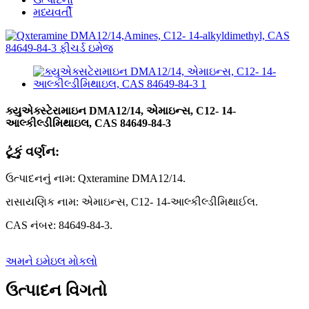
મધ્યવર્તી
ક્યુએક્સ્ટેરામાઇન DMA12/14, એમાઇન્સ, C12- 14-
આલ્કીલ્ડીમિથાઇલ, CAS 84649-84-3
ટૂંકું વર્ણન:
ઉત્પાદનનું નામ: Qxteramine DMA12/14.
રાસાયણિક નામ: એમાઇન્સ, C12- 14-આલ્કીલ્ડીમિથાઈલ.
CAS નંબર: 84649-84-3.
અમને ઇમેઇલ મોકલો
ઉત્પાદન વિગતો