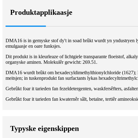
Produktapplikaasje
DMA16 is in gemyske stof dy't in soad brûkt wurdt yn yndustryen lyk
emulgaasje en oare funksjes.
Dit produkt is in kleurleaze of lichtgiele transparante floeistof, a
organyske aminen. Molekulêr gewicht: 269.51.
DMA16 wurdt brûkt om hexadecyldimethylthionylchloride (1627); H
meitsjen; in tuskenprodukt fan surfactants lykas hexadecyltrimethyl
Gebrûkt foar it tarieden fan fezeldetergenten, waskfersêfters, asfalte
Gebrûkt foar it tarieden fan kwaternêr sâlt, betaïne, tertiêr amineoks
Typyske eigenskippen