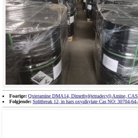
Foarige:
Qxteramine DMA14, Dimethyl(tetradecyl) Amine, CAS
Folgjende:
Splitbreak 12, in hars oxyalkylate Cas NO: 30704-64