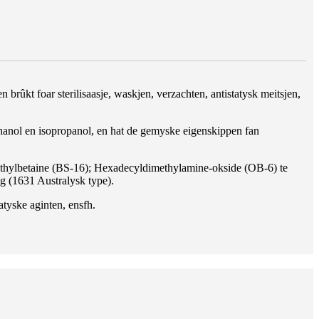
rûkt foar sterilisaasje, waskjen, verzachten, antistatysk meitsjen,
 ethanol en isopropanol, en hat de gemyske eigenskippen fan
thylbetaine (BS-16); Hexadecyldimethylamine-okside (OB-6) te
g (1631 Australysk type).
atyske aginten, ensfh.