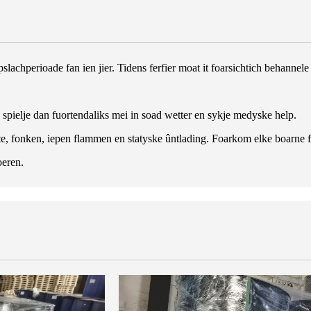
opslachperioade fan ien jier. Tidens ferfier moat it foarsichtich behan
spielje dan fuortendaliks mei in soad wetter en sykje medyske help.
fonken, iepen flammen en statyske ûntlading. Foarkom elke boarne f
oeren.