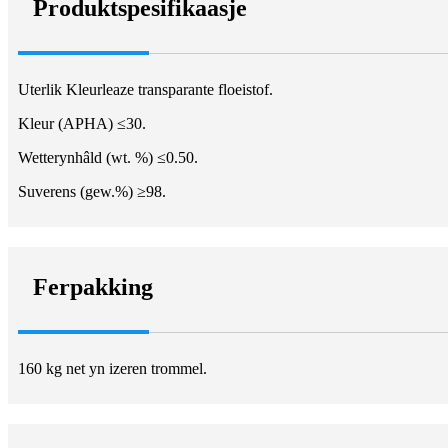
Produktspesifikaasje
Uterlik Kleurleaze transparante floeistof.
Kleur (APHA) ≤30.
Wetterynhâld (wt. %) ≤0.50.
Suverens (gew.%) ≥98.
Ferpakking
160 kg net yn izeren trommel.