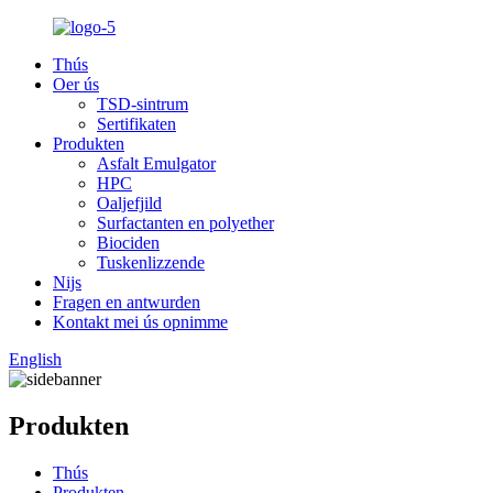
Thús
Oer ús
TSD-sintrum
Sertifikaten
Produkten
Asfalt Emulgator
HPC
Oaljefjild
Surfactanten en polyether
Biociden
Tuskenlizzende
Nijs
Fragen en antwurden
Kontakt mei ús opnimme
English
Produkten
Thús
Produkten