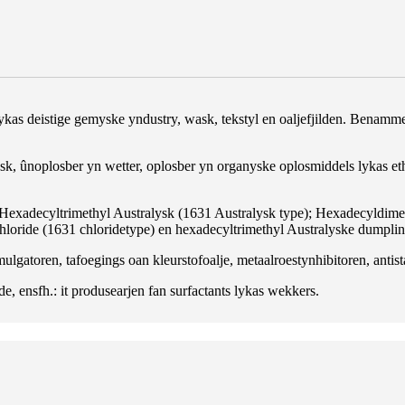
as deistige gemyske yndustry, wask, tekstyl en oaljefjilden. Benammen b
lkalysk, ûnoplosber yn wetter, oplosber yn organyske oplosmiddels lykas
exadecyltrimethyl Australysk (1631 Australysk type); Hexadecyldime
chloride (1631 chloridetype) en hexadecyltrimethyl Australyske dumplin
mulgatoren, tafoegings oan kleurstofoalje, metaalroestynhibitoren, antist
ide, ensfh.: it produsearjen fan surfactants lykas wekkers.