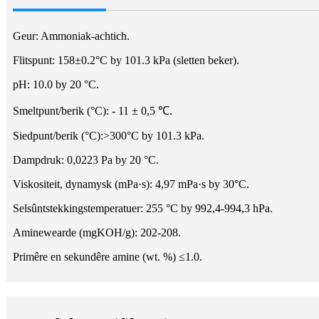
Geur: Ammoniak-achtich.
Flitspunt: 158±0.2°C by 101.3 kPa (sletten beker).
pH: 10.0 by 20 °C.
Smeltpunt/berik (°C): - 11 ± 0,5 ℃.
Siedpunt/berik (°C):>300°C by 101.3 kPa.
Dampdruk: 0,0223 Pa by 20 °C.
Viskositeit, dynamysk (mPa·s): 4,97 mPa·s by 30°C.
Selsûntstekkingstemperatuer: 255 °C by 992,4-994,3 hPa.
Aminewearde (mgKOH/g): 202-208.
Primêre en sekundêre amine (wt. %) ≤1.0.