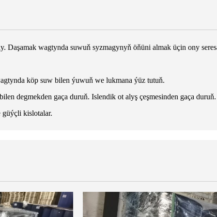
aly. Daşamak wagtynda suwuň syzmagynyň öňüni almak üçin ony seres
wagtynda köp suw bilen ýuwuň we lukmana ýüz tutuň.
 bilen degmekden gaça duruň. Islendik ot alyş çeşmesinden gaça duruň.
güýçli kislotalar.