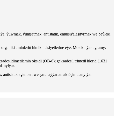
siýa, ýuwmak, ýumşatmak, antistatik, emulsiýalaşdyrmak we beýleki
 organiki aminleriň himiki häsiýetlerine eýe. Molekulýar agramy:
sadesildimetilamin oksidi (OB-6); geksadesil trimetil hlorid (1631
lanylýar.
antistatik agentleri we ş.m. taýýarlamak üçin ulanylýar.