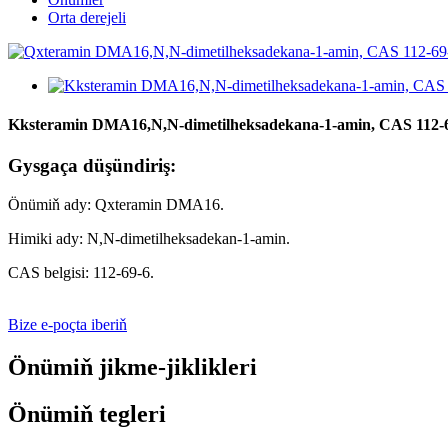
Orta derejeli
Kksteramin DMA16,N,N-dimetilheksadekana-1-amin, CAS 112-
Gysgaça düşündiriş:
Önümiň ady: Qxteramin DMA16.
Himiki ady: N,N-dimetilheksadekan-1-amin.
CAS belgisi: 112-69-6.
Bize e-poçta iberiň
Önümiň jikme-jiklikleri
Önümiň tegleri