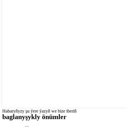
Habaryňyzy şu ýere ýazyň we bize iberiň
baglanyşykly önümler