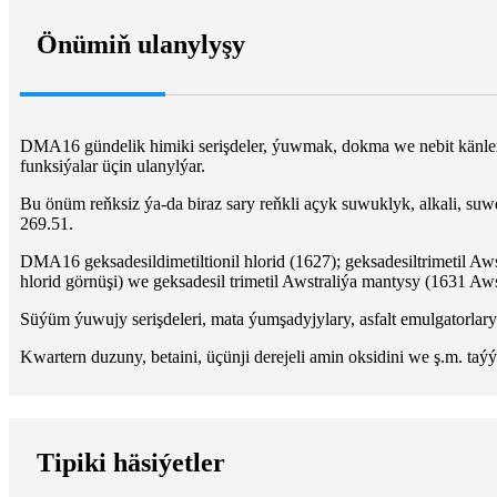
Önümiň ulanylyşy
DMA16 gündelik himiki serişdeler, ýuwmak, dokma we nebit känleri
funksiýalar üçin ulanylýar.
Bu önüm reňksiz ýa-da biraz sary reňkli açyk suwuklyk, alkali, suw
269.51.
DMA16 geksadesildimetiltionil hlorid (1627); geksadesiltrimetil Aws
hlorid görnüşi) we geksadesil trimetil Awstraliýa mantysy (1631 Aws
Süýüm ýuwujy serişdeleri, mata ýumşadyjylary, asfalt emulgatorlary
Kwartern duzuny, betaini, üçünji derejeli amin oksidini we ş.m. taý
Tipiki häsiýetler