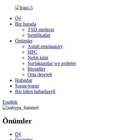
Öý
Biz barada
TSD merkezi
Sertifikatlar
Önümler
Asfalt emulgatory
HPC
Nebit käni
Surfaktantlar we polieter
Biosidler
Orta derejeli
Habarlar
Sorag-jogap
Biz bilen habarlaşyň
English
Önümler
Öý
Önümler