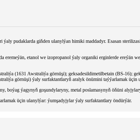
 ýaly pudaklarda giňden ulanylýan himiki maddadyr. Esasan steriliza
da eremeýän, etanol we izopropanol ýaly organiki erginlerde ereýän we
traliýa (1631 Awstraliýa görnüşi); geksadesildimetilbetain (BS-16); gek
traliýa görnüşi) ýaly surfaktantlaryň aralyk önümini taýýarlamak üçin u
ny, boýag ýagynyň goşundylaryny, metal poslamasynyň öňüni alyjylary, 
ýarlamak üçin ulanylýar: ýumşadyjylar ýaly surfaktantlary öndürýär.