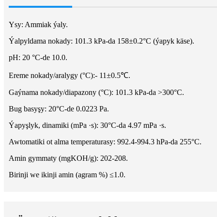
Ysy: Ammiak ýaly.
Ýalpyldama nokady: 101.3 kPa-da 158±0.2°C (ýapyk käse).
pH: 20 °C-de 10.0.
Ereme nokady/aralygy (°C):- 11±0.5℃.
Gaýnama nokady/diapazony (°C): 101.3 kPa-da >300°C.
Bug basyşy: 20°C-de 0.0223 Pa.
Ýapyşlyk, dinamiki (mPa ·s): 30°C-da 4.97 mPa ·s.
Awtomatiki ot alma temperaturasy: 992.4-994.3 hPa-da 255°C.
Amin gymmaty (mgKOH/g): 202-208.
Birinji we ikinji amin (agram %) ≤1.0.