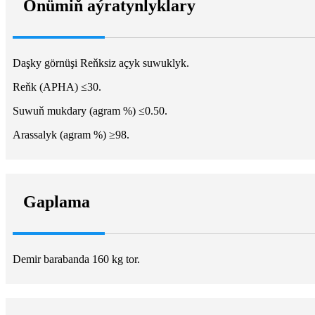
Önümiň aýratynlyklary
Daşky görnüşi Reňksiz açyk suwuklyk.
Reňk (APHA) ≤30.
Suwuň mukdary (agram %) ≤0.50.
Arassalyk (agram %) ≥98.
Gaplama
Demir barabanda 160 kg tor.