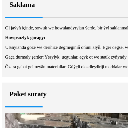
Saklama
Ol jaýyň içinde, sowuk we howalandyrylan ýerde, bir ýyl saklanm
Howpsuzlyk goragy:
Ulanylanda göze we deriňize degmeginiň öňüni alyň. Eger degse, 
Gaça durmaly şertler: Yssylyk, uçgunlar, açyk ot we statik zyňyndy
Özara gabat gelmeýän materiallar: Güýçli oksidleşdiriji maddalar we 
Paket suraty