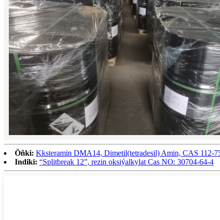
Öňki:
Kksteramin DMA14, Dimetil(tetradesil) Amin, CAS 112-7
Indiki:
“Splitbreak 12”, rezin oksiýalkylat Cas NO: 30704-64-4