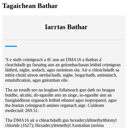
Tagaichean Bathar
Iarrtas Bathar
'S e stuth ceimigeach a th' ann an DMA16 a thathas a'
cleachdadh gu farsaing ann an gnìomhachasan leithid ceimigean
làitheil, nighe, aodach, agus raointean ola. Air a chleachdadh sa
mhòr-chuid airson sterilachadh, nighe, bogachadh, antistatach,
emulsification, agus gnìomhan eile.
Tha an toradh seo na leaghan follaiseach gun dath no beagan
buidhe, alcalin, do-sgaoilte ann an uisge, so-sgaoilte ann an
fuasglaidhean organach leithid ethanol agus isopropanol, agus
tha feartan ceimigeach amines organach aige. Cuideam
moileciuil: 269.51.
Tha DMA16 air a chleachdadh gus hexadecyldimethylthionyl
chloride (1627); Hexadecyltrimethyl Australian (seòrsa