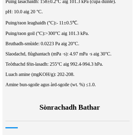
Puing lasachaidh: 158±0.2°C aig 101.3 kPa (cupa dùinte).
pH: 10.0 aig 20 °C.
Puing/raon leaghaidh (°C):- 11±0.5℃.
Puing/raon goil (°C):>300°C aig 101.3 kPa.
Bruthadh-smùide: 0.0223 Pa aig 20°C.
Slaodachd, fiùghantach (mPa ·s): 4.97 mPa ·s aig 30°C.
Teòthachd fèin-lasadh: 255°C aig 992.4-994.3 hPa.
Luach amine (mgKOH/g): 202-208.
Amine bun-sgoile agus àrd-sgoile (wt. %) ≤1.0.
Sònrachadh Bathar