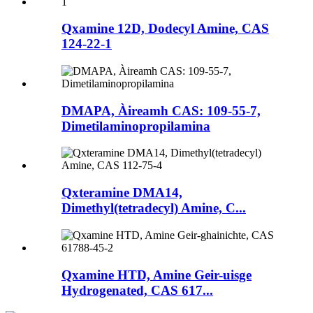
Qxamine 12D, Dodecyl Amine, CAS
124-22-1
DMAPA, Àireamh CAS: 109-55-7,
Dimetilaminopropilamina
Qxteramine DMA14,
Dimethyl(tetradecyl) Amine, C...
Qxamine HTD, Amine Geir-uisge
Hydrogenated, CAS 617...