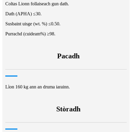
Coltas Lionn follaiseach gun dath.
Dath (APHA) ≤30.
Susbaint uisge (wt. %) ≤0.50.
Purrachd (cuideam%) ≥98.
Pacadh
Lìon 160 kg ann an druma iarainn.
Stòradh