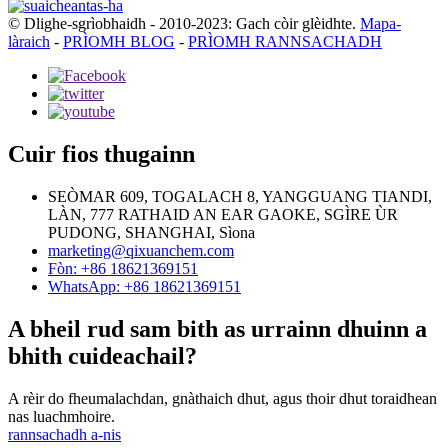
© Dlighe-sgrìobhaidh - 2010-2023: Gach còir glèidhte.
Mapa-
làraich
-
PRÌOMH BLOG
-
PRÌOMH RANNSACHADH
Cuir fios thugainn
SEÒMAR 609, TOGALACH 8, YANGGUANG TIANDI,
LÀN, 777 RATHAID AN EAR GAOKE, SGÌRE ÙR
PUDONG, SHANGHAI, Sìona
marketing@qixuanchem.com
Fòn: +86 18621369151
WhatsApp: +86 18621369151
A bheil rud sam bith as urrainn dhuinn a
bhith cuideachail?
A rèir do fheumalachdan, gnàthaich dhut, agus thoir dhut toraidhean
nas luachmhoire.
rannsachadh a-nis