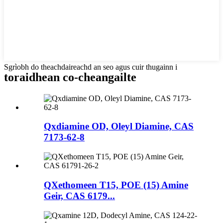
Sgrìobh do theachdaireachd an seo agus cuir thugainn i
toraidhean co-cheangailte
Qxdiamine OD, Oleyl Diamine, CAS
7173-62-8
QXethomeen T15, POE (15) Amine
Geir, CAS 6179...