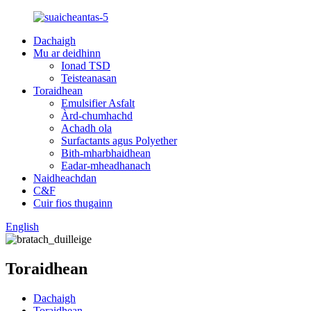
Dachaigh
Mu ar deidhinn
Ionad TSD
Teisteanasan
Toraidhean
Emulsifier Asfalt
Àrd-chumhachd
Achadh ola
Surfactants agus Polyether
Bith-mharbhaidhean
Eadar-mheadhanach
Naidheachdan
C&F
Cuir fios thugainn
English
Toraidhean
Dachaigh
Toraidhean