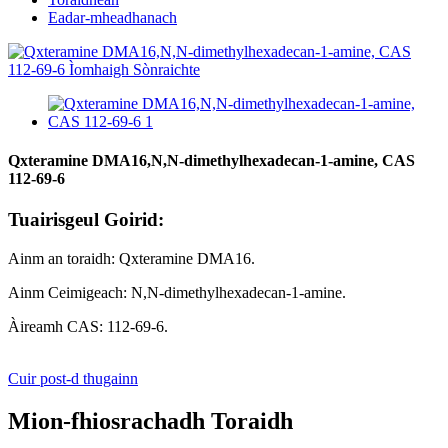
Eadar-mheadhanach
Qxteramine DMA16,N,N-dimethylhexadecan-1-amine, CAS
112-69-6
Tuairisgeul Goirid:
Ainm an toraidh: Qxteramine DMA16.
Ainm Ceimigeach: N,N-dimethylhexadecan-1-amine.
Àireamh CAS: 112-69-6.
Cuir post-d thugainn
Mion-fhiosrachadh Toraidh