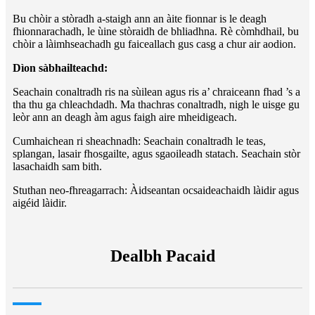
Bu chòir a stòradh a-staigh ann an àite fionnar is le deagh
fhionnarachadh, le ùine stòraidh de bhliadhna. Rè còmhdhail, bu
chòir a làimhseachadh gu faiceallach gus casg a chur air aodion.
Dìon sàbhailteachd:
Seachain conaltradh ris na sùilean agus ris a’ chraiceann fhad ’s a
tha thu ga chleachdadh. Ma thachras conaltradh, nigh le uisge gu
leòr ann an deagh àm agus faigh aire mheidigeach.
Cumhaichean ri sheachnadh: Seachain conaltradh le teas,
splangan, lasair fhosgailte, agus sgaoileadh statach. Seachain stòr
lasachaidh sam bith.
Stuthan neo-fhreagarrach: Àidseantan ocsaideachaidh làidir agus
aigéid làidir.
Dealbh Pacaid