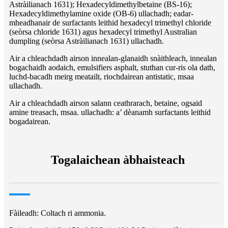
Astràilianach 1631); Hexadecyldimethylbetaine (BS-16);
Hexadecyldimethylamine oxide (OB-6) ullachadh; eadar-
mheadhanair de surfactants leithid hexadecyl trimethyl chloride
(seòrsa chloride 1631) agus hexadecyl trimethyl Australian
dumpling (seòrsa Astràilianach 1631) ullachadh.
Air a chleachdadh airson innealan-glanaidh snàithleach, innealan
bogachaidh aodaich, emulsifiers asphalt, stuthan cur-ris ola dath,
luchd-bacadh meirg meatailt, riochdairean antistatic, msaa
ullachadh.
Air a chleachdadh airson salann ceathrarach, betaine, ogsaid
amine treasach, msaa. ullachadh: a’ dèanamh surfactants leithid
bogadairean.
Togalaichean àbhaisteach
Fàileadh: Coltach ri ammonia.