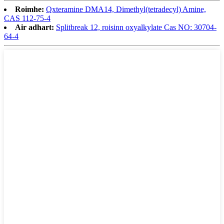
Roimhe:
Qxteramine DMA14, Dimethyl(tetradecyl) Amine,
CAS 112-75-4
Air adhart:
Splitbreak 12, roisinn oxyalkylate Cas NO: 30704-
64-4