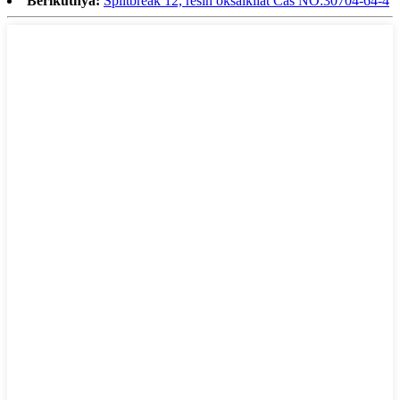
Berikutnya:
Splitbreak 12, resin oksalkilat Cas NO:30704-64-4