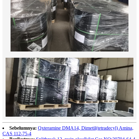
Sebelumnya:
Qxteramine DMA14, Dimetil(tetradecyl) Amina,
CAS 112-75-4