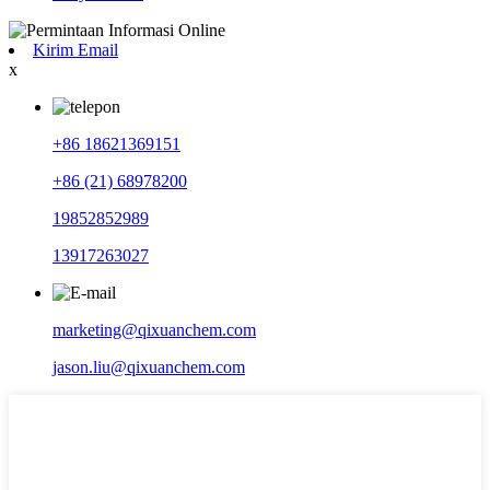
Kirim Email
x
+86 18621369151
+86 (21) 68978200
19852852989
13917263027
marketing@qixuanchem.com
jason.liu@qixuanchem.com