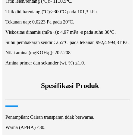
Titik leleh/rentang (°C):- 11±0,5℃.
Titik didih/rentang (°C):>300°C pada 101,3 kPa.
Tekanan uap: 0,0223 Pa pada 20°C.
Viskositas dinamis (mPa ·s): 4,97 mPa ·s pada suhu 30°C.
Suhu pembakaran sendiri: 255°C pada tekanan 992,4-994,3 hPa.
Nilai amina (mgKOH/g): 202-208.
Amina primer dan sekunder (wt. %) ≤1,0.
Spesifikasi Produk
Penampilan: Cairan transparan tidak berwarna.
Warna (APHA) ≤30.