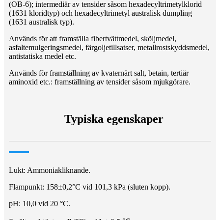
(OB-6); intermediär av tensider såsom hexadecyltrimetylklorid
(1631 kloridtyp) och hexadecyltrimetyl australisk dumpling
(1631 australisk typ).
Används för att framställa fibertvättmedel, sköljmedel,
asfaltemulgeringsmedel, färgoljetillsatser, metallrostskyddsmedel,
antistatiska medel etc.
Används för framställning av kvaternärt salt, betain, tertiär
aminoxid etc.: framställning av tensider såsom mjukgörare.
Typiska egenskaper
Lukt: Ammoniakliknande.
Flampunkt: 158±0,2°C vid 101,3 kPa (sluten kopp).
pH: 10,0 vid 20 °C.