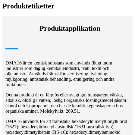
Produktetiketter
Produktapplikation
DMA16 är en kemisk substans som används flitigt inom
industrier som daglig kemikalieindustri, tvätt, textil och
oljeindustri. Används främst för sterilisering, tvättning,
mjukgöring, antistatisk behandling, emulgering och andra
funktioner.
Denna produkt är en färglös eller svagt gul transparent vätska,
alkalisk, olöslig i vatten, löslig i organiska lösningsmedel såsom
etanol och isopropanol, och har de kemiska egenskaperna hos
organiska aminer. Molekylvikt: 269,51.
DMA16 används för att framställa hexadecyldimetyltionylklorid
(1627); hexadecyltrimetyl australisk (1631 australisk typ);
hexadecyldimetylbetain (BS-16); hexadecyldimetylaminoxid