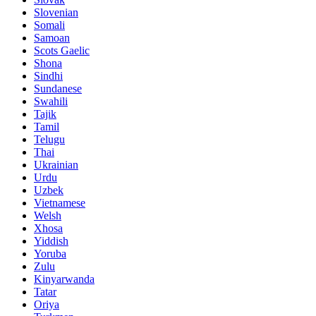
Slovenian
Somali
Samoan
Scots Gaelic
Shona
Sindhi
Sundanese
Swahili
Tajik
Tamil
Telugu
Thai
Ukrainian
Urdu
Uzbek
Vietnamese
Welsh
Xhosa
Yiddish
Yoruba
Zulu
Kinyarwanda
Tatar
Oriya