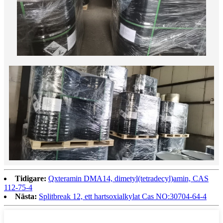
Tidigare:
Qxteramin DMA14, dimetyl(tetradecyl)amin, CAS
112-75-4
Nästa:
Splitbreak 12, ett hartsoxialkylat Cas NO:30704-64-4