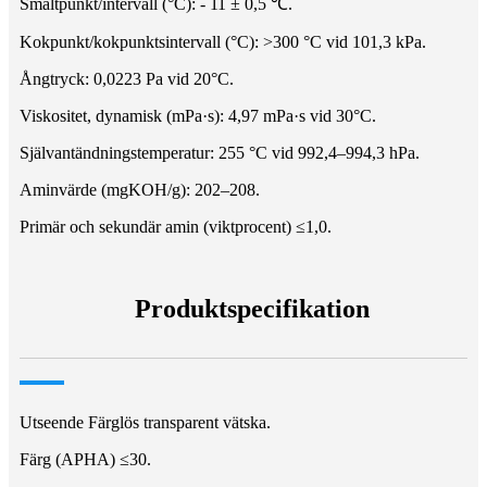
Smältpunkt/intervall (°C): - 11 ± 0,5 ℃.
Kokpunkt/kokpunktsintervall (°C): >300 °C vid 101,3 kPa.
Ångtryck: 0,0223 Pa vid 20°C.
Viskositet, dynamisk (mPa·s): 4,97 mPa·s vid 30°C.
Självantändningstemperatur: 255 °C vid 992,4–994,3 hPa.
Aminvärde (mgKOH/g): 202–208.
Primär och sekundär amin (viktprocent) ≤1,0.
Produktspecifikation
Utseende Färglös transparent vätska.
Färg (APHA) ≤30.