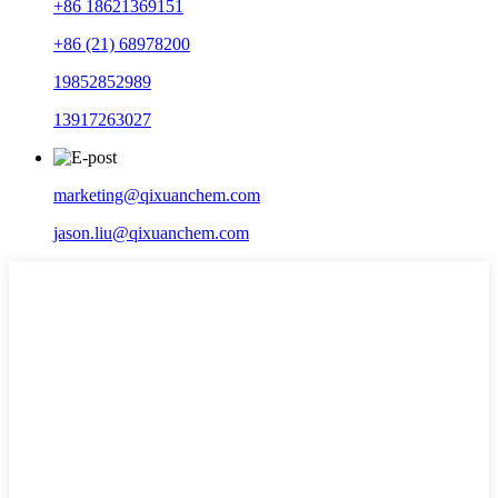
+86 18621369151
+86 (21) 68978200
19852852989
13917263027
marketing@qixuanchem.com
jason.liu@qixuanchem.com