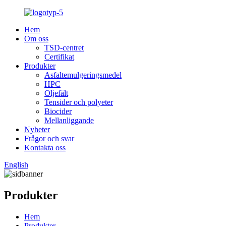
Hem
Om oss
TSD-centret
Certifikat
Produkter
Asfaltemulgeringsmedel
HPC
Oljefält
Tensider och polyeter
Biocider
Mellanliggande
Nyheter
Frågor och svar
Kontakta oss
English
Produkter
Hem
Produkter