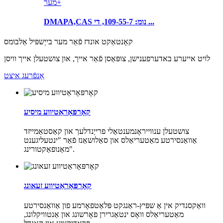
מער+
DMAPA,CAS נומ: 109-55-7, די ...
קאָנטאַקט אונדז פֿאַר מער בייַשפּיל אַלבומס
לויט אייערע באדערפענישן, צופּאַסן פֿאַר אייך, און צושטעלן אייך וויסן
אָנפֿרעג איצט
קאָרפּאָראַטיווע מיסיע
צושטעלן ענווייראָנמענטאַלי פרייַנדלעך און קאַסטאַמייזד
אַוואַנסירטע מאַטעריאַלס און סאַלושאַנז פֿאַר "ינטעליגענט
מאַנופאַקטורינג".
קאָרפּאָראַטיווע זעאונג
וואַקסנדיק אין אַ שפּיץ-ראַנגקט פּלאַטפאָרמע פון ​​אַוואַנסירטע
מאַטעריאַלס וואָס ינטאַגרירן פאָרשונג און אַנטוויקלונג,