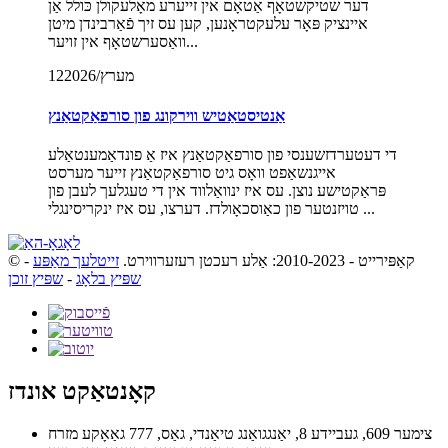
דער שטיקשטאָף אַטאָם אין זייערע מאָלעקולן כּולל אַן
איינציק פּאָר עלעקטראָנען, קען עס זיך פֿאַרבינדן מיטן
וואַסערשטאָף אין זויער...
2026/מערץ
12
אַנטיסטאַטיש ווירקונג פון סורפאַקטאַנץ
די דעטערדזשענסי פון סורפאַקטאַנץ איז אַ פונדאַמענטאַלע
אייגנשאַפט וואָס גיט סורפאַקטאַנץ זייער מערסט
פּראַקטישע נוצן. עס איז ינוואַלווד אין די טעגלעך לעבן פון
טויזנטער פון כאַוסכאָולדז. דערצו, עס איז ינקריסינגלי ...
© קאַפּירייט - 2010-2023: אַלע רעכטן רעזערווירט.
זייטלעך מאַפּע
-
שפּיץ בלאָג
-
שפּיץ זוכן
קאָנטאַקט אונדז
צימער 609, געביידע 8, יאַנגגואַנג טיאַנדי, גאַס, 777 גאַאָקע מזרח