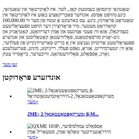
שאַנגהאַי קיקסואַן כעמטעק קאָו., לטד. איז לאָוקייטאַד אין שאַנגהאַי,
כינע (הויפּט אָפיס). אונדזער פאַבריקאַציע באַזע איז לאָוקייטאַד אין
שאַנגדאָנג פּראָווינץ, כינע. עס באדעקט אַ שטח פון מער ווי 100,000.00
קוואַדראַט מעטער. מיר פּראָדוצירן דער הויפּט ספּעציאַליטעט
כעמיקאַלן, אַזאַ ווי: פעטי אַמינעס און אַמין דעריוואַטן, קאַטיאָניק און
ניט-יאָניק סורפאַקטאַנט, פּאָליורעטאַן קאַטאַליסטן און אנדערע
ספּעציאַליטעט אַדיטיוון געניצט אין אַ ברייט פאַרשיידנקייט פון פעלדער,
אַזאַ ווי: ינטערמידייט, אַגראָ, נאַפט פעלד, רייניקונג, מינינג, פערזענלעכע
זאָרג, אַספֿאַלט, פּאָליורעטהאַנז, ווייכערער, ​​בייאָסייד עטק.
זען מער
אונדזערע פּראָדוקטן
מער+
2ME; 2-מערקאַפּטאָעטאַנאָל; β-M...
מער+