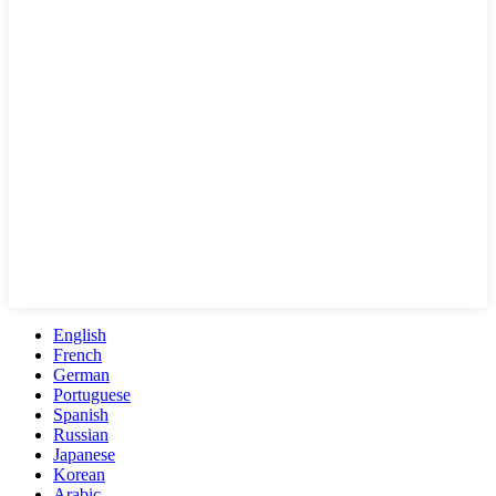
English
French
German
Portuguese
Spanish
Russian
Japanese
Korean
Arabic