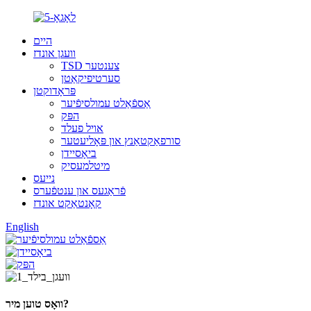
היים
וועגן אונדז
TSD צענטער
סערטיפיקאַטן
פּראָדוקטן
אַספֿאַלט עמולסיפֿיער
הפּק
אויל פעלד
סורפאַקטאַנץ און פּאָליעטער
ביאָסיידן
מיטלמעסיק
נייעס
פֿראַגעס און ענטפֿערס
קאָנטאַקט אונדז
English
וואָס טוען מיר?