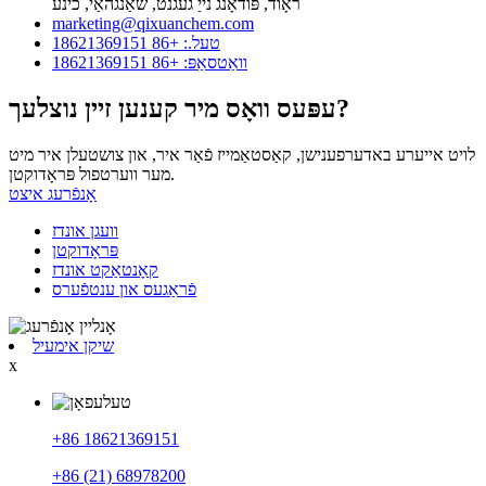
ראָוד, פּודאָנג נייַ געגנט, שאַנגהאַי, כינע
marketing@qixuanchem.com
טעל.: +86 18621369151
וואַטסאַפּ: +86 18621369151
עפּעס וואָס מיר קענען זיין נוצלעך?
לויט אייערע באדערפענישן, קאַסטאַמייז פֿאַר איר, און צושטעלן איר מיט
מער ווערטפול פּראָדוקטן.
אָנפֿרעג איצט
וועגן אונדז
פּראָדוקטן
קאָנטאַקט אונדז
פֿראַגעס און ענטפֿערס
שיקן אימעיל
x
+86 18621369151
+86 (21) 68978200