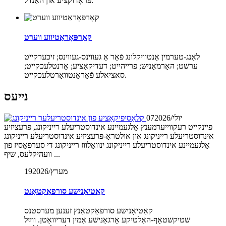
פּראָדוקציע און האַנדל.
קאָרפּאָראַטיווע ווערט
לאַנג-טערמין אַנטוויקלונג פֿאַר אַ געווינס-געווינס; זיכערקייט
ערשט; האַרמאָניש; פרייהייט; דעדיקאַציע; אָרנטלעכקייט;
סאציאלע פֿאַראַנטוואָרטלעכקייט.
נייעס
2026/יולי
07
פיינקייט רעקווייערמענץ אַלגעמיינע אינדוסטריעלע רייניקונג, פּרעציזיע
אינדוסטריעלע רייניקונג און אולטראַ-פּרעציזיע אינדוסטריעלע רייניקונג
אַלגעמיינע אינדוסטריעלע רייניקונג ינוואַלווז רייניקונג די סערפאַסיז פון
וועהיקלעס, שיף ...
2026/מערץ
19
קאַטיאָנישע סורפאַקטאַנט
קאַטיאָנישע סורפאַקטאַנץ זענען מערסטנס
שטיקשטאָף-האַלטיקע אָרגאַנישע אַמין דעריוואַטן. ווײַל