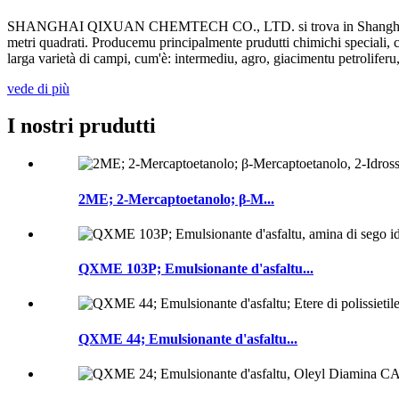
SHANGHAI QIXUAN CHEMTECH CO., LTD. si trova in Shanghai, Cina (s
metri quadrati. Producemu principalmente prudutti chimichi speciali, cum'è
larga varietà di campi, cum'è: intermediu, agro, giacimentu petroliferu, 
vede di più
I nostri prudutti
2ME; 2-Mercaptoetanolo; β-M...
QXME 103P; Emulsionante d'asfaltu...
QXME 44; Emulsionante d'asfaltu...