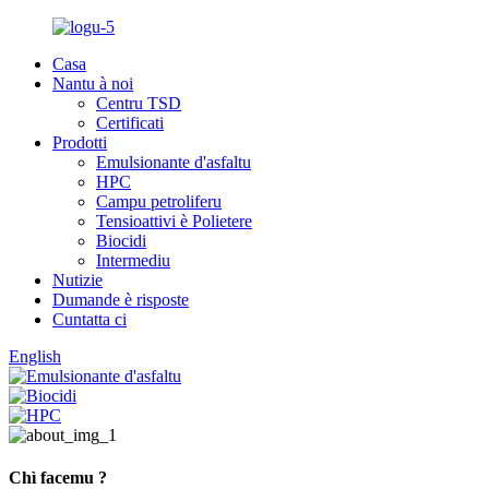
Casa
Nantu à noi
Centru TSD
Certificati
Prodotti
Emulsionante d'asfaltu
HPC
Campu petroliferu
Tensioattivi è Polietere
Biocidi
Intermediu
Nutizie
Dumande è risposte
Cuntatta ci
English
Chì facemu ?