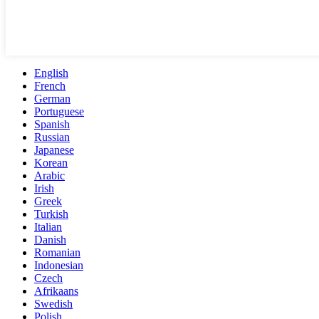
English
French
German
Portuguese
Spanish
Russian
Japanese
Korean
Arabic
Irish
Greek
Turkish
Italian
Danish
Romanian
Indonesian
Czech
Afrikaans
Swedish
Polish