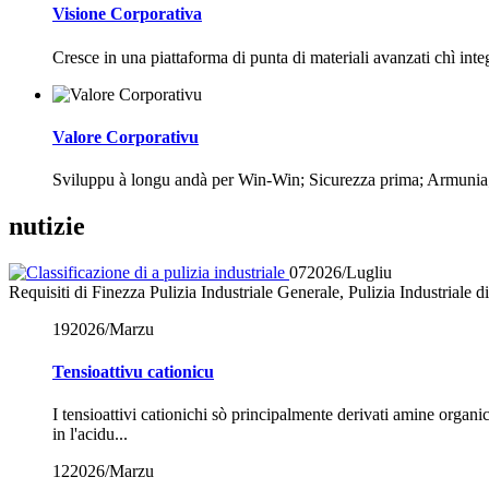
Visione Corporativa
Cresce in una piattaforma di punta di materiali avanzati chì i
Valore Corporativu
Sviluppu à longu andà per Win-Win; Sicurezza prima; Armunia; L
nutizie
07
2026/Lugliu
Requisiti di Finezza Pulizia Industriale Generale, Pulizia Industriale di 
19
2026/Marzu
Tensioattivu cationicu
I tensioattivi cationichi sò principalmente derivati ​​amine orga
in l'acidu...
12
2026/Marzu