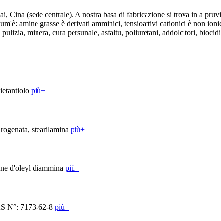
ede centrale). A nostra basa di fabricazione si trova in a pruvinci
: amine grasse è derivati ​​amminici, tensioattivi cationici è non ionici, c
pulizia, minera, cura persunale, asfaltu, poliuretani, addolcitori, biocidi
più+
più+
più+
più+