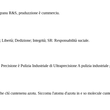
ntegranu R&S, pruduzzione è cummerciu.
ibertà; Dedizione; Integrità; SR: Responsabilità suciale.
Precisione è Pulizia Industriale di Ultraprecisione A pulizia industriale g
niche chì cuntenenu azotu. Siccomu l'atomu d'azotu in e so molecule cunte