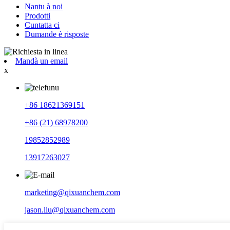
Nantu à noi
Prodotti
Cuntatta ci
Dumande è risposte
Mandà un email
x
+86 18621369151
+86 (21) 68978200
19852852989
13917263027
marketing@qixuanchem.com
jason.liu@qixuanchem.com